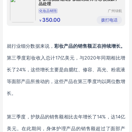
品处理
化妆品销毁
广州绿航
环保科技
有限公司
350.00
拨打电话
￥
就行业细分数据来说，
彩妆
产品的销售额正在
持续增长
。
第三季度彩妆收入总计
17亿美元，
与
2020
年
同期相比
增
长
了
24%，
这些增长主要是由
腮红、
修容、高光
、
粉底液
等面部产品
所
推动
的
，这些产品
在第三季度
均以两位数增
长。
第三季度，护肤品
的销售额相比去年增长了
14%，达
14亿
美元。在此期间，身体
护理产品的销售额
超过了面部产