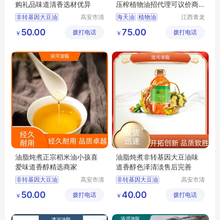
购礼品味道清香选材优异
压榨植物油招代理可议价商
标授权
非转基因大豆油
高安市清
海天油
植物油
江西青龙
河油脂有
高科油脂
压榨菜籽油
纯稻米油
小榨浓香
食用油
50.00
75.00
拨打电话
限公司
拨打电话
有限公司
￥
￥
正宗稻米油
食用植物调和油
油脂炖煮正宗稻米油小孩喜
油脂炖煮非转基因大豆油味
爱味道香醇精选商家
道香醇色泽清淡售后完善
非转基因大豆油
高安市清
非转基因大豆油
高安市清
河油脂有
河油脂有
压榨菜籽油
纯稻米油
压榨菜籽油
纯稻米油
50.00
40.00
拨打电话
限公司
拨打电话
限公司
￥
￥
正宗稻米油
正宗稻米油
食用植物调和油
食用植物调和油