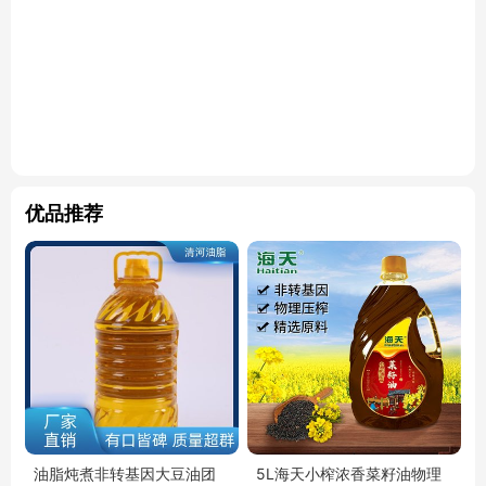
优品推荐
油脂炖煮非转基因大豆油团
5L海天小榨浓香菜籽油物理