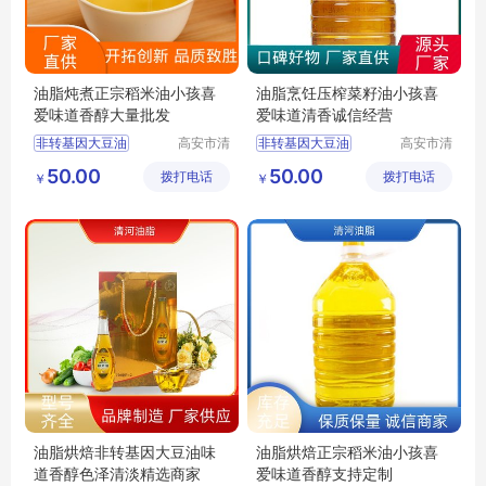
油脂炖煮正宗稻米油小孩喜
油脂烹饪压榨菜籽油小孩喜
爱味道香醇大量批发
爱味道清香诚信经营
非转基因大豆油
高安市清
非转基因大豆油
高安市清
河油脂有
河油脂有
压榨菜籽油
纯稻米油
精炼食用油
50.00
50.00
拨打电话
限公司
拨打电话
限公司
￥
￥
正宗稻米油
压榨菜籽油
纯稻米油
食用植物调和油
食用植物调和油
油脂烘焙非转基因大豆油味
油脂烘焙正宗稻米油小孩喜
道香醇色泽清淡精选商家
爱味道香醇支持定制