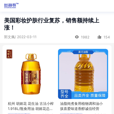
美国彩妆护肤行业复苏，销售额持续上
涨！
郭文佩/ 2022-03-11
1982
154
杭州 胡姬花 花生油 古法小榨
油脂炖煮食用植物调和油小
1.918L/瓶食用油 胡姬花总代
孩喜爱味道香醇诚信经营
理商