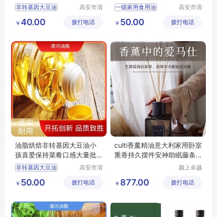
非转基因大豆油
高安市清
一级家用食用油
高安市清
河油脂有
河油脂有
精炼食用油
非转基因大豆油
40.00
50.00
拨打电话
限公司
拨打电话
限公司
￥
￥
压榨菜籽油
压榨菜籽油
纯稻米油
正宗稻米油
食用植物调和油
食用植物调和油
油脂烘焙非转基因大豆油小
culti香薰精油意大利家用卧室
孩喜爱保持菜肴口感大量批
熏香持久摆件安神助眠藤条
发
无火香氛
非转基因大豆油
高安市清
颍上卓越
河油脂有
电子商务
精炼食用油
50.00
877.00
拨打电话
限公司
拨打电话
有限公司
￥
￥
压榨菜籽油
正宗稻米油
食用植物调和油