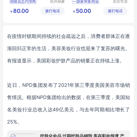
胡姬花总代理商
杭州禄豪
一级家用食用油
高安市清
科技有限
河油脂有
胡姬花花生油
非转基因大豆油
80.00
50.00
拨打电话
公司
拨打电话
限公司
￥
￥
古法小榨花生油
压榨菜籽油
纯稻米油
胡姬花古法小榨花生油
食用植物调和油
在疫情封锁期间持续的社会疏远之后，消费者群体正在逐
渐回归正常的生活，美容美妆行业也迎来了复苏的曙光。
有报道显示，美国彩妆护肤产品的销量正在持续上涨。
近日，
NPD
集团
发布了
2021年第三季度美国美容市场
销
售情况。
根据
NPD集团
给出的数据，在第三季度，美国知
名美妆行业总收入达
49亿美元，与去年同期相比增长了
25%。
护肤化妆品 过期护肤品销毁 库存彩妆报废 产