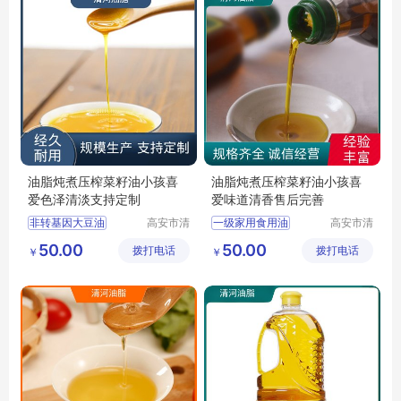
油脂炖煮压榨菜籽油小孩喜
油脂炖煮压榨菜籽油小孩喜
爱色泽清淡支持定制
爱味道清香售后完善
非转基因大豆油
高安市清
一级家用食用油
高安市清
河油脂有
河油脂有
精炼食用油
纯稻米油
非转基因大豆油
50.00
50.00
拨打电话
限公司
拨打电话
限公司
￥
￥
正宗稻米油
精炼食用油
食用植物调和油
压榨菜籽油
正宗稻米油