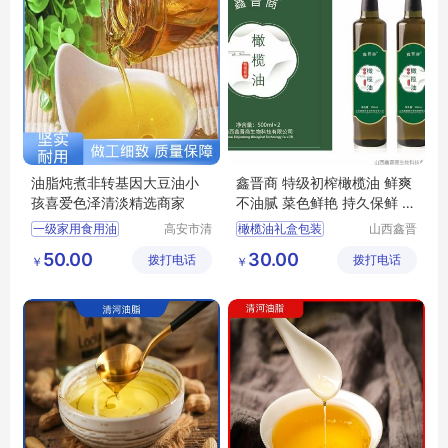
油脂炖煮非转基因大豆油小
鑫晋商 特级初榨橄榄油 鲜爽
孩喜爱色泽清淡精选商家
不油腻 菜色鲜艳 持久保鲜 实
力供应
一级家用食用油
高安市清
橄榄油礼盒包装
山西鑫晋
河油脂有
商生物科
非转基因大豆油
橄榄油瓶厂家
50.00
30.00
拨打电话
限公司
拨打电话
技有限公
￥
￥
精炼食用油
纯稻米油
有机橄榄油
司
正宗稻米油
护肤橄榄油
橄榄油瓶生产厂家