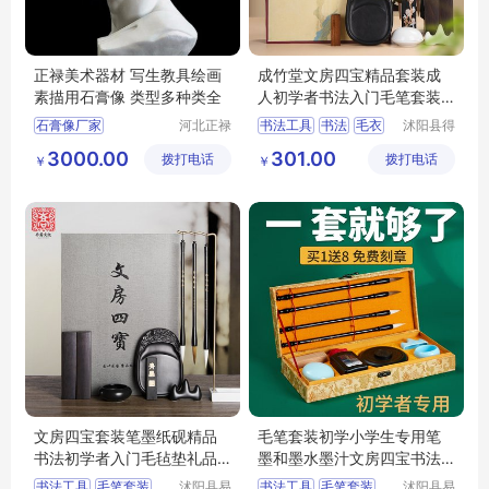
正禄美术器材 写生教具绘画
成竹堂文房四宝精品套装成
素描用石膏像 类型多种类全
人初学者书法入门毛笔套装
墨水墨汁书法
石膏像厂家
河北正禄
书法工具
书法
毛衣
沭阳县得
教学设备
甚欢亦电
石膏像定制
文房四宝
绘画工具
3000.00
301.00
拨打电话
制造有限
拨打电话
子商务有
￥
￥
美术教具器材
公司
限公司
石膏像摆件
文房四宝套装笔墨纸砚精品
毛笔套装初学小学生专用笔
书法初学者入门毛毡垫礼品
墨和墨水墨汁文房四宝书法
用品砚台工具
课字帖毛笔字
书法工具
毛笔套装
沭阳县易
书法工具
毛笔套装
沭阳县易