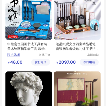
中控定位国画书法工具套装
笔墨纸砚文房四宝精品毛笔
美术绘画初学者工具 教学设
套装初学者级送礼练字书法
备
用品
美术器材
河北正禄
阜阳菲勒
教学设备
科技有限
套装国画工具
48.00
2097.00
拨打电话
制造有限
拨打电话
公司
￥
￥
书法工具
教学设备
公司