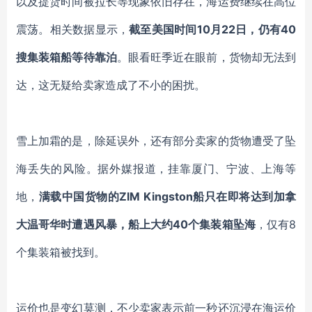
以及提货时间被拉长等现象依旧存在，海运费继续在高位
震
荡。相关数据显示，
截至美国时间
10月22日，仍有40
搜集装箱船等待靠泊
。眼看旺季近在眼前，货物却无法到
达，这无疑给卖家造成了不小的困扰。
雪上加霜的是，除延误
外
，还有
部分
卖家的货物遭受了坠
海丢失的风险。据
外媒
报道，挂靠厦门、宁波、上海等
地，
满载中国货物的
ZIM Kingston船只在即将达到加拿
大温哥华时遭遇风暴，船上大约40个集装箱坠海
，仅有
8
个集装箱被找到。
运价也是变幻莫测，不少卖家表示前一秒还沉浸在海运价