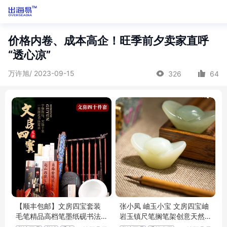
价格内卷、成本高企！旺季前夕卖家直呼
“透心凉”
万许旭/ 2023-09-15
326
64
【顺丰包邮】文房四宝套装
张小凤 岫玉小宝 文房四宝岫
毛笔精品高档笔墨纸砚书法
岩玉镇尺笔搁笔架创意天然
专用成人专业
玉石初学者