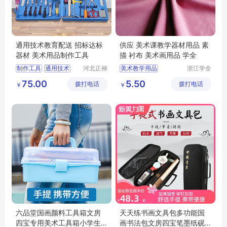
通用技术教育配送 招标达标
供应 美术课教学器材用品 素
器材 美术用品制作工具
描 衬布 美术画用品 学全
制作工具
通用技术
河北正禄
美术教学用品
浙江学全
教学设备
科教仪器
美术器材
达标器材
教学衬布
美术衬布
75.00
5.50
拨打电话
制造有限
拨打电话
有限公司
￥
￥
美术用品
衬布
公司
六品堂国画颜料工具箱文房
天天练书画文具包多功能国
四宝专用美术工具箱小学生
画书法包文房四宝笔墨纸砚