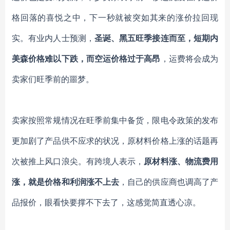
格
回落的喜悦
之中，下一秒
就被
突如其来的涨价拉回现
实。有业内人士预测，
圣诞、黑五旺季接连而至，短期内
美森价格难以下跌，而空运价格过于高昂
，运费将会成为
卖家们旺季前的噩梦。
卖家按照常规
情况
在旺季前集中备货
，
限电令政策
的发布
更加剧了产品供不应求的状况，原材料价格上涨的话题再
次被推上风口浪尖。有跨境人表示，
原材料涨、物流费用
涨，就是价格和利润涨不上去
，自己的供应商也调高了产
品报价，眼看快要撑不下去了，这感觉简直透心凉。