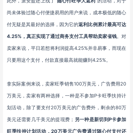
此外，派安盈还上线了
“
随心付旺季大返利
”的活动，对于
尚未体验过随心付便捷易用的用户来说，成本极低的随心
付无疑是其最好的选择，因为它的
返利比例累计最高可达
4.25%，真正实现了通过商务支付工具帮助卖家省钱
。
对
卖家来说，平日若想将
利润提高
4.
25
%
并非易事
，
而
现在
只要用这个支付，付款直接最高
就能赚到
4.
25
%
。
拿实际案例来说，卖家旺季销售
100万美元，广告费用20
万美元，卖家有两种选择，一种是不参加P卡旺季扶持计
划活动，除了要支付20万美元的广告费外，剩余的80万
美元还需要
几千
美元的提现费；
另一种
是
新切到
P卡参加
旺季扶持计划活动，20万美元广告费通过随心付支付还