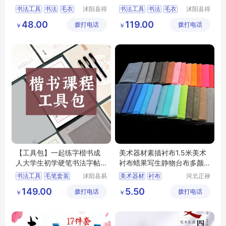
多功能可拆卸
收纳包毛笔初
书法工具
书法
毛衣
沭阳县得
书法工具
书法
毛衣
沭阳县得
甚欢亦电
甚欢亦电
文房四宝
绘画工具
文房四宝
绘画工具
48.00
119.00
拨打电话
子商务有
拨打电话
子商务有
￥
￥
限公司
限公司
【工具包】一起练字楷书成
美术器材素描衬布1.5米美术
人大学生初学硬笔书法字帖
衬布蜡果写生静物台布多颜
练字文具套装
色可选
书法工具
毛笔套装
沭阳县易
美术器材
衬布
河北正禄
近人亦电
教学设备
毛笔
拆笔架
砚台
静物台布
素描衬布
149.00
5.50
拨打电话
子商务有
拨打电话
制造有限
￥
￥
教学设备
限公司
公司