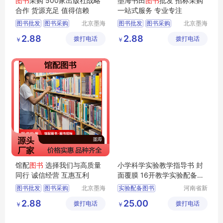
图书
采购 500家出版社战略
墨海书田
图书
批发 招标采购
合作 货源充足 值得信赖
一站式服务 专业专注
图书批发
图书采购
北京墨海
图书批发
图书采购
北京墨海
书田文化
书田文化
馆配图书
图书招标
馆配图书
图书招标
2.88
2.88
拨打电话
有限公司
拨打电话
有限公司
￥
￥
图书
图书
馆配
图书
选择我们与高质量
小学科学实验教学指导书 封
同行 诚信经营 互惠互利
面覆膜 16开教学实验配备
图
书
教学
图书
图书批发
图书采购
北京墨海
实验配备图书
河南省新
书田文化
乡市红旗
馆配图书
图书招标
小学图书
指导书图书
2.88
25.00
拨打电话
有限公司
拨打电话
区工业园
￥
￥
图书价格
科学图书
教学图书
道清路8
号