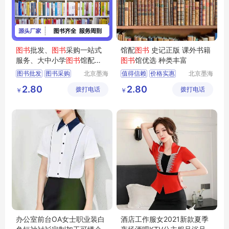
图书
批发、
图书
采购一站式
馆配
图书
史记正版 课外书籍
服务、大中小学
图书
馆配
图书
馆优选 种类丰富
书、
图书
馆投标
图书批发
图书采购
北京墨海
值得信赖
价格实惠
北京墨海
书田文化
书田文化
图书馆配
馆配图书
品质保证
2.80
2.80
拨打电话
有限公司
拨打电话
有限公司
￥
￥
办公室前台OA女士职业装白
酒店工作服女2021新款夏季