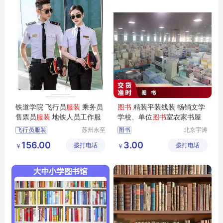
铁道学院 飞行员
服装
乘务员
图书
精装平装线装 畅销文学
售票员
服装
地铁人员工作服
学校、单位
图书
室农家书屋
飞行员服装
苏州永至
图书
北京宇涛
诚服饰有
伟业文化
售票员服装
156.00
3.00
拨打电话
限公司
拨打电话
传播有限
￥
￥
地铁人员工作服
公司
地铁人员工
铁道学院服装