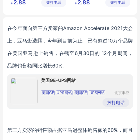
2.88
2.88
拨打电话
有限公司
拨打电话
有限公司
￥
￥
图书
图书
在今年面向第三方卖家的
Amazon
Accelerate 2021大会
上，亚马逊透露
，
今年到目前为止，已有超过
10万个品牌
在美国亚马逊上销售
，
在截至
6月30日的 12个月期间，
品牌销售额同比增长60%。
美国GE-UPS网站
美国GE
UPS网站
美国GE
UPS网站
北京丰亚
伟业科技
美国GE
UPS网站
美国GE
UPS网站
发展有限
拨打电话
公司
美国GE
UPS网站
第三方卖家的销售额占据亚马逊整体销售额的
60%，而且