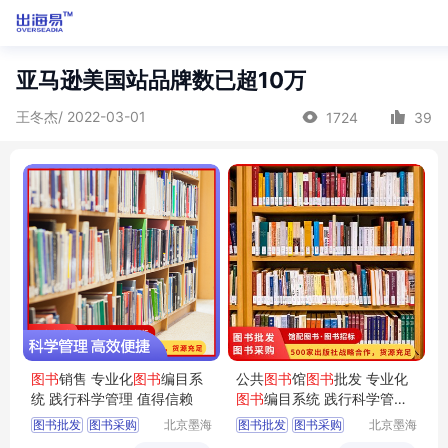
亚马逊美国站品牌数已超10万
王冬杰/ 2022-03-01
1724
39
图书
销售 专业化
图书
编目系
公共
图书
馆
图书
批发 专业化
统 践行科学管理 值得信赖
图书
编目系统 践行科学管理
值得信赖
图书批发
图书采购
北京墨海
图书批发
图书采购
北京墨海
书田文化
书田文化
馆配图书
图书招标
馆配图书
图书招标