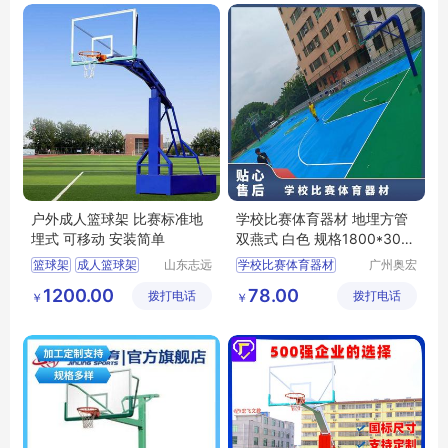
户外成人篮球架 比赛标准地
学校比赛体育器材 地埋方管
埋式 可移动 安装简单
双燕式 白色 规格1800*305
0 电动液压
篮球架
成人篮球架
山东志远
学校比赛体育器材
广州奥宏
教学设备
体育产业
1200.00
78.00
拨打电话
有限公司
拨打电话
有限公司
￥
￥