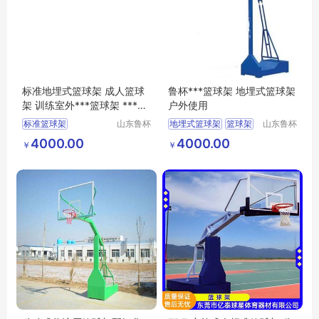
标准地埋式篮球架 成人篮球
鲁杯***篮球架 地埋式篮球架
架 训练室外***篮球架 ***销
户外使用
售
标准篮球架
山东鲁杯
地埋式篮球架
篮球架
山东鲁杯
电气有限
电气有限
地埋式篮球架
销售
4000.00
4000.00
￥
￥
公司
公司