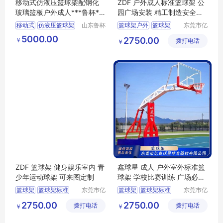
移动式仿液压篮球架配钢化
ZDF 户外成人标准篮球架 公
玻璃篮板户外成人***鲁杯**
园广场安装 精工制造安全稳
*
固
移动式
仿液压篮球架
山东鲁杯
篮球架户外
篮球架
东莞市亿
电气有限
泰球星体
篮球架
篮球架标准
5000.00
2750.00
￥
公司
拨打电话
育器材有
￥
限公司
ZDF 篮球架 健身娱乐室内 青
鑫球星 成人 户外室外标准篮
少年运动球架 可来图定制
球架 学校比赛训练 广场必备
运动器材
篮球架
篮球架标准
东莞市亿
篮球架
篮球架标准
东莞市亿
泰球星体
泰球星体
篮球架户外
篮球架户外
2750.00
2750.00
拨打电话
育器材有
拨打电话
育器材有
￥
￥
限公司
限公司