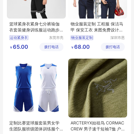
篮球紧身衣紧身七分裤瑜伽
物业服装定制 工程服 保洁马
衣套装健身训练服运动跑步
甲 保安工衣 来图免费设计打
速干打底服
样
运动紧身衣
东莞市亮
物业服装定制
深圳市恩
彩服饰有
泉服饰有
篮球紧身衣
志愿者马甲
保洁服
65.00
68.00
拨打电话
限公司
拨打电话
限公司
￥
￥
健身训练服
工程服
防静电工作服
紧身七分裤
速干打底服
定制比赛篮球服套装男女学
ARCTERYX始祖鸟 CORMAC
生团队服班级团体训练服个
CREW 男子速干短袖T恤 户