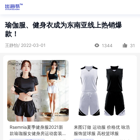
瑜伽服、健身衣成为东南亚线上热销爆
款！
王静怡/ 2022-03-01
1344
31
Rsemnia夏季健身服2021新
来图订做 运动服 价格优 咏浩
款瑜珈服女健身房运动套装
服饰篮球服 高校篮球服
速干宽松跑步