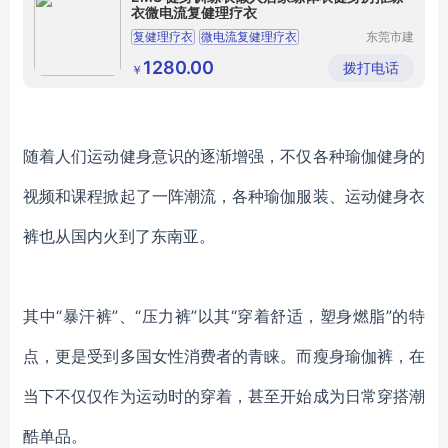
衣微电流复健理疗衣
复健理疗衣
微电流复健理疗衣
东莞市建
诺运动用
健身房训练衣
懒人居家练体衣
品有限公
1280.00
拨打电话
￥
司
居家练体衣
随着人们运动健身意识的逐渐增强，不仅各种瑜伽健身的
视频和课程掀起了一阵潮流，各种瑜伽服装、运动健身衣
裤也从国内火到了东南亚。
其中
“暴汗裤”、“压力裤”以其“穿着舒适，塑身燃脂”的特
点，更是受到多国女性消费者的青睐。而瘦身瑜伽裤，在
当下不仅仅作为运动时的穿着，甚至开始成为日常穿搭潮
酷单品。