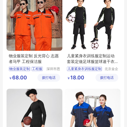
物业服装定制 反光背心 志愿
儿童紧身衣训练服定制运动
者马甲 工程保洁服
套装定做足球服篮球速干衣
健身服订做
物业服装定制
工程服
深圳市恩
儿童紧身衣训练服定制
北京金企
泉服饰有
文创科技
保洁服
职业装
68.00
18.00
拨打电话
限公司
拨打电话
有限公司
￥
￥