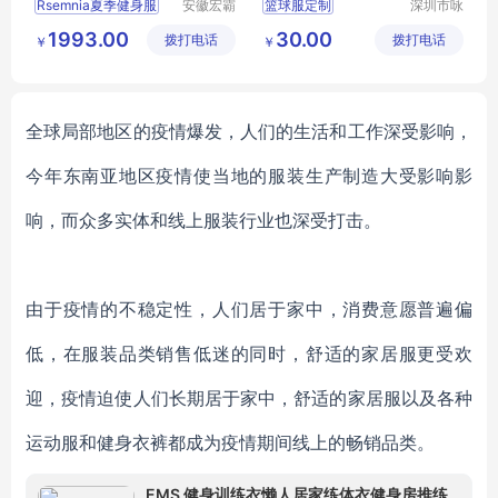
Rsemnia夏季健身服
安徽宏霸
篮球服定制
深圳市咏
机械设备
浩服饰有
运动服定做
1993.00
30.00
拨打电话
有限公司
拨打电话
限公司
￥
￥
团体服定制
全球局部地区的疫情爆发，人们的生活和工作深受影响，
今年东南亚地区疫情使当地的服装生产制造大受影响影
响，而众多实体和线上服装行业也深受打击。
由于疫情的不稳定性，人们居于家中，消费意愿普遍偏
低，在服装品类销售低迷的同时，舒适的家居服更受欢
迎，疫情迫使人们长期居于家中，舒适的家居服以及各种
运动服和健身衣裤都成为疫情期间线上的畅销品类。
EMS 健身训练衣懒人居家练体衣健身房推练