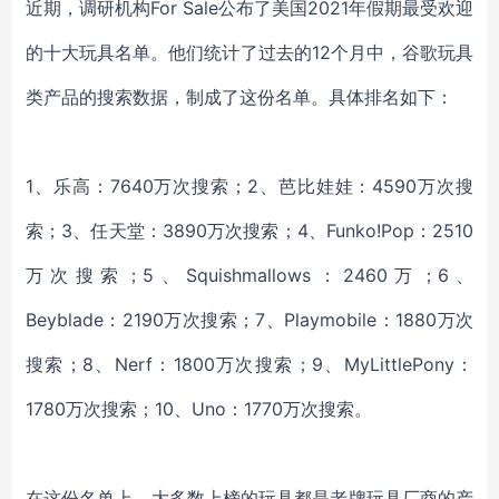
近期，调研机构
For Sale公布了美国2021年假期最受欢迎
的十大玩具名单。他们统计了过去的12个月中，谷歌玩具
类产品的搜索数据，制成了这份名单。具体排名如下：
1、
乐高：
7640万次搜索
；
2、
芭比娃娃：
4590万次搜
索
；
3、
任天堂：
3890万次搜索
；
4、
Funko!Pop：2510
万次搜索
；
5、
Squishmallows：2460万
；
6、
Beyblade：2190万次搜索
；
7、
Playmobile：1880万次
搜索
；
8、
Nerf：1800万次搜索
；
9、
MyLittlePony：
1780万次搜索
；
10、
Uno：1770万次搜索。
在这份名单上，大多数上榜的玩具都是老牌玩具厂商的产