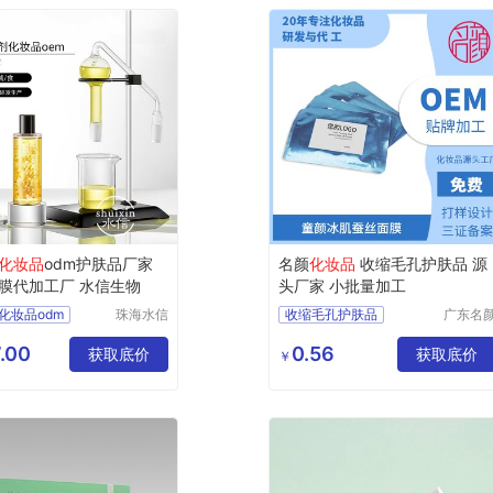
化妆品
odm护肤品厂家
名颜
化妆品
收缩毛孔护肤品 源
膜代加工厂 水信生物
头厂家 小批量加工
化妆品odm
珠海水信
收缩毛孔护肤品
广东名
生物科技
化妆品
护肤品厂家
护肤品贴牌加工
有限公司
限公司
.00
0.56
oem
获取底价
化妆品定制
获取底价
￥
oem厂家
化妆品OEM
物
化妆品加工