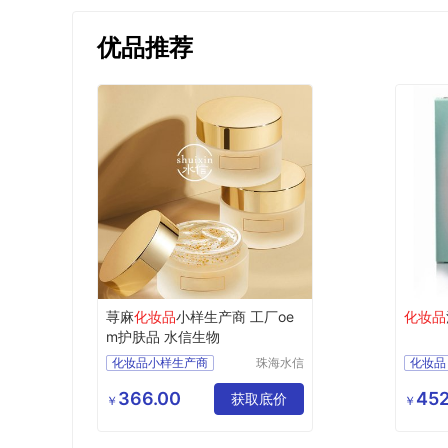
优品推荐
荨麻
化妆品
小样生产商 工厂oe
化妆品
m护肤品 水信生物
化妆品小样生产商
珠海水信
化妆品
生物科技
广东化妆品oem厂家
进口化
有限公司
366.00
452
化妆品生产厂址
获取底价
￥
￥
珠海化妆品oem
工厂oem护肤品