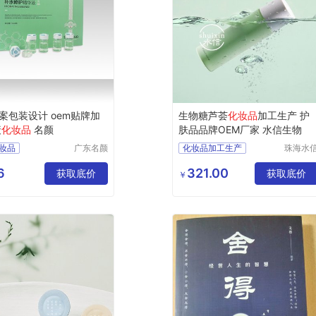
案包装设计 oem贴牌加
生物糖芦荟
化妆品
加工生产 护
衰
化妆品
名颜
肤品品牌OEM厂家 水信生物
妆品
广东名颜
化妆品加工生产
珠海水
化妆品有
生物科
OEM
化妆品oem代加工代工
限公司
有限公
6
321.00
OEM贴牌
获取底价
芦荟加工化妆品厂家
获取底价
￥
代加工
功效化妆品厂家
OEM
护肤品品牌OEM厂家