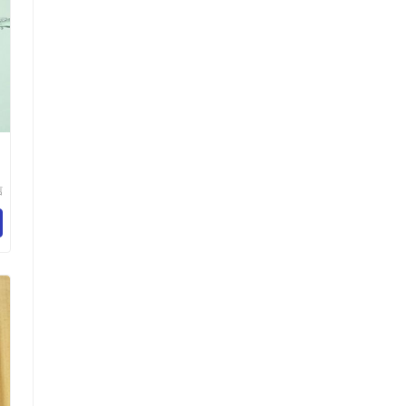
信
技
司