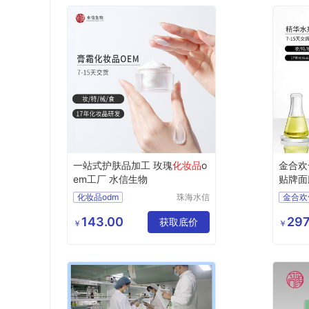
一站式护肤品加工 玫瑰
化妆品
o
金合欢
em工厂 水信生物
贴牌面
化妆品odm
珠海水信
金合欢
生物科技
化妆品护肤品厂家
化妆品
有限公司
143.00
297
化妆品研发
获取底价
护肤品
￥
￥
加工生产护肤品
化妆品
水信生物
水信生