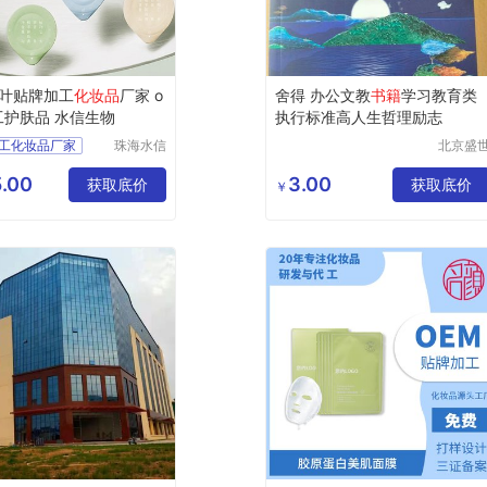
叶贴牌加工
化妆品
厂家 o
舍得 办公文教
书籍
学习教育类
工护肤品 水信生物
执行标准高人生哲理励志
工化妆品厂家
珠海水信
北京盛
生物科技
文博文
生产
有限公司
传播中
.00
3.00
化妆品代加工
获取底价
获取底价
￥
妆品代加工
代工护肤品