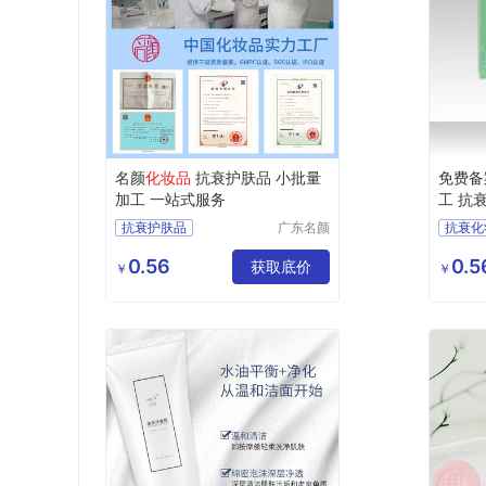
名颜
化妆品
抗衰护肤品 小批量
免费备
加工 一站式服务
工 抗
抗衰护肤品
广东名颜
抗衰化
化妆品有
化妆品加工
化妆品
限公司
0.56
0.5
化妆品OEM
获取底价
化妆品
￥
￥
化妆品定制
护肤品
护肤品定制贴牌
护肤品