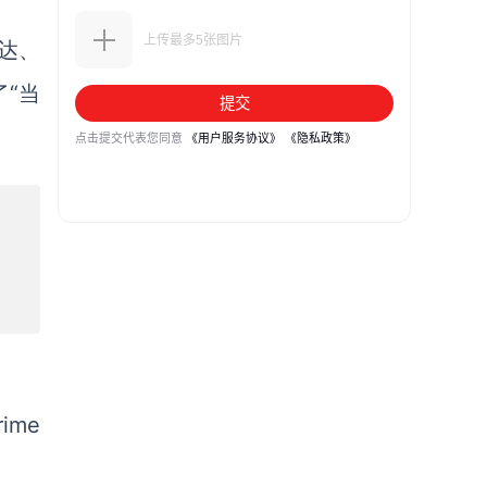
达、
“当
me