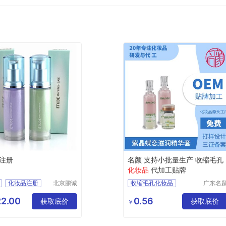
注册
名颜 支持小批量生产 收缩毛孔
化妆品
代加工贴牌
化妆品注册
北京鹏诚
收缩毛孔化妆品
广东名
迅捷信息
化妆品
妆品备案
化妆品贴牌加工
咨询有限
限公司
2.00
0.56
获取底价
化妆品OEM
获取底价
￥
公司
化妆品OEM贴牌
化妆品贴牌