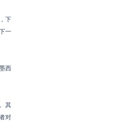
外，下
下一
墨西
%。其
者对