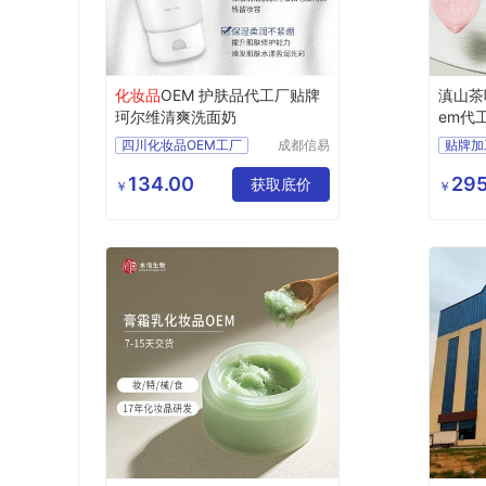
化妆品
OEM 护肤品代工厂贴牌
滇山茶
珂尔维清爽洗面奶
em代
四川化妆品OEM工厂
成都信易
贴牌加
凯威医疗
化妆品OEM工厂
化妆品
器械有限
134.00
295
护肤品代加工
获取底价
odm
￥
￥
公司
四川化妆品代工
正规化
OEM工厂
oem