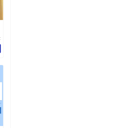
世
化
心