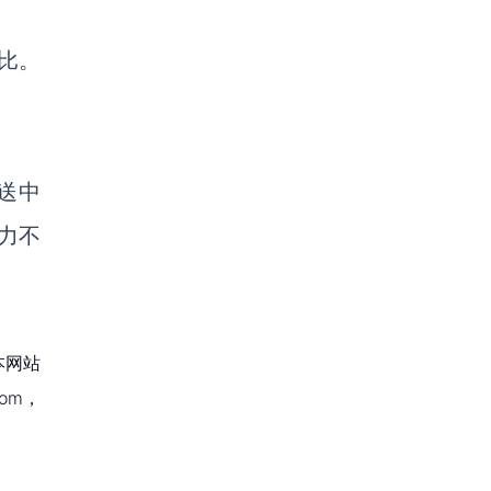
比。
送中
力不
本网站
om，