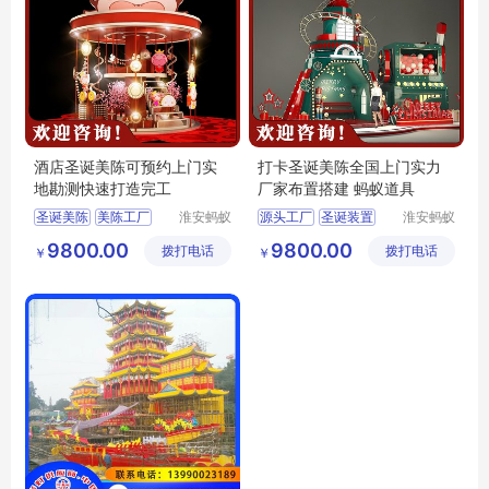
酒店圣诞美陈可预约上门实
打卡圣诞美陈全国上门实力
地勘测快速打造完工
厂家布置搭建 蚂蚁道具
圣诞美陈
美陈工厂
淮安蚂蚁
源头工厂
圣诞装置
淮安蚂蚁
道具设计
道具设计
源头工厂
圣诞装饰
圣诞装饰
美陈工厂
9800.00
9800.00
拨打电话
制作有限
拨打电话
制作有限
￥
￥
圣诞装置
圣诞美陈
公司
公司