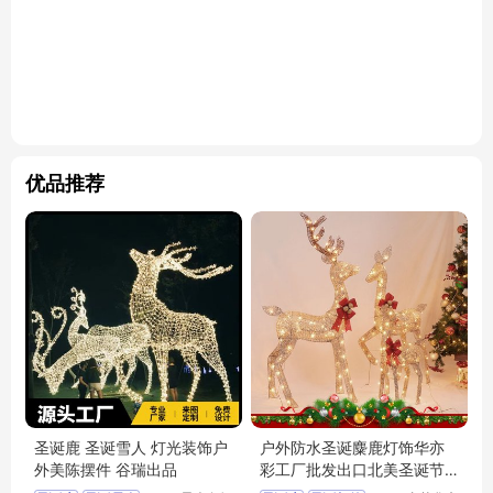
优品推荐
圣诞鹿 圣诞雪人 灯光装饰户
户外防水圣诞麋鹿灯饰华亦
外美陈摆件 谷瑞出品
彩工厂批发出口北美圣诞节
装饰品