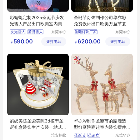
彩蜻蜓定制2025圣诞节庆发
圣诞节灯饰制作公司华亦彩
光雪人产品出口欧美室内美
免费设计出口欧美万圣节复
陈装饰灯饰
活节装饰灯
发光雪人
圣诞雪人
东莞华亦
圣诞灯饰厂家
东莞华亦
彩景观工
彩景观工
折叠雪人
圣诞节装饰
圣诞节彩灯
圣诞灯饰
590.00
6200.00
拨打电话
艺有限公
拨打电话
艺有限公
￥
￥
圣诞节灯饰
圣诞工厂
圣诞节装饰
司
司
蚂蚁美陈圣诞美陈3d模型圣
华亦彩制作圣诞节的麋鹿造
诞礼盒装饰生产安装一站式
型灯庭院商超室内装饰摆件
服务
折叠鹿子灯饰
淮安蚂蚁
圣诞节
圣诞鹿
东莞华亦