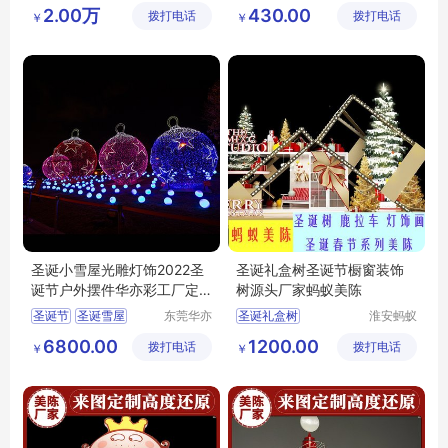
道具设计
彩景观工
圣诞彩灯
圣诞节装饰
2.00万
430.00
拨打电话
制作有限
拨打电话
艺有限公
￥
￥
圣诞灯饰
公司
司
圣诞小雪屋光雕灯饰2022圣
圣诞礼盒树圣诞节橱窗装饰
诞节户外摆件华亦彩工厂定
树源头厂家蚂蚁美陈
制免费设计
圣诞节
圣诞雪屋
东莞华亦
圣诞礼盒树
淮安蚂蚁
彩景观工
道具设计
圣诞灯饰
圣诞造型灯
6800.00
1200.00
拨打电话
艺有限公
拨打电话
制作有限
￥
￥
造型灯出口
司
公司