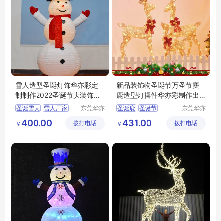
雪人造型圣诞灯饰华亦彩定
新品装饰物圣诞节万圣节麋
制制作2022圣诞节庆装饰品
鹿造型灯摆件华亦彩制作出
折叠老人
口欧美装饰品
圣诞雪人
雪人厂家
东莞华亦
圣诞鹿
圣诞节
东莞华亦
彩景观工
彩景观工
圣诞节装饰
圣诞老人
圣诞灯饰
圣诞摆件
400.00
431.00
拨打电话
艺有限公
拨打电话
艺有限公
￥
￥
折叠雪人
万圣节灯饰
司
司