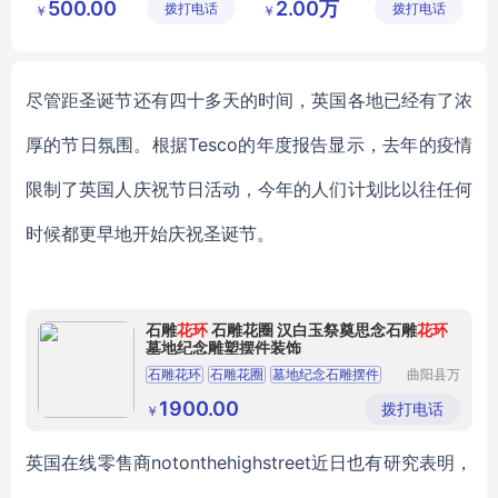
500.00
2.00万
拨打电话
有限公司
拨打电话
制作有限
￥
￥
公司
尽管距圣诞节还有四十多天的时间，英国各地已经有了浓
厚的节日氛围。根据Tesco
的年度报告显示，去年的疫情
限制了英国人庆祝节日活动，今年的人们计划比以往任何
时候都更早地开始庆祝圣诞节。
石雕
花环
石雕花圈 汉白玉祭奠思念石雕
花环
墓地纪念雕塑摆件装饰
石雕花环
石雕花圈
墓地纪念石雕摆件
曲阳县万
洋雕刻有
限公司
1900.00
拨打电话
￥
英国在线零售商
notonthehighstreet近日也有研究表明，