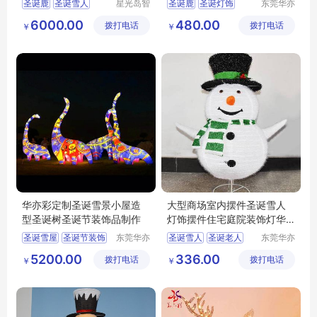
圣诞鹿
圣诞雪人
星光岛智
圣诞鹿
圣诞灯饰
东莞华亦
能科技
彩景观工
灯光装饰美陈
圣诞麋鹿
鹿子灯饰
6000.00
480.00
拨打电话
（临沂）
拨打电话
艺有限公
￥
￥
折叠鹿子
有限公司
司
华亦彩定制圣诞雪景小屋造
大型商场室内摆件圣诞雪人
型圣诞树圣诞节装饰品制作
灯饰摆件住宅庭院装饰灯华
亦彩出口欧美
圣诞雪屋
圣诞节装饰
东莞华亦
圣诞雪人
圣诞老人
东莞华亦
彩景观工
彩景观工
圣诞树
圣诞装饰
圣诞装饰品
布艺雪人
5200.00
336.00
拨打电话
艺有限公
拨打电话
艺有限公
￥
￥
圣诞灯饰
卡通雪人
司
司