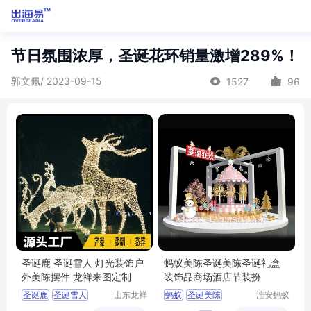
节日氛围浓厚，圣诞花环销量激增289%！
郭文佩/ 2023-09-15
1527
96
圣诞鹿 圣诞雪人 灯光装饰户
蚂蚁美陈圣诞美陈圣诞礼盒
外美陈摆件 龙祥来图定制
装饰品商场酒店节装扮
圣诞鹿
圣诞雪人
山东龙祥
蚂蚁
圣诞美陈
淮安蚂蚁
景观艺术
道具设计
圣诞礼盒