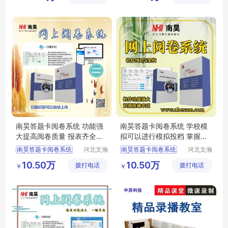
限公司
限公司
互联网阅卷
自动阅卷系统
答题卡阅卷系统
考试阅卷系统
南昊答题卡阅卷系统 功能强
南昊答题卡阅卷系统 学校模
大提高阅卷质量 报表齐全一
拟可以进行模拟投档 掌握学
键导出
生上线情况
南昊答题卡阅卷系统
河北文瀚
南昊答题卡阅卷系统
河北文瀚
云教育科
云教育科
中学网上阅卷
互联网阅卷
10.50万
10.50万
拨打电话
技发展有
拨打电话
技发展有
￥
￥
教育阅卷系统
中学网上阅卷
限公司
限公司
考试电脑阅卷
电子评卷系统
电子评卷系统
计算机阅卷系统