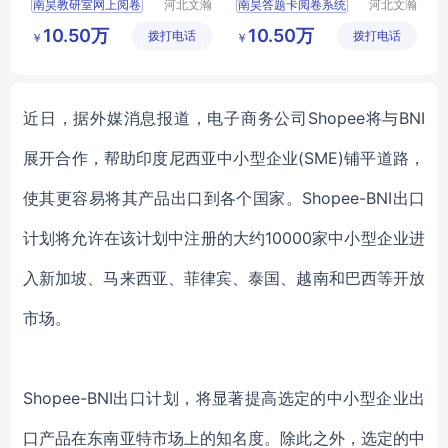
南昊教研室网上阅卷
河北文瀚
南昊答题卡阅卷系统
河北文瀚
云教育科
云教育科
阅卷系统建设
互联网阅卷
10.50万
10.50万
拨打电话
技发展有
拨打电话
技发展有
￥
￥
阅卷软件
阅卷扫描仪
考试电脑阅卷
限公司
限公司
教研室网上阅卷
教育阅卷系统
在线阅卷系统
近日，据外媒消息报道，电子商务公司
Shopee将与BNI
展开合作，帮助印度尼西亚中小型企业(SME)铺平道路，
使其更容易将其产品出口到各个国家。Shopee-BNI出口
计划将允许在该计划中注册的大约10000家中小
型
企业进
入新加坡、马来西亚、菲律宾、泰国、越南和巴西等开放
市场
。
Shopee-BNI出口计划，将显著提高选定的中小型企业出
口产品在东南亚特市场上的知名度。除此之外，选定的中