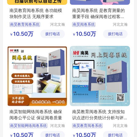
南昊教育阅卷系统 各功能模
南昊阅卷系统 是教育测量的
块制作灵活 无顺序要求
重要手段 确保阅卷过程客观
性
南昊教育阅卷系统
河北文瀚
南昊阅卷系统
河北文瀚
云教育科
云教育科
答题卡阅卷
答题卡阅卷系统
10.50万
10.50万
拨打电话
技发展有
拨打电话
技发展有
￥
￥
中学网上阅卷
计算机阅卷
评卷系统
限公司
限公司
教研室网上阅卷
中学网上阅卷
自动阅卷系统
南昊智能网络阅卷系统 确保
南昊教育阅卷系统 支持按知
阅卷公平公证 保证阅卷质量
识点进行分类统计分析与评
价
南昊智能网络阅卷系统
河北文瀚
南昊教育阅卷系统
河北文瀚
云教育科
云教育科
答题卡阅卷
电子评卷系统
10.50万
10.50万
拨打电话
技发展有
拨打电话
技发展有
￥
￥
计算机阅卷
高考阅卷系统