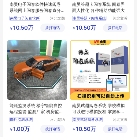
南昊电子阅卷软件快速阅卷
南昊答题卡阅卷系统 阅卷界
系统网上阅卷服务阅卷查分
面人性化 各种辅助功能强大
系统
南昊电子阅卷软件
河北文瀚
南昊答题卡阅卷系统
河北文瀚
云教育科
云教育科
快速阅卷系统
教育阅卷系统
10.50万
10.50万
拨打电话
技发展有
拨打电话
技发展有
￥
￥
网上阅卷服务
考试电脑阅卷
限公司
限公司
阅卷查分系统
电子评卷系统
电子阅卷软件
学校阅卷系统
能耗监测系统 楼宇智能自控
南昊试题阅卷系统 学校模拟
远程监管 监测厂家 机房监控
可以进行模拟投档 掌握学生
机房可视化
上线情况
能耗监测系统
河北楚纳
南昊试题阅卷系统
河北文瀚
科技有限
云教育科
楼宇智能自控
考试电脑阅卷
1.00万
10.50万
拨打电话
公司
拨打电话
技发展有
￥
￥
机房可视化
机房监控
中学网上阅卷
限公司
数字孪生
在线阅卷系统