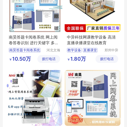
南昊答题卡阅卷系统 网上阅
中异科技网课教学设备 高清
卷答卷识别 进行关键字 多字
直播录播课堂在线教育
段校对
南昊答题卡阅卷系统
河北文瀚
教学设备
直播课堂
郑州中异
云教育科
电子科技
互联网阅卷
录播
网课教学
10.50万
1.80万
拨打电话
技发展有
拨打电话
有限公司
￥
￥
中学网上阅卷
在线教育
限公司
教育阅卷系统
电子评卷系统