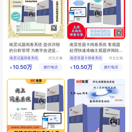
南昊试题阅卷系统 提供详细
南昊答题卡阅卷系统 客观题
的分析管理 为教学改进提供
处理快速准确主观题评阅轻
依据
松
南昊试题阅卷系统
河北文瀚
南昊答题卡阅卷系统
河北文瀚
云教育科
云教育科
答题卡阅卷
中学网上阅卷
10.50万
10.50万
拨打电话
技发展有
拨打电话
技发展有
￥
￥
答题卡阅卷系统
教育阅卷系统
限公司
限公司
教研室网上阅卷
电子评卷系统
计算机阅卷系统
自动阅卷系统