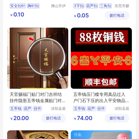
料徽章针扣
安全扣针
胸针扣
佛山市伊
3字扣
葫芦扣
三角扣
东莞市麒
旺五金制
龙五金机
头饰发扣针
0.10
0.05
￥
品有限公
拨打电话
械有限公
￥
五金简扣针
别针扣
司
司
天官赐福门贴门对门吉祥结
五帝钱压门槛专用真品过入
挂件隐形五帝钱金属贴门对
户门石下压的出入平安物品
楼梯卧室厕所
铜钱纯铜十帝
五帝钱
葫芦
挂件
沭阳县庭
五帝钱
葫芦
挂件
沭阳县庭
市亦电子
市亦电子
铜钱
吉祥
铜钱
吉祥
20.00
74.00
拨打电话
商务有限
拨打电话
商务有限
￥
￥
公司
公司