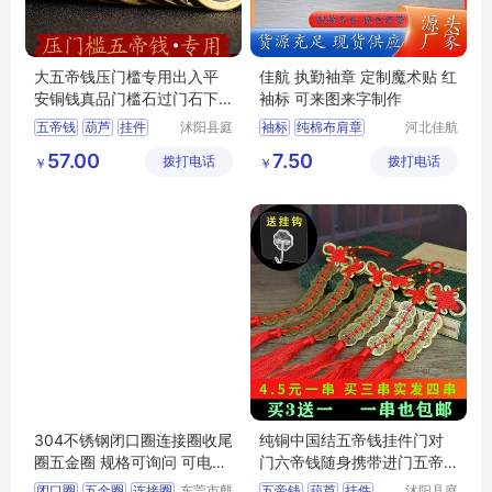
大五帝钱压门槛专用出入平
佳航 执勤袖章 定制魔术贴 红
安铜钱真品门槛石过门石下
袖标 可来图来字制作
压的物品朱砂
五帝钱
葫芦
挂件
沭阳县庭
袖标
纯棉布肩章
河北佳航
市亦电子
电力器材
铜钱
吉祥
大红袖章
连肩袖章
57.00
7.50
拨打电话
商务有限
拨打电话
有限公司
￥
￥
三角刺绣连肩袖章
公司
304不锈钢闭口圈连接圈收尾
纯铜中国结五帝钱挂件门对
圈五金圈 规格可询问 可电镀
门六帝钱随身携带进门五帝
金色 彩色
钱压门槛真品
闭口圈
五金圈
连接圈
东莞市麒
五帝钱
葫芦
挂件
沭阳县庭