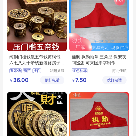
纯铜门槛钱散五帝钱黄铜钱
佳航 执勤袖章 三角型 保安夜
六七八九十帝钱新装修房子
间巡逻 可来图来字制作
门对门铺铜钱
五帝钱
葫芦
挂件
沭阳县庭
红色袖标
河北佳航
市亦电子
电力器材
铜钱
吉祥
袖标生产厂家
36.00
7.50
拨打电话
商务有限
拨打电话
有限公司
￥
￥
安全员袖标
公司
纯棉布肩章
魔术贴袖章