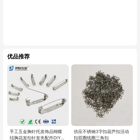
优品推荐
手工五金胸针托发饰品蝴蝶
供应不锈钢3字扣葫芦扣活动
结胸花发扣针发夹配件DIY材
扣双圈线圈三角扣