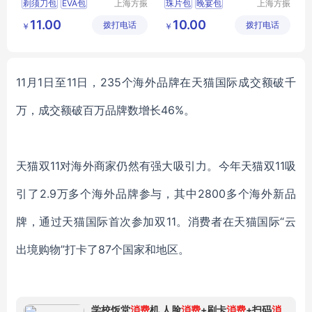
剃须刀包
EVA包
上海方振
珠片包
晚宴包
上海方振
箱包制品
箱包制品
工具包
时尚女包
手拿包
11.00
10.00
拨打电话
有限公司
拨打电话
有限公司
￥
￥
手机包
11月
1日至1
1日，
2
35个海外品牌在天猫国际成交额破千
万，成交额破百万品牌数增长
46%
。
天猫双
11对海外商家仍然有强大吸引力。今年天猫双11吸
引了2.9万多个海外品牌参与，其中
2800多个海外新品
牌，通过天猫国际首次参加双
11。消费者在天猫国际“云
出境购物”打卡了8
7个国家和地区。
学校饭堂
消费
机 人脸
消费
+刷卡
消费
+扫码
消