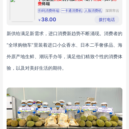
费
终端
扫码消费终端
一卡通消费机
人脸消费机
深圳市云
卡物联网
食堂消费机
刷卡消费机
技术有限
38.00
拨打电话
￥
公司
新供给满足新需求，进口消费新趋势不断涌现。消费者的
“全球购物车”里装着进口小众香水、日本二手奢侈品、海
外原产地生鲜、潮玩手办等，满足他们精致个性的消费体
验，以及对美好生活的期待。