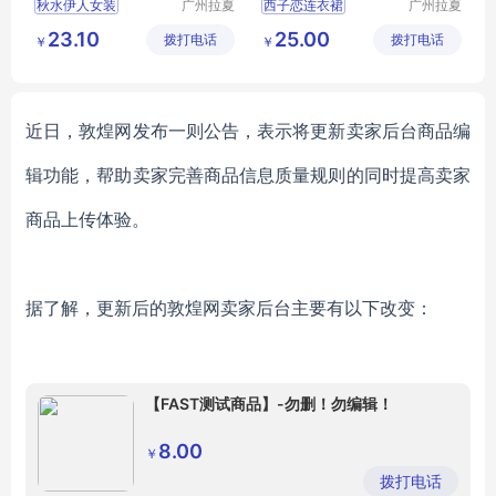
秋水伊人女装
广州拉夏
西子恋连衣裙
广州拉夏
贝尼服饰
贝尼服饰
杭州女装批发
2022春夏
23.10
25.00
拨打电话
商行
拨打电话
商行
￥
￥
原创设计师品牌批发
品牌女装批发
四川女装批发
南油女装批发
近日，敦煌网发布一则公告，表示将更新卖家后台商品编
辑功能，帮助卖家完善商品信息质量规则的同时提高卖家
商品上传体验。
据了解，更新后的敦煌网卖家后台主要有以下改变：
【FAST测试商品】-勿删！勿编辑！
8.00
￥
拨打电话