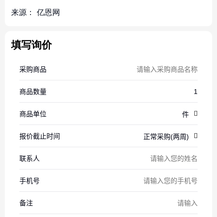
来源：
亿恩网
填写询价