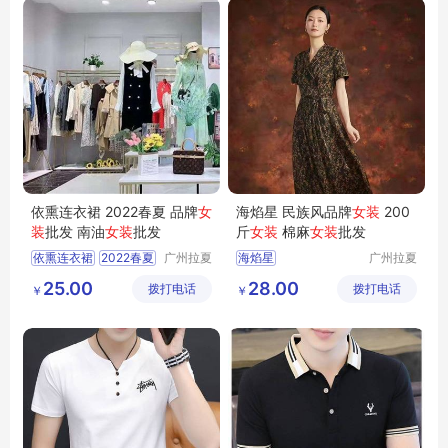
依熏连衣裙 2022春夏 品牌
女
海焰星 民族风品牌
女装
200
装
批发 南油
女装
批发
斤
女装
棉麻
女装
批发
依熏连衣裙
2022春夏
广州拉夏
海焰星
广州拉夏
贝尼服饰
贝尼服饰
品牌女装批发
民族风品牌女装
25.00
28.00
拨打电话
商行
拨打电话
商行
￥
￥
南油女装批发
200斤女装
江苏服装批发市场
棉麻女装批发