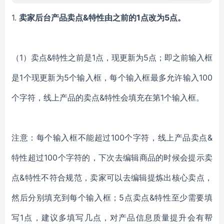
1.
卖家后台产品卖点
&特性由之前的1点改为5点。
（1）
卖点
&特性之前是1点，现更新为5点；即之前输入框
是1个现更新为5个输入框，每个输入框最多允许输入100
个字符，线上产品的卖点&特性会填充在第1个输入框。
注意：每个输入框不能超过
100个字符，线上产品卖点&
特性超过100个字符的，下次去编辑商品的时候会提示卖
点&特性不符合规范，卖家可以去编辑提炼出核心卖点，
然后分别填充到每个输入框；5点卖点&特性至少需要填
写1点，建议多填写几点，对产品信息质量提升会有帮