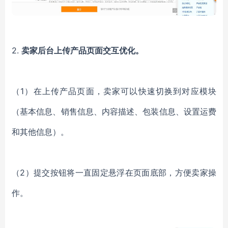
2.
卖家后台上传产品页面交互优化
。
（1）
在上传产品页面，卖家可以快速切换到对应模块
（基本信息、销售信息、内容描述、包装信息、设置运费
和其他信息）。
（2）
提交按钮将一直固定悬浮在页面底部，方便卖家操
作。