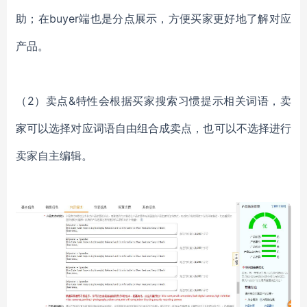
助；在buyer端也是分点展示，方便买家更好地了解对应
产品。
（2）
卖点
&特性会根据买家搜索习惯提示相关词语，卖
家可以选择对应词语自由组合成卖点，也可以不选择进行
卖家自主编辑。