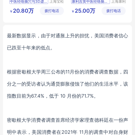
中医经络腧穴与3D虚拟解剖结合的教学平台
上海宝松
康利吉英中医经络腧穴与3D虚拟解剖结合的教学平台
上海康利
堂生物科
吉英医疗
经络腧穴与3D虚拟解剖结合的教学平台
中医经络腧穴与3D虚拟解剖结合的教学平台
20.80万
25.00万
拨打电话
技有限公
拨打电话
科技有限
￥
￥
上医宝松堂中医经络腧穴与3D虚拟解剖结合的教学平台
康利吉英经络腧穴与3D虚拟解剖结合的教学平台
司
公司
教学用中医经络腧穴与3D虚拟解剖结合的教学平台
经络腧穴与3D虚拟解剖结合的教学平台
针灸医教实训
针灸实训教学
最
新数据显示，由于对通胀上升的担忧，美国消费者信心
已跌至十年来的低点。
根据
密歇根大学周三公布
的
11月份的消费者调查数据，四
分之一的受访者认为通货膨胀侵蚀了他们的生活水平
，
该
指数目前为
67.4%，低于 10 月份的71.7%。
密歇根大学消费者调查首席经济学家理查德科廷在一份声
明中表示
，美国
消费者
在
2021年 11月的调查中对自身财