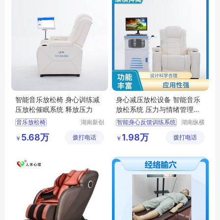
培训考核用多功能中医技能训练及考核模型
智能音乐放松椅 身心训练减
身心减压放松设备 智能音乐
压放松催眠系统 释放压力
放松系统 压力与情绪管理器
材
音乐放松椅
湖南新创
智能身心反馈训练系统
湖南纵横
煜智能科
捭阖教学
减压放松椅
智能反馈训练系统
5.68万
1.98万
拨打电话
技有限公
拨打电话
设备有限
￥
￥
特殊教育设备
身心减压放松设备
司
公司
催眠放松椅
压力与情绪管理系统
智能音乐放松椅
音乐放松系统