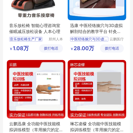
音乐放松椅 智能心理咨询室
迅康 中医经络腧穴与3D虚拟
催眠减压放松设备 人本心理
解剖结合的教学平台 针灸医
教实训设备厂
音乐放松椅生产厂家
郑州人本
中医经络腧穴与3D虚拟解剖结合的教学
云鹏医疗
心理咨询
科技(上
零重力按摩椅
迅康中医经络腧穴与3D虚拟解剖结合的教学
1.08万
28.00万
拨打电话
有限公司
拨打电话
海)有限
￥
￥
零重力音乐按摩椅
中医经络腧穴与3D虚拟解剖结合的教学平台
公司
心理音乐减压
迅康中医经络腧穴与3D虚拟解剖结合的教学平台
体感型音乐放松椅
针灸医教实训设备厂
云鹏迅康 全功能中医技能模
琳芯凌檬 全功能中医技能模
拟训练模型（常用腧穴的定
拟训练模型（常用腧穴的定