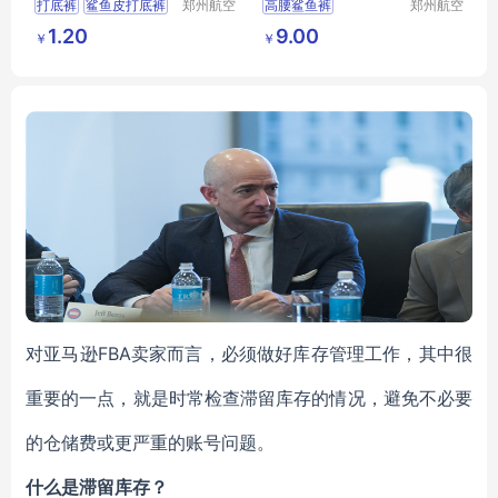
打底裤
鲨鱼皮打底裤
郑州航空
高腰鲨鱼裤
郑州航空
港区芙乐
港区芙乐
短裤
瑜伽短裤
羊羔绒女外穿春秋裤
1.20
9.00
￥
￥
鑫日用百
鑫日用百
收腹提臀紧身打底裤
货店
货店
瑜伽芭比裤代发
对亚马逊FBA卖家而言，必须做好库存管理工作，其中很
重要的一点，就是时常检查滞留库存的情况，避免不必要
的仓储费或更严重的账号问题。
什么是滞留库存？