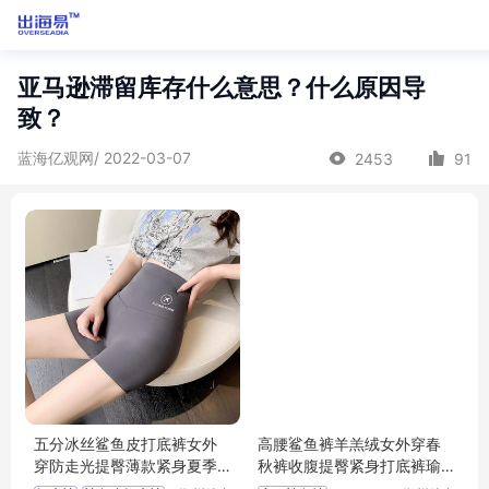
亚马逊滞留库存什么意思？什么原因导
致？
蓝海亿观网/ 2022-03-07
2453
91
五分冰丝鲨鱼皮打底裤女外
高腰鲨鱼裤羊羔绒女外穿春
穿防走光提臀薄款紧身夏季
秋裤收腹提臀紧身打底裤瑜
健美瑜伽短裤
伽芭比裤代发