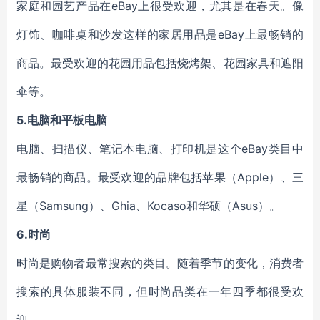
家庭和园艺产品在eBay上很受欢迎，尤其是在春天。像
灯饰、咖啡桌和沙发这样的家居用品是eBay上最畅销的
商品。最受欢迎的花园用品包括烧烤架、花园家具和
遮
阳
伞
等
。
5.
电脑和平板电脑
电脑、扫描仪、笔记本电脑、打印机是
这个
eBay
类目中
最畅销的商品。最受欢迎的品牌包括苹果
（
Apple
）
、三
星
（
Samsung
）
、Ghia、Kocaso和华硕
（
Asus
）
。
6.
时尚
时尚是购物者最常搜索的
类目
。随着季节的变化，
消费者
搜索的具体服装不同，但
时尚品类
在
一年四季都很受欢