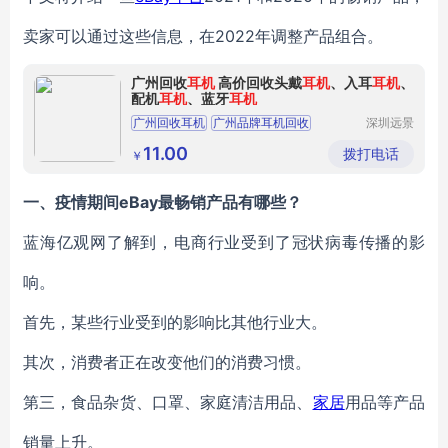
卖家可以通过这些信息，在2022年调整产品组合。
广州回收
耳机
高价回收头戴
耳机
、入耳
耳机
、
配机
耳机
、蓝牙
耳机
广州回收耳机
广州品牌耳机回收
深圳远景
环保科技
高价回收头戴耳机
有限公司
11.00
拨打电话
￥
一、
疫情
期间eBay最畅销
产品有哪些？
蓝海亿观网了解到，
电商行业
受到了冠状病毒传播的影
响。
首先，
某
些行业受到的影响比其他行业大。
其次，消费者正在改变他们的消费习惯。
第三
，
食品杂货、口罩、家庭清洁用品、
家居
用品等产品
销量上升。