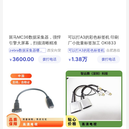
斑马MC36数据采集器，强悍
可以打A3的彩色标签机 印刷
引擎大屏幕，扫描清晰精准
厂小批量标签加工 OKI833
zebra数据采集器哪里买
西安向荣
可以打A3的彩色标签机
合肥惠佰
电子科技
数码科技
大屏幕条码pda哪里有卖
印刷厂小批量标签加工
3600.00
1.38万
拨打电话
有限公司
拨打电话
有限公司
￥
￥
好用的数据采集器批发价格
彩色激光标签机
医用pda多少钱一个
惠佰数科OKI833
上海
盘点pda哪个好用