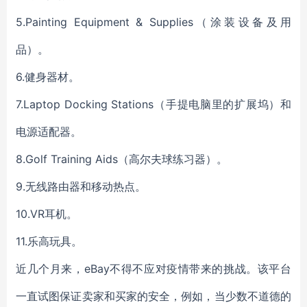
5.
Painting Equipment & Supplies
（
涂装设备及用
品
）。
6.
健身器材
。
7.
Laptop Docking Stations
（
手提电脑里的扩展坞
）
和
电源适配器
。
8.
Golf Training Aids
（
高尔夫
球
练习器
）。
9.
无线路由器和移动热点
。
10.
VR耳机
。
11.
乐高玩具。
近几个月来，eBay不得不应对
疫情带来
的挑战。该平台
一直试图保证卖家和买家的安全，例如，当
少数
不道德的