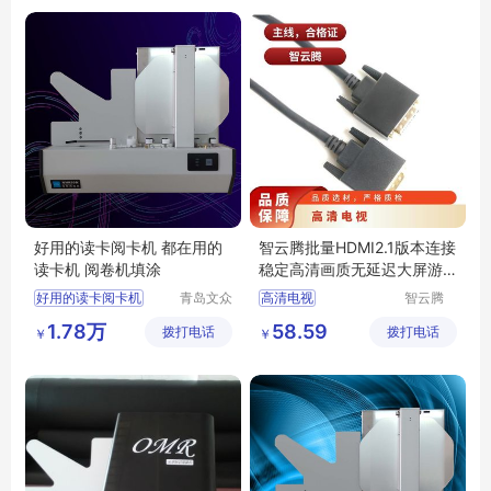
好用的读卡阅卡机 都在用的
智云腾批量HDMI2.1版本连接
读卡机 阅卷机填涂
稳定高清画质无延迟大屏游
戏更过瘾5米
好用的读卡阅卡机
青岛文众
高清电视
智云腾
信息科技
（深圳）
都在用的读卡机
1.78万
58.59
拨打电话
有限公司
拨打电话
科技有限
￥
￥
阅卷机填涂
公司