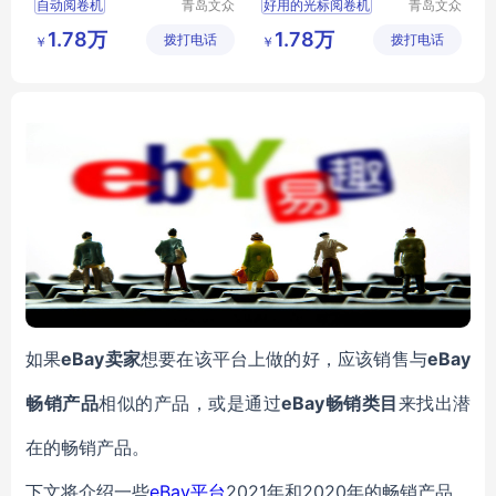
自动阅卷机
青岛文众
好用的光标阅卷机
青岛文众
信息科技
信息科技
高效快速可靠
读卡精确快速
1.78万
1.78万
拨打电话
有限公司
拨打电话
有限公司
￥
￥
学校都在用的读卡机
阅卡机好用吗
如果
eBay卖家
想要在该平台上做的好，应该销售与
eBay
畅销产品
相似的产品，或是通过
eBay畅销类目
来找出潜
在的畅销产品。
下文将介绍一些
eBay平台
2021年和2020年的畅销产品，