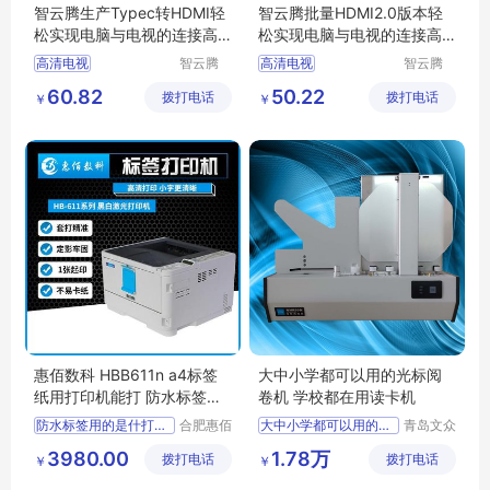
智云腾生产Typec转HDMI轻
智云腾批量HDMI2.0版本轻
松实现电脑与电视的连接高
松实现电脑与电视的连接高
清画质无延迟
速传输稳定耐
高清电视
智云腾
高清电视
智云腾
（深圳）
（深圳）
60.82
50.22
拨打电话
科技有限
拨打电话
科技有限
￥
￥
公司
公司
惠佰数科 HBB611n a4标签
大中小学都可以用的光标阅
纸用打印机能打 防水标签用
卷机 学校都在用读卡机
的是什打印机
防水标签用的是什打印机
合肥惠佰
大中小学都可以用的光标阅卷机
青岛文众
数码科技
信息科技
a4标签纸用打印机能打
学校都在用读卡机
3980.00
1.78万
拨打电话
有限公司
拨打电话
有限公司
￥
￥