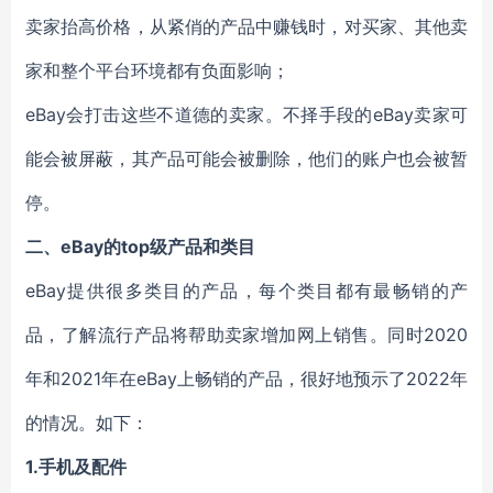
卖家
抬高价格，
从紧俏的
产品中赚钱时
，
对
买家
、
其他卖
家和
整个
平台
环境都有负面影响
；
eBay
会
打击
这些不道德
的
卖家
。不择手段的eBay卖家可
能会被屏蔽
，
其产品可能会被
删除，他们的账户也会被暂
停。
二、eBay
的top
级产品和
类目
eBay提供很多
类目
的产品，每个
类目
都有最畅销的产
品
，
了解流行产品将帮助
卖家
增加网上销售。
同时
2020
年和2021年在eBay上
畅销
的
产品
，很好地预示了2022年
的情况。
如下：
1.
手机及配件