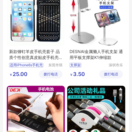
新款铆钉羊皮手机壳套子 品
DESNAI金属懒人手机支架 通
质个性创意真皮贴皮手机壳
用平板支撑架K1伸缩款
定制手机壳套
适用iPhone6s手机壳
东莞市琪
支撑架
深圳市乐
润皮具有
众文化科
羊皮铆钉保护套
25.00
3.50
拨打电话
限公司
拨打电话
技有限公
￥
￥
真皮贴皮手机壳
司
定制手机壳
铆钉手机套定做