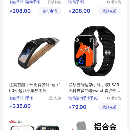
智能手环
运动手环
联硕智能
智能手环
联硕智能
（深圳）
（深圳）
智能健康运动手表
208.00
208.00
拨打电话
有限公司
拨打电话
有限公司
￥
￥
智能健康运动手环
智能定位手表
红素智能手环免费设计logo 1
联硕智能运动手环手表LSA9
00件起订不单独零售
黑科技多功能watch青少年学
生情侣
智能手环
手环
浙江红素
智能运动手环手表
联硕智能
实业有限
（深圳）
智能手表
335.00
79.00
￥
公司
拨打电话
有限公司
￥
智能运动手表
智能手环
运动手环