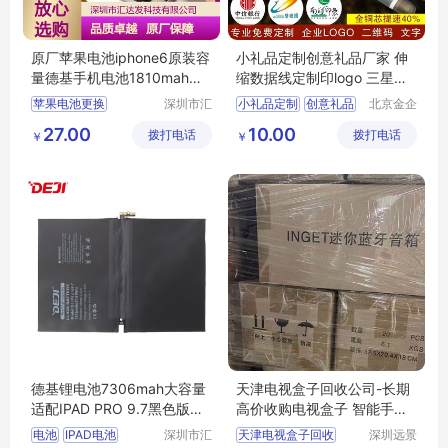
原厂苹果电池iphone6原装容
小礼品定制创意礼品厂家 伸
量德基手机电池1810mah生
缩数据线定制印logo 三星安
产知名品牌
卓苹果二合一通用数据线 小
苹果电池更换
深圳市汇
小礼品定制
创意礼品
北京金企
礼品印logo二维码印字批发
达发科技
定制科技
苹果电池更换价格
数据线定制
27.00
10.00
拨打电话
有限公司
拨打电话
有限公司
￥
￥
真正做手机电池的厂家
二合一通用数据线
手机电池哪个牌子质量好
礼品公司
手机电池排行榜
德基锂电池7306mah大容量
天津电视盒子回收公司-长期
适配IPAD PRO 9.7黑色版环
高价收购电视盒子 智能手环
保快充长续航
录音笔
电池
IPAD电池
深圳市汇
天津电视盒子回收
深圳远景