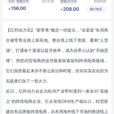
手环
智能手环
浙江红素
智能2G手环
联硕智能
实业有限
（深圳）
急救智能手表
156.00
208.00
￥
公司
拨打电话
有限公司
￥
智能4G手环
运动手环
2G智能手表
【亿邦动力讯】“新零售”概念一经提出，“全渠道”布局再
次被零售业推上新高地。整合线上线下资源、重构“人货
场”、打通各个渠道以提升效率，成为业界公认的“升级思
维”。而把内贸电商的这些最新探索放到跨境电商领域，
它们虽然看起来并不那么前沿和时髦，但却实实在在的为
实践者们加了一把火力。
近日，亿邦动力在走访杭州产业带时遇到一家名叫“圣德
义”的跨境电商企业。它从传统OEM生产做出口，转型搭
建自有品牌做跨境电商，从布局海外线下市场到推进线上