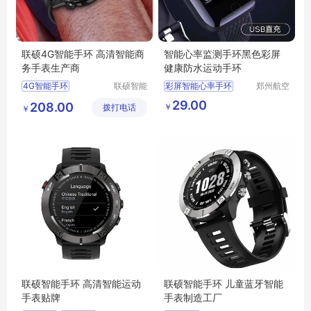
联硕4G智能手环 高清智能商
智能心率监测手环黑色彩屏
务手表生产商
健康防水运动手环
4G智能手环
联硕智能
彩屏智能心率手环
郑州航空
（深圳）
港区芙乐
3G智能手环
29.00
208.00
￥
拨打电话
有限公司
鑫日用百
￥
健康智能运动手表
货店
联硕智能手环 高清智能运动
联硕智能手环 儿童蓝牙智能
手表贴牌
手表制造工厂