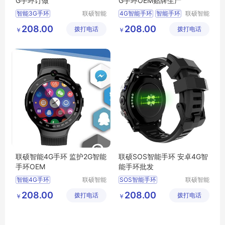
G手环订做
G手环OEM贴牌生产
智能3G手环
联硕智能
4G智能手环
智能手环
联硕智能
（深圳）
（深圳）
蓝牙智能运动手环
智能健康运动手环
208.00
208.00
拨打电话
有限公司
拨打电话
有限公司
￥
￥
蓝牙智能手表
SOS手环
智能4G手环
联硕智能4G手环 监护2G智能
联硕SOS智能手环 安卓4G智
手环OEM
能手环批发
智能4G手环
联硕智能
SOS智能手环
联硕智能
（深圳）
（深圳）
智能2G手环
智能手环
208.00
208.00
拨打电话
有限公司
拨打电话
有限公司
￥
￥
蓝牙智能健康运动手环
智能商务手表