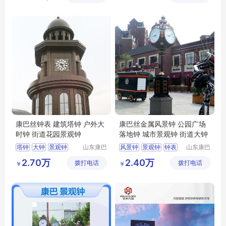
公司
康巴丝钟表 建筑塔钟 户外大
康巴丝金属风景钟 公园广场
时钟 街道花园景观钟
落地钟 城市景观钟 街道大钟
塔钟
大钟
景观钟
山东康巴
风景钟
景观钟
钟表
山东康巴
丝实业有
丝实业有
户外时钟
楼顶塔钟
塔钟
时钟
2.70万
2.40万
拨打电话
限公司
拨打电话
限公司
￥
￥