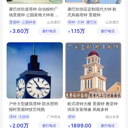
康巴丝街道塔钟 自动校时广
康巴丝供应定制现代大钟 欧
场景观钟 公园装饰大钟表 花
式风格塔钟 景观钟
钟
景观钟
公园钟表
山东康巴
塔钟
大钟
康巴丝
山东康巴
丝实业有
丝实业有
街道景观钟
塔钟
钟表
景观钟
建筑大钟
3.60万
1.15万
拨打电话
限公司
拨打电话
限公司
￥
￥
户外大型建筑塔钟 防水照明
欧式塔钟大楼 景观钟 教堂钟
报时景观钟技艺纯熟
供应安装维修 风格多样
塔钟
大挂钟
广州缔龙
塔钟
烟台未来
钟表有限
晨钟智能
钟楼大钟表
2.00万
1899.00
拨打电话
公司
拨打电话
科技有限
￥
￥
定制钟厂家