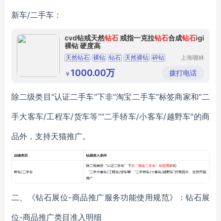
新车/二手车：
cvd钻戒天然
钻石
戒指一克拉
钻石
合成
钻石
igi
裸钻 硬度高
天然钻石
裸钻
钻石
天然裸钻
碎钻
上海嘟林
咨询管理
中心
1000.00万
拨打电话
￥
除二级类目“认证二手车”下非“淘宝二手车”标签商家和“二
手大客车/工程车/货车等”"二手轿车/小客车/越野车"的商
品外，支持天猫推广。
二、《钻石展位-商品推广服务功能使用规范》：钻石展
位-商品推广类目准入明细