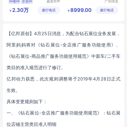
钟楼钟
景观钟
威海华声
广州缔龙
钟表技术
钟表有限
楼顶钟表
楼顶装饰钟
2.30万
8999.00
拨打电话
有限公司
拨打电话
公司
￥
￥
塔钟更换
【亿邦原创】4月25日消息，为配合钻石展位业务发展，
阿里妈妈将对《钻石展位-全店推广服务功能使用》、
《钻石展位-商品推广服务功能使用规范》中新车/二手车
类目的准入规范进行了修订。
亿邦动力获悉，此次规则调整将于2019年4月28日正式
生效。
具体变更规则如下：
一、《钻石展位-全店推广服务功能使用规范》：钻石展
位店铺主营类目准入明细