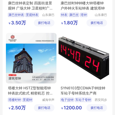
康巴丝钟表定制 四面街道景
康巴丝时钟钟楼大钟塔楼钟
观钟 广场大钟 卫星校时广告
户外钟火车站钟表 建筑塔钟
创意立钟
康巴丝钟表
景观钟表
山东康巴
钟表
康巴丝
塔钟
山东康巴
丝实业有
丝实业有
塔钟
景观钟
户外大钟
大钟
时钟
3.50万
1.80万
拨打电话
限公司
拨打电话
限公司
￥
￥
塔楼大钟 HSTZ型智能塔钟
SYN6103型CDMA子钟挂钟
钟表款式欧式 精密机芯 控制
车站子母钟系统生产商
器抗干扰能力强
塔楼时钟
景观钟
威海华声
电子挂钟
车站子母钟
西安同步
钟表技术
电子科技
钟楼大钟
楼顶装饰钟
医院子母钟系统
2.50万
1200.00
拨打电话
有限公司
拨打电话
有限公司
￥
￥
塔楼报时钟
子母钟厂家
CDMA子钟