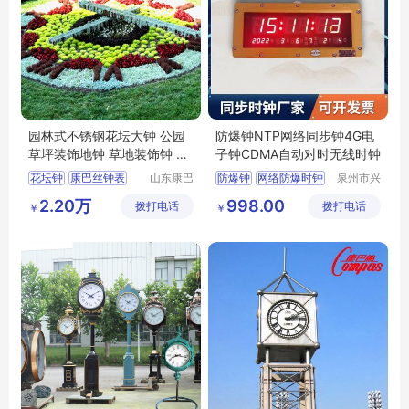
园林式不锈钢花坛大钟 公园
防爆钟NTP网络同步钟4G电
草坪装饰地钟 草地装饰钟 大
子钟CDMA自动对时无线时钟
型花钟
花坛钟
康巴丝钟表
山东康巴
防爆钟
网络防爆时钟
泉州市兴
丝实业有
安培电子
景观钟
花钟
4G钟防腐电子钟
2.20万
998.00
拨打电话
限公司
拨打电话
科技有限
￥
￥
康巴丝大钟
公司