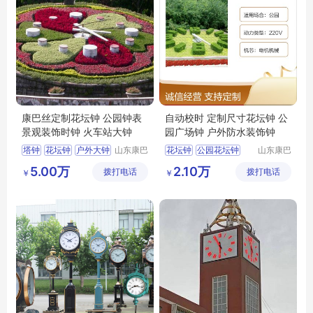
康巴丝定制花坛钟 公园钟表
自动校时 定制尺寸花坛钟 公
景观装饰时钟 火车站大钟
园广场钟 户外防水装饰钟
塔钟
花坛钟
户外大钟
山东康巴
花坛钟
公园花坛钟
山东康巴
丝实业有
丝实业有
景观钟
花钟
景区花坛钟
5.00万
2.10万
拨打电话
限公司
拨打电话
限公司
￥
￥
小区花坛钟
装饰钟