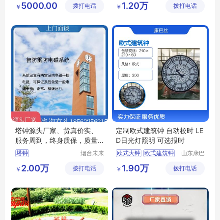
5000.00
1.20万
拨打电话
公司
拨打电话
限公司
￥
￥
高楼墙上大钟
电波钟
定制钟表
塔钟源头厂家、货真价实、
定制欧式建筑钟 自动校时 LE
服务周到，终身质保，质量
D日光灯照明 可选报时
保证
塔钟
烟台未来
欧式大钟
欧式建筑钟
山东康巴
晨钟智能
丝实业有
罗马盘面钟
欧式钟表
2.00万
1.90万
拨打电话
科技有限
拨打电话
限公司
￥
￥
欧式建筑大钟
公司