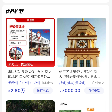
优品推荐
康巴丝定制款2-3m夜间照明
多年老店塔钟，货到付款，
景观钟 自动校时防水户外柱
大型钟表制作基地，景观
式钟
钟，认准缔龙
景观钟
立柱钟
柱式钟
山东康巴
塔钟
钟表
景观钟
广州缔龙
丝实业有
钟表有限
街道景观钟
花坛钟
高端塔钟
2.80万
7000.00
拨打电话
限公司
拨打电话
公司
￥
￥
公园景观钟