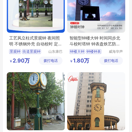
工艺风立柱式景观钟 夜间照
智能型钟楼大钟 时间同步北
明 不锈钢外壳 自动校时 定制
斗校时塔钟 钟表盘铁艺防腐
样式
处理 HS-TZ型
景观钟
街道景观钟
山东康巴
钟楼大钟
钟楼钟表
威海华声
丝实业有
钟表技术
户外景观钟
钟楼钟
钟塔钟表
2.90万
1.80万
拨打电话
限公司
拨打电话
有限公司
￥
￥
公园景观钟
景观钟表