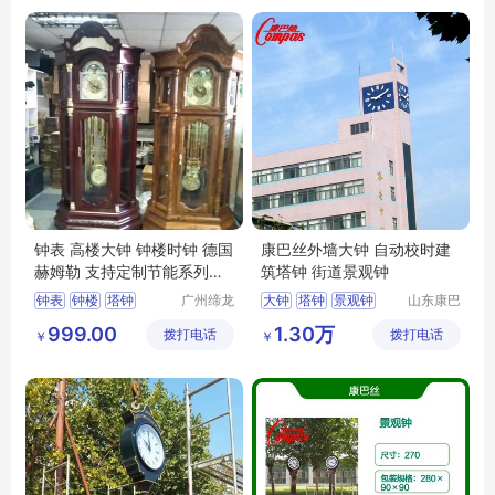
钟表 高楼大钟 钟楼时钟 德国
康巴丝外墙大钟 自动校时建
赫姆勒 支持定制节能系列以
筑塔钟 街道景观钟
信为本
钟表
钟楼
塔钟
广州缔龙
大钟
塔钟
景观钟
山东康巴
钟表有限
丝实业有
康巴丝塔钟
建筑大钟
999.00
1.30万
拨打电话
公司
拨打电话
限公司
￥
￥