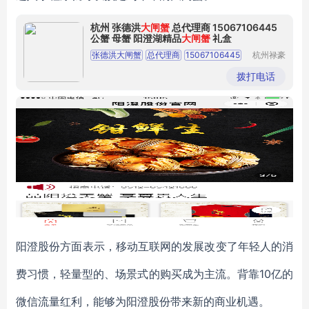
杭州 张德洪
大闸蟹
总代理商 15067106445
公蟹 母蟹 阳澄湖精品
大闸蟹
礼盒
张德洪大闸蟹
总代理商
15067106445
杭州禄豪
科技有限
公司
拨打电话
阳澄股份方面表示，移动互联网的发展改变了年轻人的消
费习惯，轻量型的、场景式的购买成为主流。背靠10亿的
微信流量红利，能够为阳澄股份带来新的商业机遇。