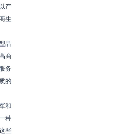
以产
商生
型品
高商
服务
质的
军和
一种
这些