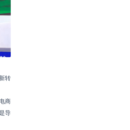
新转
电商
是导