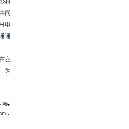
乡村
共同
村电
通通
在座
，为
本网站
om，