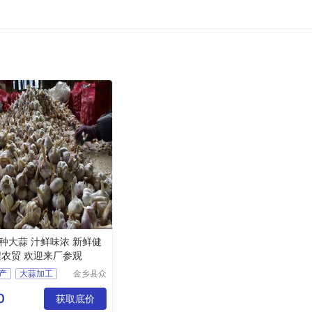
种大蒜 汁鲜味浓 新鲜健
程农贸 欢迎来厂参观
产
大蒜加工
金乡县众
程农贸有
制
大蒜批发
限公司
0
应
获取底价