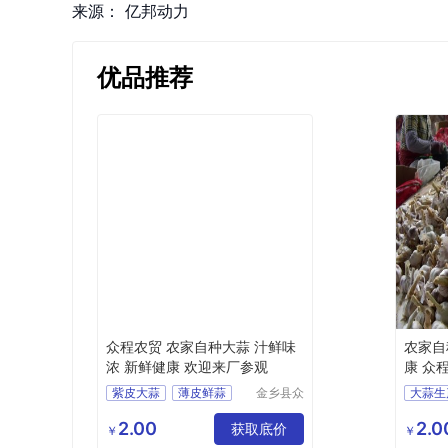
来源：
亿邦动力
优品推荐
众程农贸 农家自种大蒜 汁鲜味
农家自
浓 新鲜健康 欢迎来厂参观
康 众
紫皮大蒜
薄皮鲜蒜
金乡县众
大蒜生
程农贸有
大蒜厂家
有机大蒜
大蒜定
限公司
2.00
2.0
白皮大蒜
获取底价
大蒜供
￥
￥