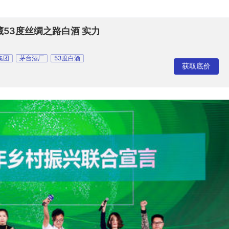
藏53度丝绸之路白酒 实力
集团
茅台酒厂
53度白酒
获取底价