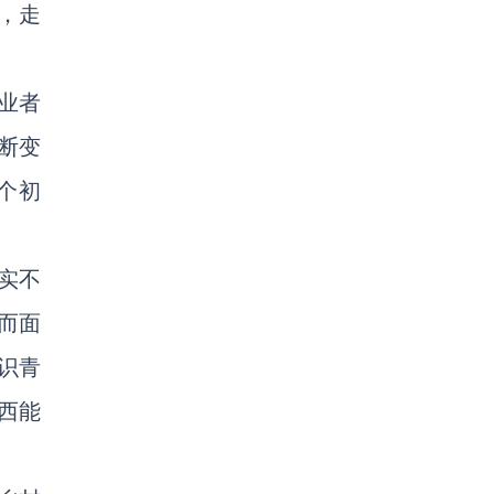
，走
业者
断变
个初
实不
而面
识青
西能