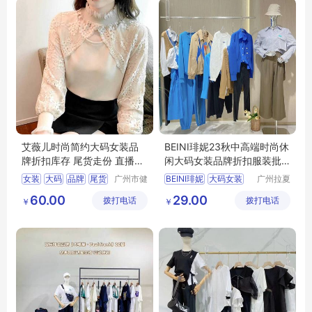
艾薇儿时尚简约大码女装品
BEINI琲妮23秋中高端时尚休
牌折扣库存 尾货走份 直播拿
闲大码女装品牌折扣服装批
货服装市场
发直播实体
女装
大码
品牌
尾货
广州市健
BEINI琲妮
大码女装
广州拉夏
凡服饰有
贝尼服饰
直播
品牌折扣
直播实体
60.00
29.00
拨打电话
限公司
拨打电话
商行
￥
￥
服装批发