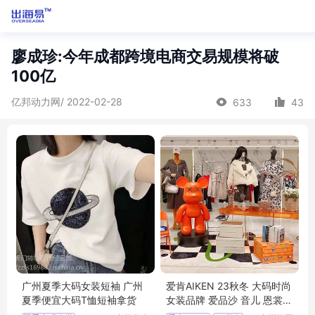
廖成珍:今年成都跨境电商交易规模将破
100亿
亿邦动力网/ 2022-02-28
633
43
广州夏季大码女装短袖 广州
爱肯AIKEN 23秋冬 大码时尚
夏季便宜大码T恤短袖拿货
女装品牌 爱品沙 音儿 恩裳
珂尼莎曼 批发