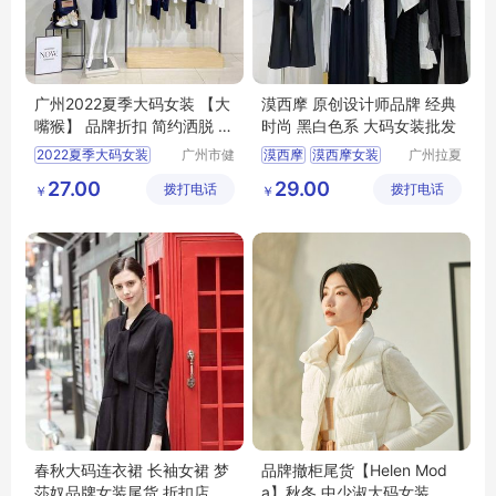
广州2022夏季大码女装 【大
漠西摩 原创设计师品牌 经典
嘴猴】 品牌折扣 简约洒脱 年
时尚 黑白色系 大码女装批发
轻可爱
2022夏季大码女装
广州市健
漠西摩
漠西摩女装
广州拉夏
凡服饰有
贝尼服饰
品牌折扣
简约洒脱
原创设计师品牌
27.00
29.00
拨打电话
限公司
拨打电话
商行
￥
￥
大码女装批发
春秋大码连衣裙 长袖女裙 梦
品牌撤柜尾货【Helen Mod
莎奴品牌女装尾货 折扣店跑
a】秋冬 中少淑大码女装