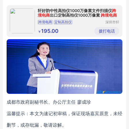
轩好韵中性高拍仪1000万像素文件扫描仪
跨
境电商
出口定制高拍仪1000万像素
跨境电商
跨境电商
定制高拍仪
深圳市轩
好韵电子
有限公司
195.00
拨打电话
￥
成都市政府副秘书长、办公厅主任 廖成珍
温馨提示：本文为速记初审稿，保证现场嘉宾原意，未经
删节，或存纰漏，敬请谅解。