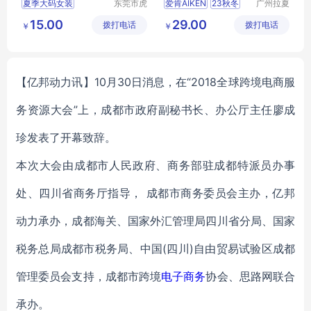
夏季大码女装
东莞市虎
爱肯AIKEN
23秋冬
广州拉夏
门转转服
贝尼服饰
夏季大码服装
大码时尚女装品牌
15.00
29.00
拨打电话
饰经营部
拨打电话
商行
￥
￥
夏季大码韩版女装
爱品沙
恩裳
【亿邦动力讯】10月30日消息，在“2018全球跨境电商服
务资源大会”上，
成都市政府副秘书长、办公厅主任廖成
珍
发表了开幕致辞。
本次大会由成都市人民政府、商务部驻成都特派员办事
处、四川省商务厅指导， 成都市商务委员会主办，亿邦
动力承办，成都海关、国家外汇管理局四川省分局、国家
税务总局成都市税务局、中国(四川)自由贸易试验区成都
管理委员会支持，成都市跨境
电子商务
协会、思路网联合
承办。