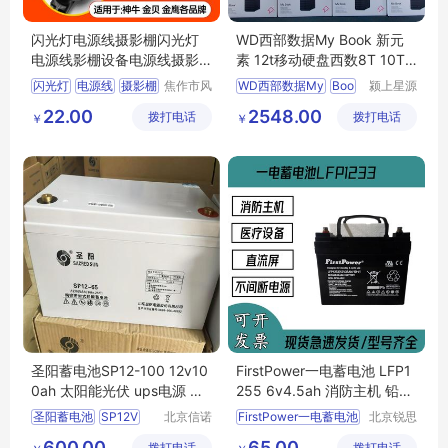
闪光灯电源线摄影棚闪光灯
WD西部数据My Book 新元
电源线影棚设备电源线摄影
素 12t移动硬盘西数8T 10T
器材摄影
NAS氦气
闪光灯
电源线
摄影棚
焦作市风
WD西部数据My
Boo
颍上星源
清扬贸易
科技发展
22.00
2548.00
拨打电话
有限公司
拨打电话
有限公司
￥
￥
圣阳蓄电池SP12-100 12v10
FirstPower一电蓄电池 LFP1
0ah 太阳能光伏 ups电源 正
255 6v4.5ah 消防主机 铅酸
品
免维护 原装正品
圣阳蓄电池
SP12V
北京信诺
FirstPower一电蓄电池
北京锐思
盛源科技
特电源科
100
12v100ah
LFP1255
6v4
5ah
600.00
65.00