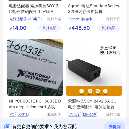
电源适配器 索源科技SOY 3
Agrade睿达StandardSeries
C电子 数码配件 12V1.5A
32GB闪存卡扩音机
电源适配器
3C电子
深圳市索
agrade
闪存卡
深圳市联
源科技有
乐实业有
数码配件
12V1
5A
扩音机
14.00
448.50
拨打电话
限公司
拨打电话
限公司
￥
￥
NI PCI-6031E PCI-6033E D
索源科技SOY 24V2.5A 3C
ata acquisition card 多功能
电子 数码配件 电源适配器
数据采集卡
PCI
6031E
北京四季
3C电子
数码配件
深圳市索
畅想科技
源科技有
6033E采集卡
电源适配器
1.76万
38.20
拨打电话
有限公司
拨打电话
限公司
￥
￥
NI多功能数据采集卡
有更多更细的要求？我为您匹配
去提问