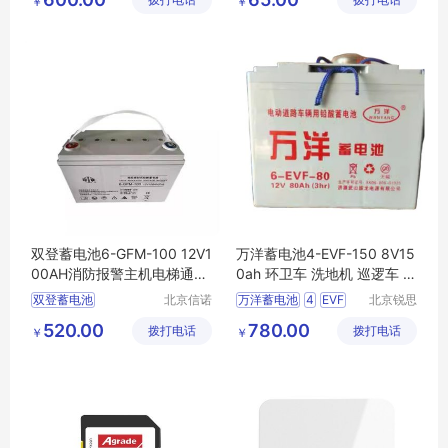
拨打电话
有限公司
拨打电话
技有限公
￥
￥
太阳能光伏
消防主机
铅酸免维护
司
双登蓄电池6-GFM-100 12V1
万洋蓄电池4-EVF-150 8V15
00AH消防报警主机电梯通讯
0ah 环卫车 洗地机 巡逻车 叉
应急UPS电源
车 观光车 三轮车
双登蓄电池
北京信诺
万洋蓄电池
4
EVF
北京锐思
盛源科技
特电源科
双登铅酸蓄电池
1508V150ah
环卫车
520.00
780.00
拨打电话
有限公司
拨打电话
技有限公
￥
￥
双登电池6
GFM
100
司
双登6
12V100AH