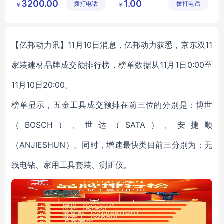
3200.00
1.00
拨打电话
技有限公
拨打电话
限公司
￥
￥
RFID盘点机
司
超高频手持终端
超高频手持盘点机
【亿邦动力讯】11月10日消息，亿邦动力获悉，京东双11
家装建材品牌成交额排行榜，榜单数据从11月1日0:00至
11月10日20:00。
榜单显示，五金工具成交额排在前三位的分别是：博世
（BOSCH）、世达（SATA）、安捷顺
（ANJIESHUN）。同时，增速最快类目前三分别为：无
线电钻、家用工具套装、测距仪。