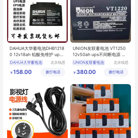
DAHUA大华蓄电池DHB1218
UNION友联蓄电池 VT1250
0 12v18ah 铅酸免维护 ups
12v50ah ups不间断电源 消
不间断电源 正品
防主机 医疗设备
DAHUA大华蓄电池
北京锐思
UNION友联蓄电池
北京锐思
特电源科
特电源科
DHB12180
12v18ah
VT1250
12v50ah
158.00
380.00
拨打电话
技有限公
拨打电话
技有限公
￥
￥
铅酸免维护
ups不间断电源
司
司
ups不间断电源
医疗设备