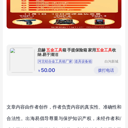
启赫
五金工具
箱 手提保险箱 家用
五金工具
收
纳 易于清洁
河北铝合金工具箱厂家
道具设备箱
白沟新城
启赫箱包
铝合金手提箱
厂
50.00
拨打电话
￥
文章内容由作者创作，作者负责内容的真实性、准确性和
合法性。出海易倡导尊重与保护知识产权，未经作者和/