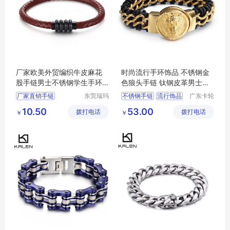
厂家欧美外贸编织牛皮麻花
时尚流行手环饰品 不锈钢金
股手链男士不锈钢学生手环
色狼头手链 钛钢皮革男士皮
饰品批发
手链批发
厂家直销手链
东莞瑞玛
不锈钢手链
流行饰品
广东卡轮
斯五金饰
饰品有限
不锈钢饰品批发
手环饰品
男士皮手链
10.50
53.00
拨打电话
品有限公
拨打电话
公司
￥
￥
牛皮手链
流行手环饰品
司
手链男士批发