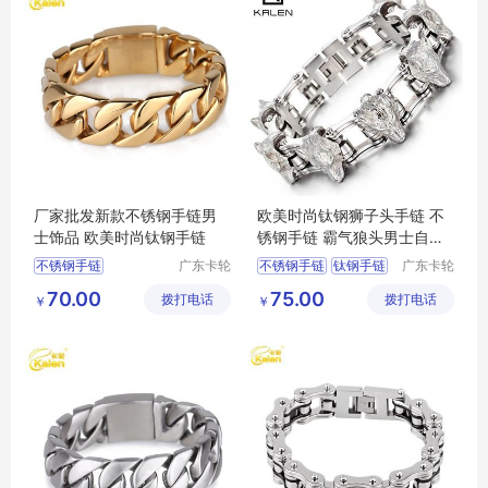
厂家批发新款不锈钢手链男
欧美时尚钛钢狮子头手链 不
士饰品 欧美时尚钛钢手链
锈钢手链 霸气狼头男士自行
车链条
不锈钢手链
广东卡轮
不锈钢手链
钛钢手链
广东卡轮
饰品有限
饰品有限
新款不锈钢手链
狮子头手链
70.00
75.00
拨打电话
公司
拨打电话
公司
￥
￥
时尚手链
男士饰品
钛钢狮子头手链
新款手链