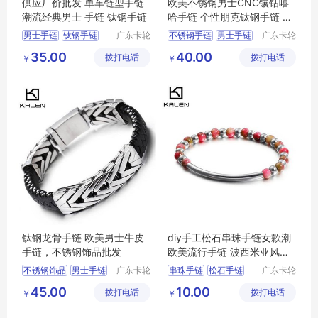
供应厂价批发 单车链型手链
欧美不锈钢男士CNC镶钻嘻
潮流经典男士 手链 钛钢手链
哈手链 个性朋克钛钢手链 外
贸货源 代发
男士手链
钛钢手链
广东卡轮
不锈钢手链
男士手链
广东卡轮
饰品有限
饰品有限
经典男士手链
钛钢手链
朋克手链
35.00
40.00
拨打电话
公司
拨打电话
公司
￥
￥
潮流手链
经典手链
镶钻手链
钛钢龙骨手链 欧美男士牛皮
diy手工松石串珠手链女款潮
手链，不锈钢饰品批发
欧美流行手链 波西米亚风饰
品批发
不锈钢饰品
男士手链
广东卡轮
串珠手链
松石手链
广东卡轮
饰品有限
饰品有限
男士牛皮手链
松石串珠手链
45.00
10.00
拨打电话
公司
拨打电话
公司
￥
￥
牛皮手链
龙骨手链
流行手链
diy串珠手链