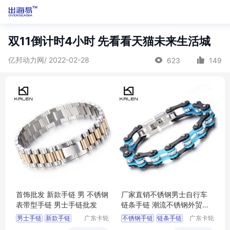
双11倒计时4小时 先看看天猫未来生活城
亿邦动力网/ 2022-02-28
623
149
首饰批发 新款手链 男 不锈钢
厂家直销不锈钢男士自行车
表带型手链 男士手链批发
链条手链 潮流不锈钢外贸款
式手链批发
男士手链
新款手链
广东卡轮
不锈钢手链
链条手链
广东卡轮
饰品有限
饰品有限
表带手链
表带型手链
款式手链