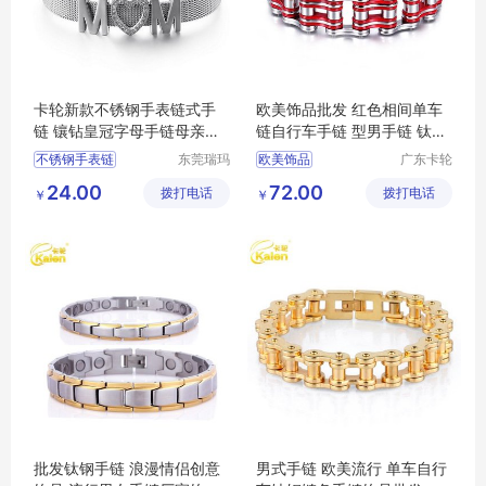
卡轮新款不锈钢手表链式手
欧美饰品批发 红色相间单车
链 镶钻皇冠字母手链母亲节
链自行车手链 型男手链 钛钢
礼物批发
男士手链
不锈钢手表链
东莞瑞玛
欧美饰品
广东卡轮
斯五金饰
饰品有限
手表链式手链
钛钢男士手链
24.00
72.00
拨打电话
品有限公
拨打电话
公司
￥
￥
字母手链
男士手链
钛钢手链
司
手链母亲节礼物
自行车手链
母亲节礼物批发
批发钛钢手链 浪漫情侣创意
男式手链 欧美流行 单车自行