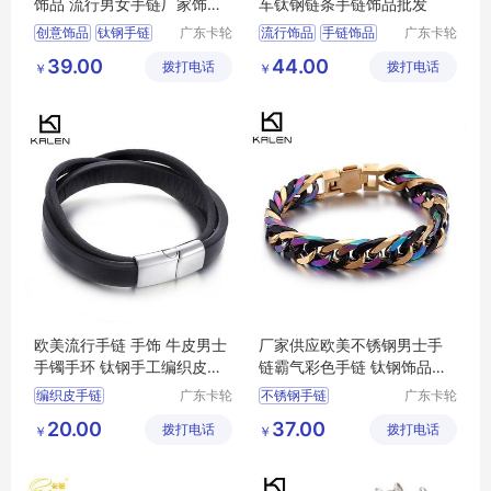
饰品 流行男女手链厂家饰品
车钛钢链条手链饰品批发
批发
创意饰品
钛钢手链
广东卡轮
流行饰品
手链饰品
广东卡轮
饰品有限
饰品有限
流行手链
男女手链
流行手链饰品
39.00
44.00
拨打电话
公司
拨打电话
公司
￥
￥
流行男女手链
链条手链饰品
男式手链
欧美流行手链 手饰 牛皮男士
厂家供应欧美不锈钢男士手
手镯手环 钛钢手工编织皮手
链霸气彩色手链 钛钢饰品批
链
发
编织皮手链
广东卡轮
不锈钢手链
广东卡轮
饰品有限
饰品有限
钛钢皮手链
男士手镯
不锈钢男士手链
20.00
37.00
拨打电话
公司
拨打电话
公司
￥
￥
流行手链
牛皮手镯
钛钢饰品
男士手链
彩色手链