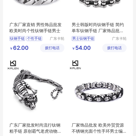
广东厂家直销 男性饰品批发
男士韩版时尚钛钢手链 简约
欧美时尚个性钛钢手链男士
单车钛钢手链 厂家饰品批发
代销
钛钢手链
个性手链
广东卡轮
男士钛钢手链
广东卡轮
饰品有限
饰品有限
批发手链
时尚手链
男士手链
62.00
54.00
拨打电话
公司
拨打电话
公司
￥
￥
批发钛钢手链
钛钢手链
个性钛钢手链
时尚钛钢手链
广东厂家批发时尚流行钛钢
厂家饰品批发 欧美外贸货源
粗手链 原创霸气老虎动物钛
不锈钢光面个性手环男士编