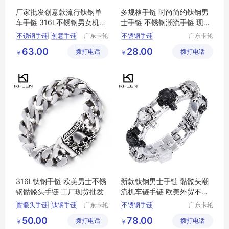
厂家批发创意款流行钛钢单
多规格手链 时尚简约钛钢男
车手链 316L不锈钢男女机车
士手链 不锈钢潮流手链 现货
手链
批发
不锈钢手链
创意手链
广东卡轮
不锈钢手链
广东卡轮
饰品有限
饰品有限
批发手链
流行手链
钛钢男士手链
63.00
28.00
拨打电话
公司
拨打电话
公司
￥
￥
单车手链
男士手链
钛钢手链
不锈钢潮流手链
316L钛钢手链 欧美男士不锈
新款钛钢男士手链 骷髅头潮
钢骷髅头手链 工厂现货批发
流机车链手链 欧美外贸不锈
钢手链批发
骷髅头手链
钛钢手链
广东卡轮
不锈钢手链
广东卡轮
饰品有限
饰品有限
316l钛钢手链
钛钢男士手链
50.00
78.00
拨打电话
公司
拨打电话
公司
￥
￥
316l手链
男士手链
钛钢手链