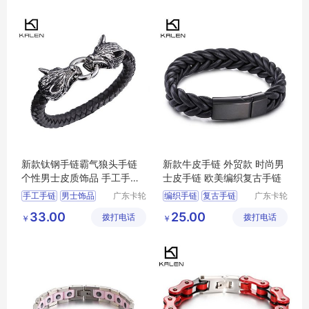
外贸手链
新款钛钢手链霸气狼头手链
新款牛皮手链 外贸款 时尚男
个性男士皮质饰品 手工手链
士皮手链 欧美编织复古手链
厂家批发
手工手链
男士饰品
广东卡轮
编织手链
复古手链
广东卡轮
饰品有限
饰品有限
新款手链
钛钢手链
新款牛皮手链
33.00
25.00
拨打电话
公司
拨打电话
公司
￥
￥
新款钛钢手链
新款手链
牛皮手链