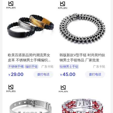
欧美百搭新品简约潮流男女
韩版新款V型手链 时尚简约钛
皮革 不锈钢男士手镯编织牛
钢男士手链饰品 厂家批发
皮手链手环
不锈钢手镯
编织手链
广东卡轮
钛钢男士手链
广东卡轮
饰品有限
饰品有限
编织牛皮手链
男士手链
新款手链
29.00
45.00
拨打电话
公司
拨打电话
公司
￥
￥
不锈钢男士手镯
钛钢手链
韩版手链
牛皮手链