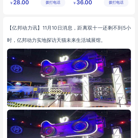
28.00
36.00
拨打电话
公司
拨打电话
公司
￥
￥
型手链
【亿邦动力讯】11月10日消息，距离双十一还剩不到5小
时，亿邦动力实地探访天猫未来生活城展馆。