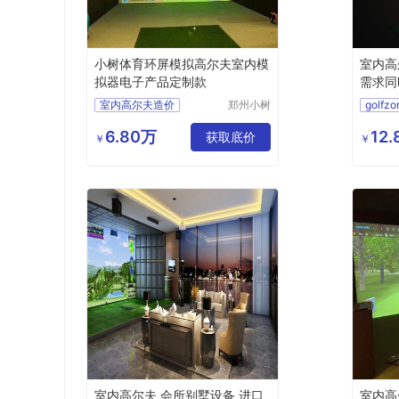
小树体育环屏模拟高尔夫室内模
室内高
拟器电子产品定制款
需求同
室内高尔夫造价
郑州小树
体育科技
高尔夫室内训练场
有限公司
6.80万
12
高尔夫室内模拟器品牌
获取底价
高尔夫
￥
￥
高尔夫室内高尔夫
单屏模
室内高尔夫赚钱吗
室内高
室内高尔夫 会所别墅设备 进口
室内高