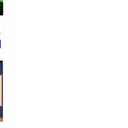
设
树
技
司