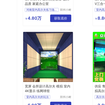
品质 家庭办公室
V三合
河南室内高尔夫练习场图
郑州小树
室内高
体育科技
室内高尔夫系统价格
室内高
有限公司
4.80万
8.
室内高尔夫价位
获取底价
室内高
￥
￥
单屏高尔夫
室内高
高尔夫模拟器室内高尔夫
室内高
宽屏 会所设计高尔夫 模拟 室内
供应 
4K显示 练网球馆
拟高尔
室内高尔夫的玩法
郑州小树
高尔夫
体育科技
模拟高尔夫室内高尔夫
高尔夫
有限公司