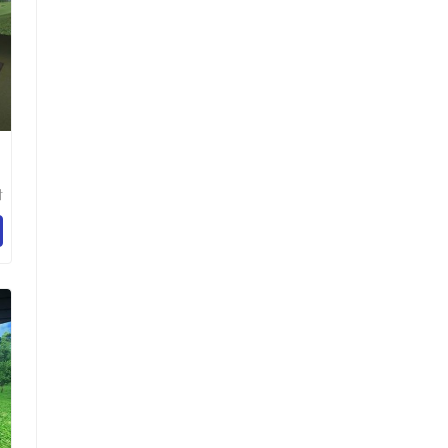
树
技
司