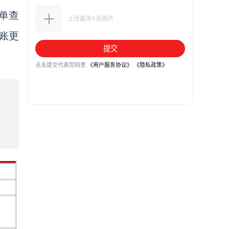
单查
账更