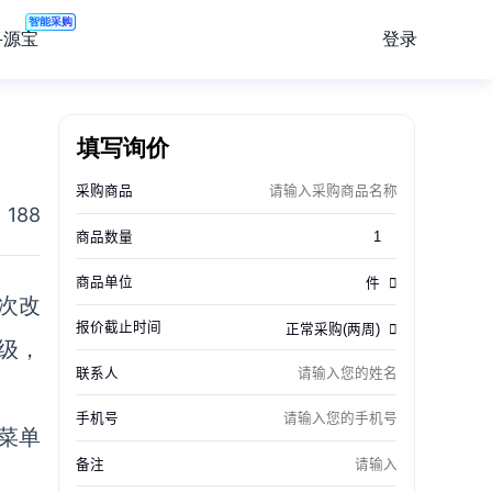
智能采购
登录
寻源宝
填写询价
188
次改
级，
菜单