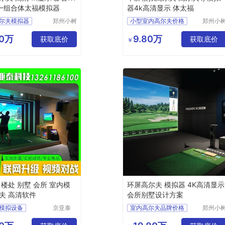
一组合体太福模拟器
器4k高清显示 体太福
尔夫模拟器
郑州小树
小型室内高尔夫价格
郑州小
体育科技
体育科
尔夫尺寸要求
室内高尔夫系统价格
有限公司
有限公
80万
9.80万
尔夫场地
获取底价
室内高尔夫的价钱
获取底价
￥
尔夫投资
室内高尔夫练习场价格
尔夫
高尔夫室内高尔夫
售楼处 别墅 会所 室内模
环屏高尔夫 模拟器 4K高清显示
夫 高清软件
会所别墅设计方案
模拟设备
京亚泰
室内高尔夫品牌价格
郑州小
(北京)科
体育科
模拟
室内高尔夫练习场地
技有限公
有限公