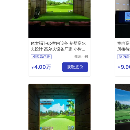
体太福T-up室内设备 别墅高尔
室内高
夫设计 高尔夫设备厂家 小树体
所接待迷
育科技
指导
模拟高尔夫
郑州小树
室内高
体育科技
室内高尔夫
室内高
有限公司
4.00万
9.
会会所高尔夫设计
获取底价
￥
￥
室内高尔夫设计
室内高
别墅高尔夫方案
高尔夫