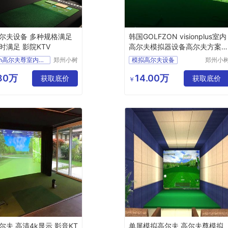
尔夫设备 多种规格满足
韩国GOLFZON visionplus室内
时满足 影院KTV
高尔夫模拟器设备高尔夫方案
计
golfzon高尔夫尊室内高尔夫姿势
郑州小树
模拟高尔夫设备
郑州小
体育科技
体育科
体太福室内高尔夫怎么样
高尔夫室内设计
有限公司
有限公
.80万
14.00万
室内厂家
获取底价
别墅高尔夫设计
获取底价
￥
拟高尔夫
高尔夫影音设计
尔夫模拟器公司
高尔夫厂家
尔夫 高清4k显示 影音KT
单屏模拟高尔夫 高尔夫尊模拟