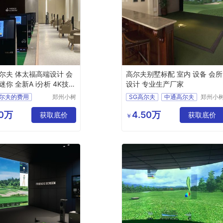
尔夫 体太福高端设计 会
高尔夫别墅标配 室内 设备 会所
你 全新A i分析 4K技术
设计 专业生产厂家
尔夫的费用
郑州小树
SG高尔夫
中通高尔夫
郑州小
体育科技
体育科
尔夫系统价格
如歌高尔夫
有限公司
有限公
90万
4.50万
获取底价
高尔夫高尔夫模拟器室内
衡泰信高尔夫
获取底价
￥
尔夫价格表
体态福高尔夫
室内模拟器