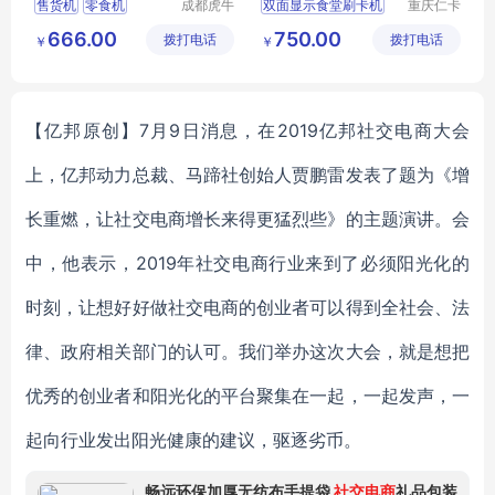
售货机
零食机
成都虎牛
双面显示食堂刷卡机
重庆仁卡
提供机器，安装机器，以及
商贸有限
科技有限
成人用品机
RON
T800
666.00
750.00
拨打电话
公司
拨打电话
公司
补货和售后等服务，按利润
￥
￥
支持先补贴的扣费方式
分成。有场地合作的朋友可
以来咨询
【亿邦原创】7月9日消息，在2019亿邦社交电商大会
上，亿邦动力总裁、马蹄社创始人贾鹏雷发表了题为《增
长重燃，让社交电商增长来得更猛烈些》的主题演讲。会
中，他表示，2019年社交电商行业来到了必须阳光化的
时刻，让想好好做社交电商的创业者可以得到全社会、法
律、政府相关部门的认可。我们举办这次大会，就是想把
优秀的创业者和阳光化的平台聚集在一起，一起发声，一
起向行业发出阳光健康的建议，驱逐劣币。
畅远环保加厚无纺布手提袋
社交电商
礼品包装