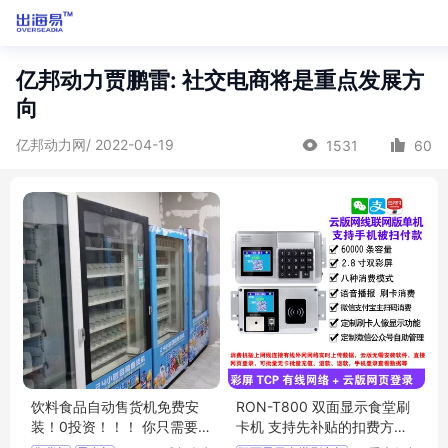
亿邦动力贾鹏雷: 社交电商将是重点发展方
向
亿邦动力网/ 2022-04-19
1531
60
饮料食品自动售货机免费安
RON-T800 双面显示食堂刷
装！0投资！！！ 你只需要提
卡机 支持先补贴的扣费方式
供一平米场地即可，我负责
数据本机查询