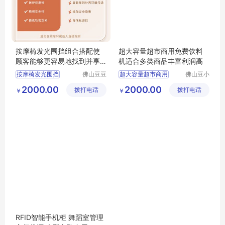
按摩椅发光围挡组合搭配使
超大容量超市商用免费饮料
顾客能够更容易地找到并享
机适合多类商品丰富利润高
受按摩服务
按摩椅发光围挡
佛山豆豆
超大容量超市商用
佛山豆小
云智能设
柜自动售
组合搭配使顾客能够更容易地
免费饮料机适合多类商品
2000.00
2000.00
拨打电话
备有限公
拨打电话
货机有限
￥
￥
找到并享受按摩服务
丰富利润高
司
公司
RFID智能手机柜 舞蹈室管理