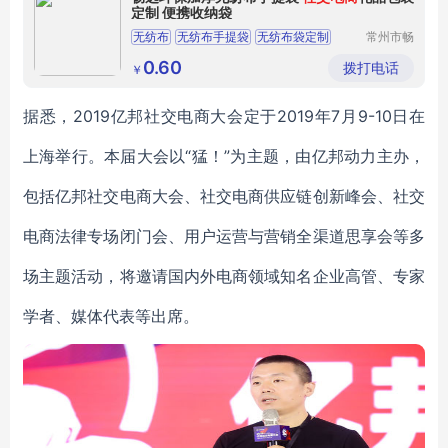
定制 便携收纳袋
无纺布
无纺布手提袋
无纺布袋定制
常州市畅
远无纺布
无纺布袋
哈尔滨无纺布袋
制品有限
0.60
拨打电话
￥
公司
据悉，2019亿邦社交电商大会定于2019年7月9-10日在
上海举行。本届大会以“猛！”为主题，由亿邦动力主办，
包括亿邦社交电商大会、社交电商供应链创新峰会、社交
电商法律专场闭门会、用户运营与营销全渠道思享会等多
场主题活动，将邀请国内外电商领域知名企业高管、专家
学者、媒体代表等出席。