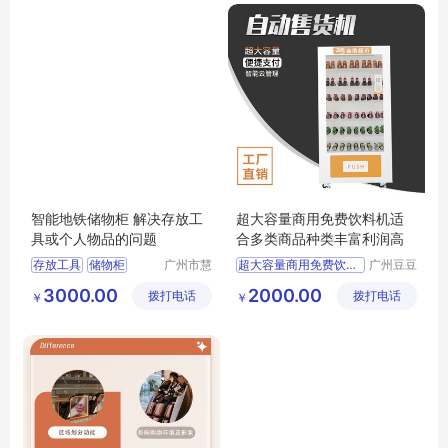
智能地铁储物柜 解决存放工
超大容量商用免费饮料机适
具或个人物品的问题
合多类商品种类丰富利润高
存放工具
储物柜
广州市慧
超大容量商用免费饮料机
广州豆豆
澜信息科
云科技有
个人物品
适合多类商品
3000.00
2000.00
拨打电话
技有限公
拨打电话
限公司
￥
￥
种类丰富利润高
司