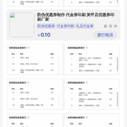
防伪优惠券制作 代金券印刷 美甲店优惠券印
刷厂家
防伪优惠券
代金券印刷
礼品代金券
鑫瑞格
（固安）
科技有限
0.10
拨打电话
￥
公司