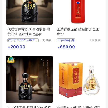
代理古井贡酒G6白酒零售 现
王茅祥泰促销 整箱报价 全国
货经销 整箱批量优惠价
发货
古井贡酒G6白酒零售价格优惠上海经销商
上海晟桀
王茅祥泰促销
上海晟桀
实业有限
实业有限
供应
食品生鲜
酒类
整箱报价
全国发货
200.00
689.00
￥
￥
公司
公司
白酒
供应
食品生鲜
酒类
白酒
古井G6零售 整箱批发价 价格
小糊涂仙经销 精 品报价 招商