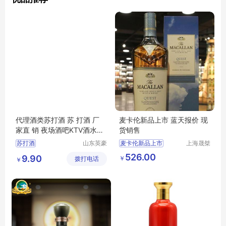
代理酒类苏打酒 苏 打酒 厂
麦卡伦新品上市 蓝天报价 现
家直 销 夜场酒吧KTV酒水价
货销售
格优惠
苏打酒
山东英豪
麦卡伦新品上市
上海晟桀
啤酒有限
实业有限
蓝天报价
现货销售
526.00
9.90
￥
拨打电话
公司
公司
￥
供应
食品生鲜
酒类
洋酒