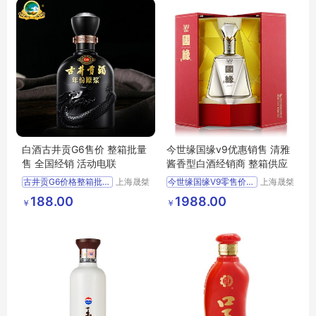
白酒古井贡G6售价 整箱批量
今世缘国缘v9优惠销售 清雅
售 全国经销 活动电联
酱香型白酒经销商 整箱供应
古井贡G6价格整箱批发上海经销商
上海晟桀
今世缘国缘V9零售价格优惠上海供应
上海晟桀
实业有限
实业有限
供应
食品生鲜
酒类
供应
食品生鲜
酒类
188.00
1988.00
￥
￥
公司
公司
白酒
白酒