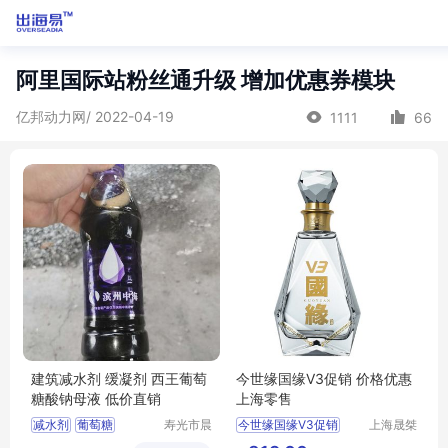
阿里国际站粉丝通升级 增加优惠券模块
亿邦动力网/ 2022-04-19
1111
66
建筑减水剂 缓凝剂 西王葡萄
今世缘国缘V3促销 价格优惠
糖酸钠母液 低价直销
上海零售
减水剂
葡萄糖
寿光市晨
今世缘国缘V3促销
上海晟桀
隆化工有
实业有限
价格优惠
上海零售