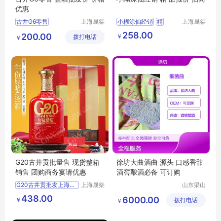
优惠
古井G6零售
上海晟桀
小糊涂仙经销
精
上海晟桀
实业有限
实业有限
整箱批发价
价格优惠
品报价
招商
供应
258.00
200.00
￥
拨打电话
公司
公司
￥
食品生鲜
酒类
白酒
G20古井贡批量售 现货整箱
徐坊大曲酒曲 源头 口感香甜
销售 团购商务宴请优惠
酒窖酿酒必备 可订购
G20古井贡批发上海整箱销售团购价
上海晟桀
山东梁山
实业有限
徐坊大曲
供应
食品生鲜
酒类
438.00
6000.00
￥
公司
拨打电话
有限公司
￥
白酒