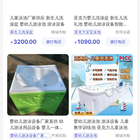
儿童泳池厂家供应 新生儿洗
亚克力婴儿洗澡盆 新生儿洗
澡盆 婴幼儿游泳池 游泳设备
礼池 婴幼儿游泳设备智能恒
温
新生儿洗澡盆
聊城市船
亚克力宝宝泳池
郑州泳霸
长贝比游
泳池设备
婴幼儿游泳池
亚克力儿童泳池
3200.00
1090.00
拨打电话
乐设备有
拨打电话
有限公司
￥
￥
儿童游泳设备
婴幼儿亚克力泳池
限公司
儿童泳池厂家
婴幼儿游泳设备厂家直供 幼
婴幼儿游泳池 游泳设备 儿童
儿游泳用品设备 婴儿一体式
教学训练池 亚克力儿童泳池
洗澡盆
婴幼儿游泳设备厂家直销
芦淞区阳
婴幼儿游泳池
聊城市船