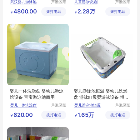
武汉婴儿游泳池
芦淞区阳
儿童游泳设施
芦淞区阳
光宝贝婴
光宝贝婴
婴幼儿游泳馆
博特朗婴幼儿游泳池
4800.00
2.28万
拨打电话
童游泳馆
拨打电话
童游泳馆
￥
￥
婴幼儿洗澡盆商用
婴儿一体式洗浴池
婴儿一体洗澡盆 婴幼儿游泳
婴儿游泳池恒温 婴幼儿洗澡
馆设备 宝宝游泳池商用
盆 游泳缸母婴游泳设备 博特
朗
婴儿一体洗澡盆
芦淞区阳
婴儿游泳池恒温
芦淞区阳
光宝贝婴
光宝贝婴
婴幼儿游泳馆设备
婴幼儿洗澡盆
620.00
1.65万
拨打电话
童游泳馆
拨打电话
童游泳馆
￥
￥
宝宝游泳池商用
游泳缸母婴游泳设备