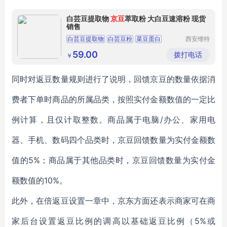
白芸豆提取物
京豆
萃取粉 大白豆速溶粉 现货
销售
白芸豆提取物
白芸豆粉
菜豆蛋白
西安维特
生物科技
菜豆萃取粉
有限责任
59.00
拨打电话
￥
公司
同时对返豆数量规则进行了说明，回馈京豆的数量依据消
费者下单时商品的所属品类，按照实付金额数值的一定比
例计算，且仅计取整数。商品属于电脑/办公、家用电
器、手机、数码四个品类时，京豆回馈数量为实付金额数
值的5%；商品属于其他品类时，京豆回馈数量为实付金
额数值的10%。
此外，在倍返豆设置一章中，京东方面还表示商家可在商
家后台设置返豆比例的调高以基础返豆比例（5%或