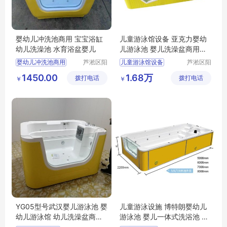
婴幼儿冲洗池商用 宝宝浴缸
儿童游泳馆设备 亚克力婴幼
幼儿洗澡池 水育浴盆婴儿
儿游泳池 婴儿洗澡盆商用可
定制
婴幼儿冲洗池商用
芦淞区阳
儿童游泳馆设备
芦淞区阳
光宝贝婴
光宝贝婴
宝宝浴缸
幼儿洗澡池
亚克力婴幼儿游泳池
1450.00
1.68万
拨打电话
童游泳馆
拨打电话
童游泳馆
￥
￥
水育浴盆婴儿
婴儿洗澡盆商用可定制
YG05型号武汉婴儿游泳池 婴
儿童游泳设施 博特朗婴幼儿
幼儿游泳馆 幼儿洗澡盆商用
游泳池 婴儿一体式洗浴池 新
多少钱
生幼儿游泳桶