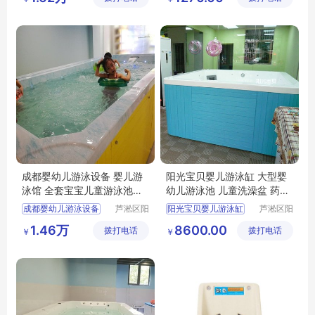
婴幼儿宝宝游泳设备
婴儿戏水池商用
成都婴幼儿游泳设备 婴儿游
阳光宝贝婴儿游泳缸 大型婴
泳馆 全套宝宝儿童游泳池价
幼儿游泳池 儿童洗澡盆 药浴
格
水疗
成都婴幼儿游泳设备
芦淞区阳
阳光宝贝婴儿游泳缸
芦淞区阳
光宝贝婴
光宝贝婴
婴儿游泳馆加盟
大型婴幼儿游泳池
1.46万
8600.00
拨打电话
童游泳馆
拨打电话
童游泳馆
￥
￥
全套宝宝儿童游泳池
儿童洗澡盆