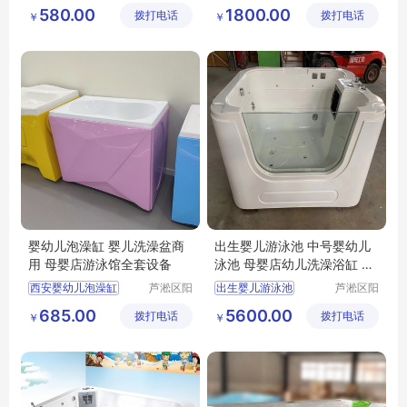
光宝贝婴
长贝比游
婴幼儿游泳用品
婴幼儿游泳设备
580.00
1800.00
拨打电话
童游泳馆
拨打电话
乐设备有
￥
￥
婴儿一体式洗澡盆
儿童教学训练游泳池
限公司
婴幼儿游泳馆设备
亚克力儿童游泳池
婴幼儿泡澡缸 婴儿洗澡盆商
出生婴儿游泳池 中号婴幼儿
用 母婴店游泳馆全套设备
泳池 母婴店幼儿洗澡浴缸 水
育设备
西安婴幼儿泡澡缸
芦淞区阳
出生婴儿游泳池
芦淞区阳
光宝贝婴
光宝贝婴
婴幼儿洗澡盆商用
中号婴幼儿泳池
685.00
5600.00
拨打电话
童游泳馆
拨打电话
童游泳馆
￥
￥
母婴店游泳馆全套设备
母婴店幼儿洗澡浴缸
水育设备