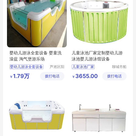
婴幼儿游泳全套设备 婴童洗
儿童泳池厂家定制婴幼儿游
澡盆 淘气堡游乐场
泳池婴儿游泳馆设备
婴幼儿游泳全套设备
芦淞区阳
儿童泳池厂家
聊城市船
光宝贝婴
长贝比游
婴童洗澡盆
婴幼儿游泳池
1.79万
3655.00
拨打电话
童游泳馆
拨打电话
乐设备有
￥
￥
淘气堡游乐场
婴儿游泳馆设备
限公司