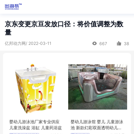
京东变更京豆发放口径：将价值调整为数
量
亿邦动力网/ 2022-03-11
667
38
婴幼儿游泳池厂家专业供应
婴幼儿游泳馆 婴儿 儿童游泳
儿童洗澡盆 浴缸 儿童药浴盆
池 新款幻彩双面透明幼儿一
体池