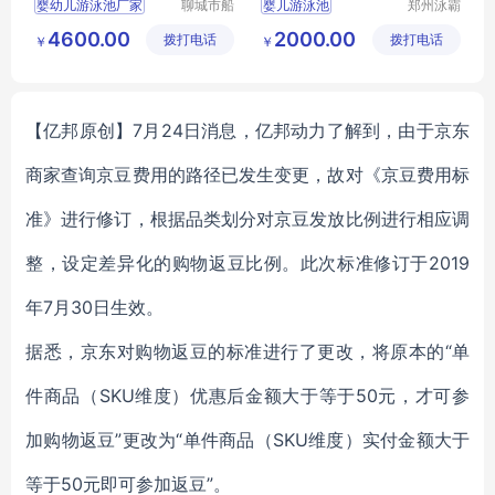
婴幼儿游泳池厂家
聊城市船
婴儿游泳池
郑州泳霸
长贝比游
泳池设备
儿童洗澡盆产厂家
婴幼儿游泳馆加盟
4600.00
2000.00
拨打电话
乐设备有
拨打电话
有限公司
￥
￥
婴幼儿浴缸
婴幼儿游泳馆
限公司
儿童药浴盆
【亿邦原创】7月24日消息，亿邦动力了解到，由于京东
商家查询京豆费用的路径已发生变更，故对《京豆费用标
准》进行修订，根据品类划分对京豆发放比例进行相应调
整，设定差异化的购物返豆比例。此次标准修订于2019
年7月30日生效。
据悉，京东对购物返豆的标准进行了更改，将原本的“单
件商品（SKU维度）优惠后金额大于等于50元，才可参
加购物返豆”更改为“单件商品（SKU维度）实付金额大于
等于50元即可参加返豆”。