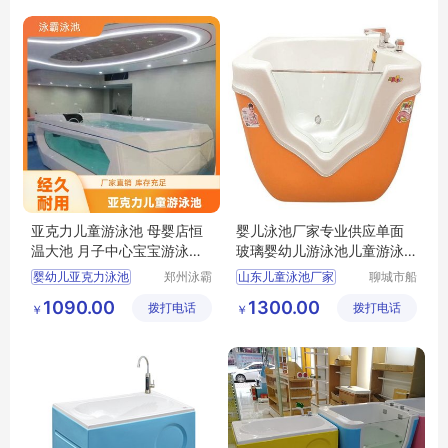
亚克力儿童游泳池 母婴店恒
婴儿泳池厂家专业供应单面
温大池 月子中心宝宝游泳浴
玻璃婴幼儿游泳池儿童游泳
盆 水疗浴缸
缸
婴幼儿亚克力泳池
郑州泳霸
山东儿童泳池厂家
聊城市船
泳池设备
长贝比游
亚克力儿童泳池
单面玻璃婴幼儿游泳池
1090.00
1300.00
拨打电话
有限公司
拨打电话
乐设备有
￥
￥
亚克力宝宝泳池
儿童游泳单缸
限公司
儿童游泳缸