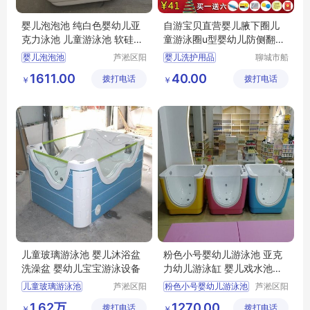
婴儿泡泡池 纯白色婴幼儿亚
自游宝贝直营婴儿腋下圈儿
克力泳池 儿童游泳池 软硅胶
童游泳圈u型婴幼儿防侧翻双
澡盆
气囊安全圈
婴儿泡泡池
芦淞区阳
婴儿洗护用品
聊城市船
光宝贝婴
长贝比游
纯白色婴幼儿亚克力泳池
婴儿游泳圈
1611.00
40.00
拨打电话
童游泳馆
拨打电话
乐设备有
￥
￥
儿童游泳池
母婴店洗护用品
限公司
软硅胶澡盆
婴儿游泳圈品牌
儿童玻璃游泳池 婴儿沐浴盆
粉色小号婴幼儿游泳池 亚克
洗澡盆 婴幼儿宝宝游泳设备
力幼儿游泳缸 婴儿戏水池商
用
儿童玻璃游泳池
芦淞区阳
粉色小号婴幼儿游泳池
芦淞区阳
光宝贝婴
光宝贝婴
婴儿沐浴盆洗澡盆
亚克力幼儿游泳缸
1.62万
1270.00
拨打电话
童游泳馆
拨打电话
童游泳馆
￥
￥