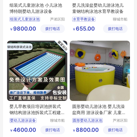
组装式儿童游泳池 小儿泳池
婴儿洗澡盆婴幼儿游泳池儿
博特朗婴幼儿游泳设备
童钢结构泳池水育早教设备
组装式儿童游泳池
芦淞区阳
水育早教设备
聊城市船
光宝贝婴
长贝比游
小儿游泳池
婴儿洗澡盆
9800.00
655.00
拨打电话
童游泳馆
拨打电话
乐设备有
￥
￥
博特朗婴幼儿游泳设备
婴幼儿游泳池
限公司
儿童钢结构泳池
婴儿早教项目培训池拼装式
圆形婴幼儿游泳池 婴儿洗澡
钢结构游泳池拆装式工程建
盆商用 游泳设备厂家 儿童浴
造水循环过滤
缸
婴幼儿游泳设备
聊城市船
圆形婴幼儿游泳池
芦淞区阳
长贝比游
光宝贝婴
儿童游泳训练池
婴儿洗澡盆商用
4600.00
8800.00
拨打电话
乐设备有
拨打电话
童游泳馆
￥
￥
婴幼儿水育早教设备
广州游泳池设备厂家
限公司
阳谷婴幼儿游泳池厂家
儿童浴缸