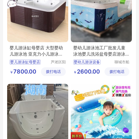
婴儿游泳缸母婴店 大型婴幼
婴幼儿游泳池工厂批发儿童
儿游泳池 亚克力小儿游泳浴
泳池婴儿洗浴盆母婴店游泳
缸
设备
婴儿游泳缸母婴店
芦淞区阳
婴幼儿游泳设备
聊城市船
光宝贝婴
长贝比游
大型婴幼儿游泳池
泉州市婴幼儿游泳池生产工厂
7800.00
2600.00
拨打电话
童游泳馆
拨打电话
乐设备有
￥
￥
亚克力小儿游泳浴缸
儿童游泳池
限公司
儿童洗浴盆