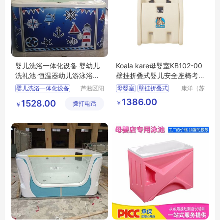
婴儿洗浴一体化设备 婴幼儿
Koala kare母婴室KB102-00
洗礼池 恒温器幼儿游泳浴缸
壁挂折叠式婴儿安全座椅考
宝宝缸按摩
拉婴儿护理台
婴儿洗浴一体化设备
芦淞区阳
母婴室
壁挂折叠式
康洋（苏
光宝贝婴
州）应用
婴幼儿洗礼池
婴儿安全座椅
1386.00
1528.00
￥
拨打电话
童游泳馆
材料有限
￥
恒温器幼儿游泳浴缸
公司