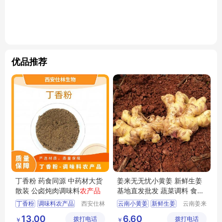
优品推荐
丁香粉 药食同源 中药材大货
姜来无无忧小黄姜 新鲜生姜
散装 公卤炖肉调味料
农产品
基地直发批发 蔬菜调料 食用
蔬菜
丁香粉
调味料农产品
西安仕林
云南小黄姜
新鲜生姜
云南姜来
生物科技
无忧生物
蔬菜调料
食用蔬菜
13.00
6.60
拨打电话
有限公司
拨打电话
科技有限
￥
￥