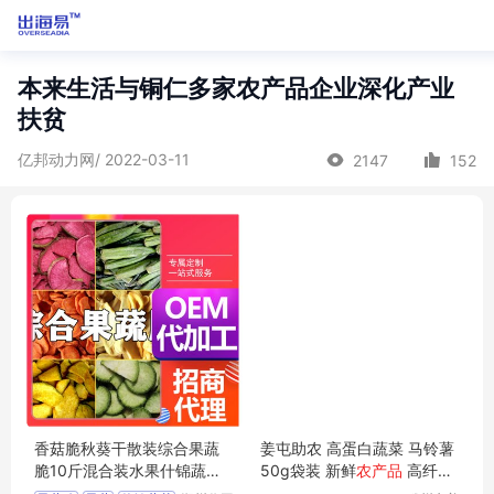
本来生活与铜仁多家农产品企业深化产业
扶贫
亿邦动力网/ 2022-03-11
2147
152
香菇脆秋葵干散装综合果蔬
姜屯助农 高蛋白蔬菜 马铃薯
脆10斤混合装水果什锦蔬菜
50g袋装 新鲜
农产品
高纤维
制品网红零食
高营养