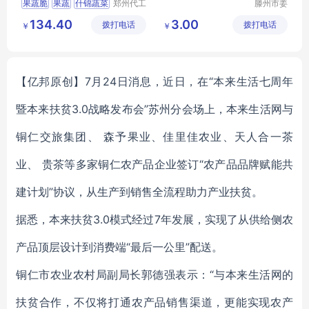
果蔬脆
果蔬
什锦蔬菜
郑州代工
滕州市姜
帮网络科
屯助农农
网红零食
零食
134.40
3.00
拨打电话
技有限公
拨打电话
资服务中
￥
￥
司
心
【亿邦原创】7月24日消息，近日，在“本来生活七周年
暨本来扶贫3.0战略发布会”苏州分会场上，本来生活网与
铜仁交旅集团、 森予果业、佳里佳农业、天人合一茶
业、 贵茶等多家铜仁农产品企业签订“农产品品牌赋能共
建计划”协议，从生产到销售全流程助力产业扶贫。
据悉，本来扶贫3.0模式经过7年发展，实现了从供给侧农
产品顶层设计到消费端“最后一公里”配送。
铜仁市农业农村局副局长郭德强表示：“与本来生活网的
扶贫合作，不仅将打通农产品销售渠道，更能实现农产