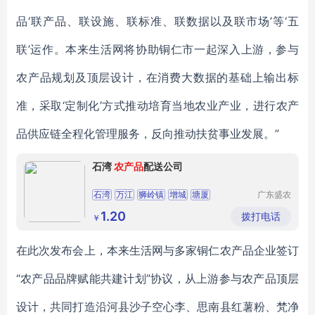
品‘联产品、联设施、联标准、联数据以及联市场’等‘五
联’运作。本来生活网将协助铜仁市一起深入上游，参与
农产品规划及顶层设计，在消费大数据的基础上输出标
准，采取‘定制化’方式推动培育当地农业产业，进行农产
品供应链全程化管理服务，反向推动扶贫事业发展。”
石湾
农产品
配送公司
石湾
万江
狮岭镇
增城
塘厦
广东盛农
膳食管理
有限公司
1.20
拨打电话
￥
在此次发布会上，本来生活网与
多家铜仁农产品企业
签订
“农产品品牌赋能共建计划”协议，从上游参与农产品顶层
设计，共同打造沿河县沙子空心李、思南县红薯粉、梵净