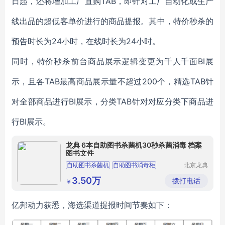
日起，还将增加工厂直购TAB，即针对工厂自动化或生产
线出品的超低客单价进行的商品提报。其中，特价秒杀的
预告时长为24小时，在线时长为24小时。
同时，特价秒杀前台商品展示逻辑变更为千人千面BI展
示，且各TAB最高商品展示量不超过200个，精选TAB针
对全部商品进行BI展示，分类TAB针对对应分类下商品进
行BI展示。
龙典 6本自助图书杀菌机30秒杀菌消毒 档案
图书文件
自助图书杀菌机
自助图书消毒柜
北京龙典
电子设备
6本图书杀菌
6本图书消毒
30秒杀菌消毒
有限公司
3.50万
拨打电话
￥
亿邦动力获悉，
海选渠道提报时间节奏如下：