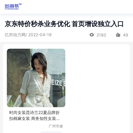
京东特价秒杀业务优化 首页增设独立入口
亿邦动力网/ 2022-04-19
2180
49
时尚女装昆诗兰22夏品牌折
扣棉麻女装 商务知性女装货
源
广州市健
凡服饰有