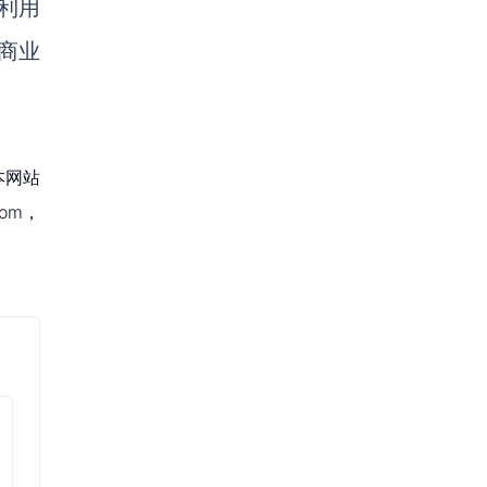
于利用
商业
本网站
om，