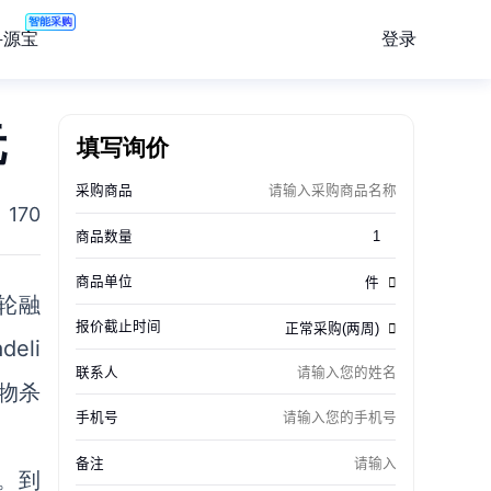
智能采购
登录
寻源宝
元
填写询价
170
C轮融
eli
生物杀
菌。到