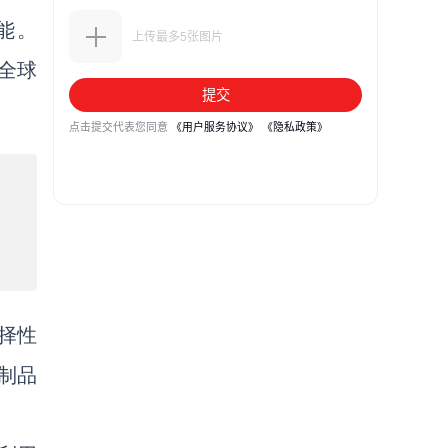
能。
和全球
选择性
物制品