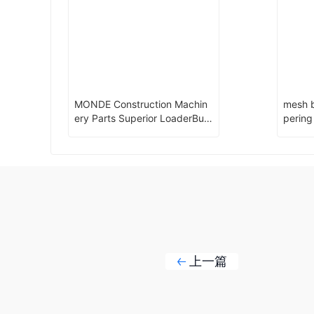
MONDE Construction Machin
mesh b
ery Parts Superior LoaderBuc
pering
ket
上一篇