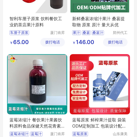
智利车厘子原浆 饮料餐饮工
新鲜桑葚浓缩汁果汁 桑葚提
业奶茶店果汁原料
取物 原浆 原汁 量大从优
车厘子原浆
厦门肯昇
果汁
桑葚
桑葚汁
郑州代工
进出口有
帮网络科
智利车厘子原浆
原汁
水果
65.00
146.00
拨打电话
限公司
拨打电话
技有限公
￥
￥
车厘子果酱
果汁原料
司
烘培果酱
蓝莓浓缩汁 餐饮果汁果酱饮
蓝莓原浆 鲜榨果汁提取 袋装
料原料食品保健天然花青素
ODM定制加工 包装设计配方
大包装
成熟
蓝莓浓缩汁
蓝莓汁
厦门肯昇
蓝莓原浆
山东康美