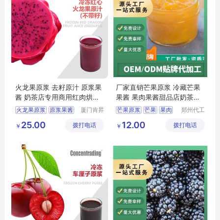
火龙果原浆 去籽原汁 原浆果
厂家直销芒果原浆 冷藏芒果
酱 奶茶店专用商用红肉烘培
果酱 果肉果酱甜品店奶茶店
饮料果肉
商用批发
火龙果原浆
原浆果酱
厦门肯昇
芒果原浆
芒果
果肉
郑州代工
进出口有
帮网络科
火龙果果汁
果酱
水果
25.00
12.00
拨打电话
限公司
拨打电话
技有限公
￥
￥
餐饮果汁原料
司
果汁原料