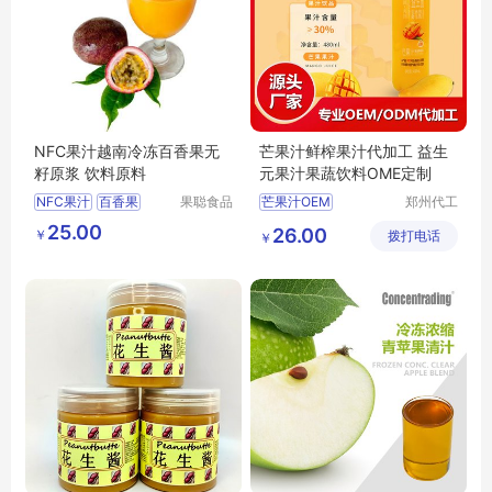
NFC果汁越南冷冻百香果无
芒果汁鲜榨果汁代加工 益生
籽原浆 饮料原料
元果汁果蔬饮料OME定制
NFC果汁
百香果
果聪食品
芒果汁OEM
郑州代工
（上海）
帮网络科
饮品原料
无籽
越南
鲜榨果汁代加工
25.00
26.00
￥
有限公司
拨打电话
技有限公
￥
益生元果汁
司
果蔬饮料OME
果蔬饮料定制