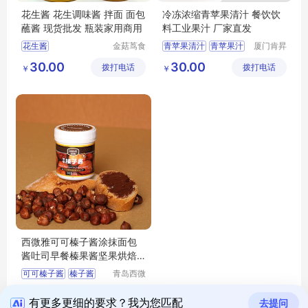
花生酱 花生调味酱 拌面 面包
冷冻浓缩青苹果清汁 餐饮饮
蘸酱 现货批发 瓶装家用商用
料工业果汁 厂家直发
花生酱
金菇茑食
青苹果清汁
青苹果汁
厦门肯昇
品(沈阳)
进出口有
饮料果汁
30.00
30.00
拨打电话
有限责任
拨打电话
限公司
￥
￥
公司
西微雅可可榛子酱涂抹面包
酱吐司早餐榛果酱坚果烘焙
原料即食商用
可可榛子酱
榛子酱
青岛西微
雅食品有
果酱坚果
23.00
拨打电话
限公司
￥
有更多更细的要求？我为您匹配
去提问