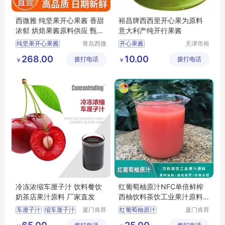
西微雅 纯坚果开心果酱 香甜
裕昌牌西西里开心果为原料
浓郁 烘焙果酱原料供应 甄选
意大利产纯开行果酱
好料
纯坚果开心果酱
青岛西微
开心果酱
天津市裕
雅食品有
昌科技发
烘焙果酱原料供应
意大利开心果酱
268.00
10.00
拨打电话
限公司
拨打电话
展有限公
￥
￥
甄选好料
冰淇淋用果酱
司
冷冻浓缩车厘子汁 饮料餐饮
红葡萄柚原汁NFC单倍鲜榨
奶茶店果汁原料 厂家直发
西柚饮料茶饮工业果汁原料
以色列进口
车厘子汁
缩车厘子汁
厦门肯昇
红葡萄柚原汁
厦门肯昇
进出口有
进出口有
果汁原料
NFC果汁
鲜榨果汁