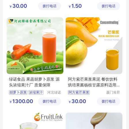
进出口有
药业有限
果汁原料
果酱原料
鲜榨果汁原浆
30.00
1.50
拨打电话
限公司
拨打电话
公司
￥
￥
天然花青素
刺梨原浆
绿诺食品 果蔬胡萝卜原浆 源
阿方索芒果浆果泥 餐饮饮料
头浓缩果汁厂 质量保障
烘培果酱杨枝甘露原料适用
商用包装
胡萝卜原浆
浓缩果汁
河北绿诺
阿方索芒果浆
厦门肯昇
食品有限
进出口有
浓缩果蔬
阿方索芒果泥
芒果泥
1300.00
30.00
拨打电话
公司
拨打电话
限公司
￥
￥
胡萝卜原浆生产厂家
芒果浆
胡萝卜原浆批发
烘培果酱杨枝甘露原料