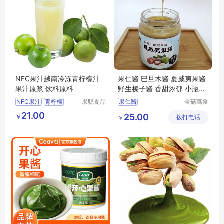
NFC果汁越南冷冻青柠檬汁
果仁酱 巴旦木酱 夏威夷果酱
果汁原浆 饮料原料
野生榛子酱 香甜浓郁 小瓶包
装
NFC果汁
青柠檬
果聪食品
果仁酱
金菇茑食
（上海）
品(沈阳)
饮品原料
果汁原浆
21.00
25.00
￥
有限公司
拨打电话
有限责任
￥
越南
公司