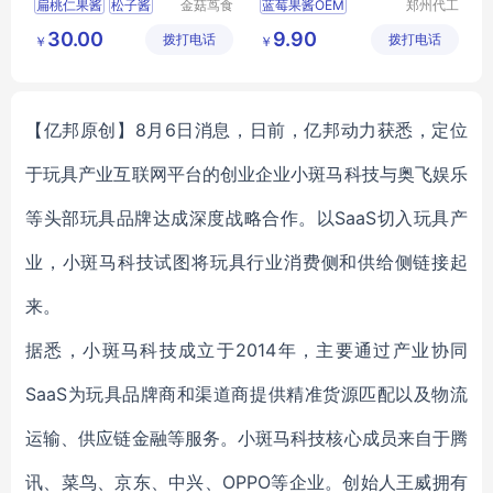
扁桃仁果酱
松子酱
金菇茑食
蓝莓果酱OEM
郑州代工
品(沈阳)
帮网络科
蓝莓果酱代加工
30.00
9.90
拨打电话
有限责任
拨打电话
技有限公
￥
￥
蓝莓果酱加工定制
公司
司
蓝莓果酱代工厂家
果酱OEM
【亿邦原创】8月6日消息，日前，亿邦动力获悉，定位
于玩具产业互联网平台的创业企业小斑马科技与奥飞娱乐
等头部玩具品牌达成深度战略合作。以SaaS切入玩具产
业，小斑马科技试图将玩具行业消费侧和供给侧链接起
来。
据悉，小斑马科技成立于2014年，主要通过产业协同
SaaS为玩具品牌商和渠道商提供精准货源匹配以及物流
运输、供应链金融等服务。小斑马科技核心成员来自于腾
讯、菜鸟、京东、中兴、OPPO等企业。创始人王威拥有