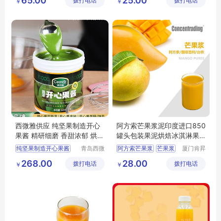
65.00
25.00
拨打电话
限公司
拨打电话
限公司
￥
￥
西柚果汁
果汁原料
西微雅供应 纯坚果制造开心
阿方索芒果浆泥印度进口850
果酱 精研细磨 香甜浓郁 烘焙
罐头包装果泥烘焙冰淇淋果
果 酱原料
酱原料批发
纯坚果制造开心果酱
青岛西微
阿方索芒果浆
芒果浆
厦门肯昇
雅食品有
进出口有
精研细磨
芒果泥
冰淇淋原料
268.00
28.00
拨打电话
限公司
拨打电话
限公司
￥
￥
烘焙果酱原料
果酱原料