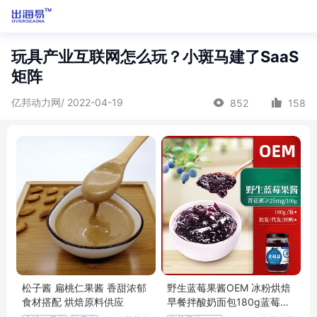
玩具产业互联网怎么玩？小斑马建了SaaS
矩阵
亿邦动力网/ 2022-04-19
852
158
松子酱 扁桃仁果酱 香甜浓郁
野生蓝莓果酱OEM 冰粉烘焙
食材搭配 烘焙原料供应
早餐拌酸奶面包180g蓝莓酱
加工定制