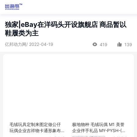
独家|eBay在洋码头开设旗舰店 商品暂以
鞋履类为主
亿邦动力网/ 2022-04-19
419
139
毛绒玩具定制来图定做公仔
极地物种 毛绒玩偶 M1 美誉
玩偶企业吉祥物卡通形象布
企业伴手礼品 MY-PYSH-(T)
娃娃订制logo
-04