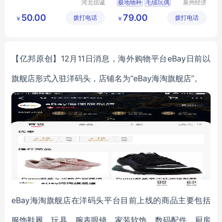
河北信诚
极地物种
毛绒玩偶
泉州经济
和科技有
技术开发
M1
企业伴手礼品
MY
50.00
79.00
拨打电话
限公司
拨打电话
区美誉商
￥
￥
PYSH
T
04
贸有限公
司
【亿邦原创】12月11日消息，海外购物平台eBay日前以
旗舰店形式入驻洋码头，店铺名为“eBay海淘旗舰店”。
eBay海淘旗舰店在洋码头平台目前上线的商品主要包括
服饰鞋履、玩具、腕表眼镜、家装软饰、数码配件、厨房