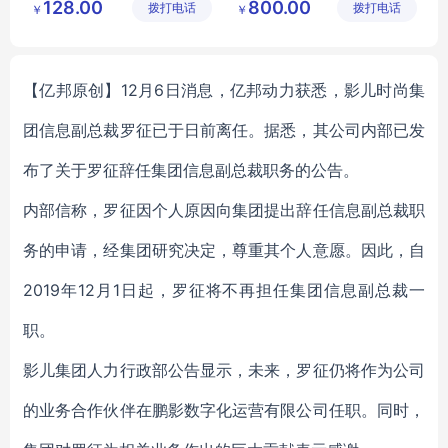
128.00
800.00
拨打电话
限公司
拨打电话
限公司
观
￥
迎参观
￥
新款潮流女装
成都品牌女装生产厂家
美泰来服饰
美泰来服饰
成都品牌女装生产厂家
【亿邦原创】12月6日消息，亿邦动力获悉，影儿时尚集
团信息副总裁罗征已于日前离任。据悉，其公司内部已发
布了关于罗征辞任集团信息副总裁职务的公告。
内部信称，罗征因个人原因向集团提出辞任信息副总裁职
务的申请，经集团研究决定，尊重其个人意愿。因此，自
2019年12月1日起，罗征将不再担任集团信息副总裁一
职。
影儿集团人力行政部公告显示，未来，罗征仍将作为公司
的业务合作伙伴在鹏影数字化运营有限公司任职。同时，