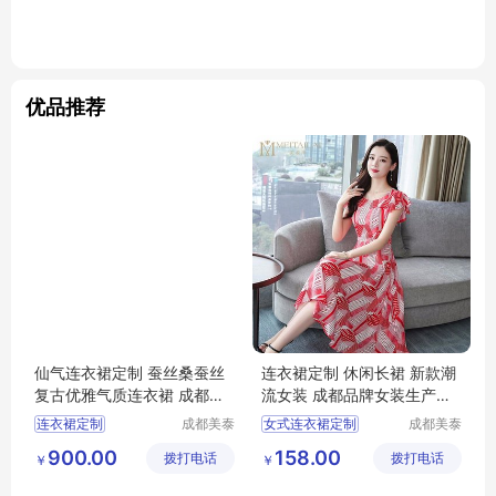
优品推荐
仙气连衣裙定制 蚕丝桑蚕丝
连衣裙定制 休闲长裙 新款潮
复古优雅气质连衣裙 成都品
流女装 成都品牌女装生产厂
牌女装生产厂家<厂家定制 量
家<厂家定制 量大价优 >美泰
连衣裙定制
成都美泰
女式连衣裙定制
成都美泰
大价优 >美泰来服饰 大型工
来服饰 大型工厂欢迎参观
来服饰有
来服饰有
复古优雅气质连衣裙
休闲长裙
900.00
158.00
拨打电话
限公司
拨打电话
限公司
厂欢迎参观
￥
￥
成都品牌女装生产厂家
新款潮流女装
美泰来服饰
美泰来服饰