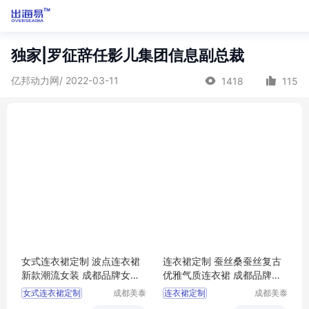
独家|罗征辞任影儿集团信息副总裁
亿邦动力网/ 2022-03-11
1418
115
女式连衣裙定制 波点连衣裙
连衣裙定制 蚕丝桑蚕丝复古
新款潮流女装 成都品牌女装
优雅气质连衣裙 成都品牌女
生产厂家<厂家定制 量大价优
装生产厂家<厂家定制 量大价
女式连衣裙定制
成都美泰
连衣裙定制
成都美泰
>美泰来服饰 大型工厂欢迎参
优 >美泰来服饰 大型工厂欢
来服饰有
来服饰有
波点连衣裙
复古优雅气质连衣裙