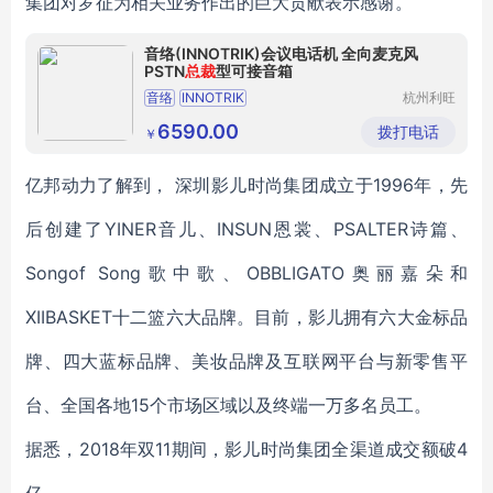
集团对罗征为相关业务作出的巨大贡献表示感谢。
音络(INNOTRIK)会议电话机 全向麦克风
PSTN
总裁
型可接音箱
音络
INNOTRIK
杭州利旺
智能科技
会议电话机PSTN总裁型可接音箱大型会议
有限公司
6590.00
拨打电话
￥
供应
广电通信
会议系统
音视频会议系统
亿邦动力了解到， 深圳影儿时尚集团成立于1996年，先
后创建了YINER音儿、INSUN恩裳、PSALTER诗篇、
Songof Song歌中歌、OBBLIGATO奥丽嘉朵和
XIIBASKET十二篮六大品牌。目前，影儿拥有六大金标品
牌、四大蓝标品牌、美妆品牌及互联网平台与新零售平
台、全国各地15个市场区域以及终端一万多名员工。
据悉，2018年双11期间，影儿时尚集团全渠道成交额破4