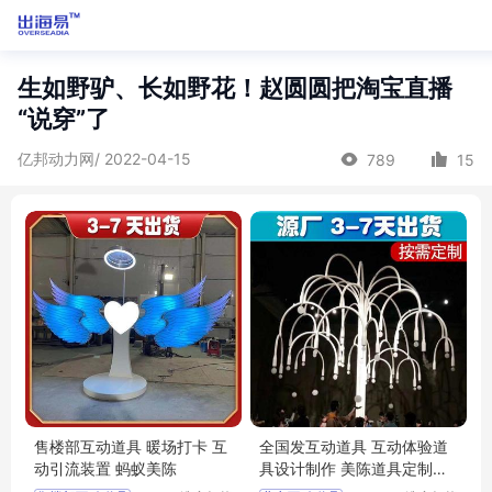
生如野驴、长如野花！赵圆圆把淘宝直播
“说穿”了
亿邦动力网/ 2022-04-15
789
15
售楼部互动道具 暖场打卡 互
全国发互动道具 互动体验道
动引流装置 蚂蚁美陈
具设计制作 美陈道具定制工
厂 蚂蚁