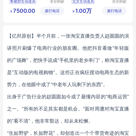
售楼部互动道具
淮安蚂蚁
北京互动道具
淮安蚂蚁
道具设计
道具设计
小型互动道具
互动体验道具设计制作
7500.00
1.00万
拨打电话
制作有限
拨打电话
制作有限
￥
￥
成都互动道具
互动道具定制厂
公司
公司
【亿邦原创】半个月前，一张淘宝直播负责人赵圆圆的演
讲照片刷爆了电商行业的朋友圈。他把抖音看做“年轻版
的广场舞”，把快手说成“手机里的老乡串门”，称淘宝直播
是“互动版的电视购物”。这些正在疯狂搅动电商生态的新
势力，在他眼中成了“中老年人玩剩下的东西”。
出身于广告行业的赵圆圆如今成了最懂内容的“电商运营”
之一。“所有的不足其实都是机会。”面对周遭对淘宝直播
的“看不清”，他非常豁达，却从未松懈。
“生如野驴，长如野花”，却创造出一个个带货奇迹的淘宝