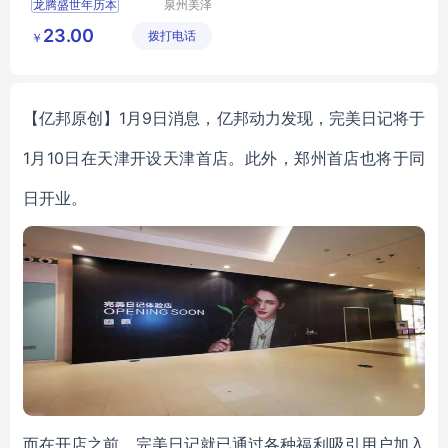
龙腾盛世年历本
泉州美泽
贸易有限
新年活动
办公室
23.00
拨打电话
公司
￥
伴手礼定制
MY
JSHY
L5
01
【亿邦原创】1月9日消息，亿邦动力发现，完美日记将于
1月10日在天津开设天津首店。此外，郑州首店也将于同
日开业。
而在开店之前，完美日记就已通过各种福利吸引用户加入