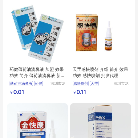
药健薄荷油滴鼻液 加盟 效果
天罡感快喷剂 介绍 简介 效果
功效 简介 薄荷油滴鼻液 新价
功效 感快喷剂 批发代理
格
薄荷油滴鼻液
药健
深圳市龙
感快喷剂
天罡
深圳市龙
华区我用
华区我用
药健薄荷油滴鼻液
天罡感快喷剂
0.01
0.11
￥
￥
心贸易商
心贸易商
行
行