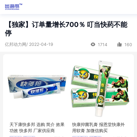
【独家】订单量增长700％ 叮当快药不能
停
亿邦动力网/ 2022-04-19
1714
160
天下康快多邦 选购 简介 效果
快康抑菌乳膏 报恩堂快康外
功效 快多邦 厂家供应商
用软膏 加微信购买