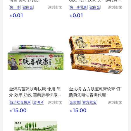
放心省心
快一步
铍白金
深圳市龙
快一步乳膏
铍白金
深圳市龙
华区我用
华区我用
铍白金快一步
铍白金快一步乳膏
0.01
0.01
￥
￥
心贸易商
心贸易商
行
行
金鸿马苗药肤毒快康 使用 简
金夫榜 古方肤宝乳膏软膏 订
介 效果 功效 苗药肤毒快康
购前先电话咨询代理
厂家供应商
苗药肤毒快康
金鸿马
深圳市龙
金夫榜
古方肤宝
深圳市龙
华区我用
华区我用
金鸿马苗药肤毒快康
15.00
15.00
￥
￥
心贸易商
心贸易商
行
行