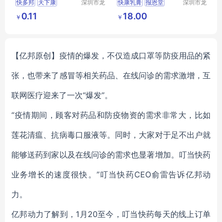
快多邦
天下康
深圳市龙
快康乳膏
报恩堂
深圳市龙
华区我用
华区我用
天下康快多邦
报恩堂快康乳膏
0.11
18.00
￥
￥
心贸易商
心贸易商
行
行
【亿邦原创】
疫情的爆发，不仅造成口罩等防疫用品的紧
张，也带来了感冒等相关药品、在线问诊的需求激增，互
联网医疗迎来了一次“爆发”。
“疫情期间，顾客对药品和防疫物资的需求非常大，比如
莲花清瘟、抗病毒口服液等。同时，大家对于足不出户就
能够送药到家以及在线问诊的需求也显著增加。叮当快药
业务增长的速度很快。”叮当快药CEO俞雷告诉亿邦动
力。
亿邦动力了解到，1月20至今，叮当快药每天的线上订单