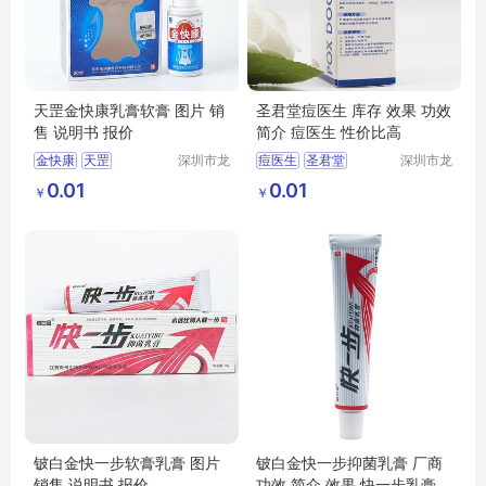
天罡金快康乳膏软膏 图片 销
圣君堂痘医生 库存 效果 功效
售 说明书 报价
简介 痘医生 性价比高
金快康
天罡
深圳市龙
痘医生
圣君堂
深圳市龙
华区我用
华区我用
天罡金快康
圣君堂痘医生
0.01
0.01
￥
￥
心贸易商
心贸易商
行
行
铍白金快一步软膏乳膏 图片
铍白金快一步抑菌乳膏 厂商
销售 说明书 报价
功效 简介 效果 快一步乳膏