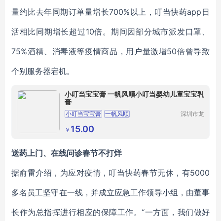
量约比去年同期订单量增长700%以上，叮当快药app日
活相比同期增长超过10倍。期间因部分城市派发口罩、
75%酒精、消毒液等疫情商品，用户量激增50倍曾导致
个别服务器宕机。
小叮当宝宝膏 一帆风顺小叮当婴幼儿童宝宝乳
膏
小叮当宝宝膏
一帆风顺
深圳市龙
华区我用
一帆风顺小叮当宝宝膏
心贸易商
15.00
￥
行
送药上门、在线问诊春节不打烊
据俞雷介绍，为应对疫情，叮当快药春节无休，有5000
多名员工坚守在一线，并成立应急工作领导小组，由董事
长作为总指挥进行相应的保障工作。“一方面，我们做好