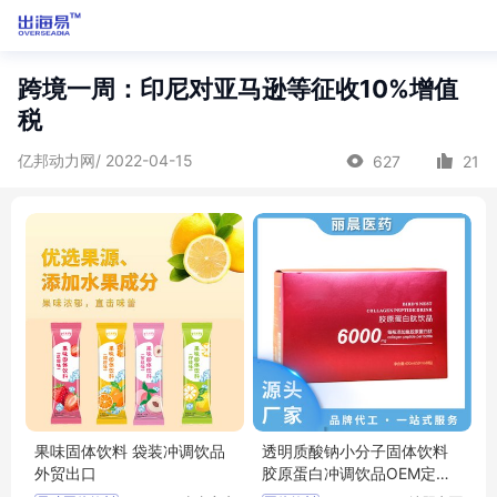
跨境一周：印尼对亚马逊等征收10%增值
税
亿邦动力网/ 2022-04-15
627
21
果味固体饮料 袋装冲调饮品
透明质酸钠小分子固体饮料
外贸出口
胶原蛋白冲调饮品OEM定制
代加工厂家