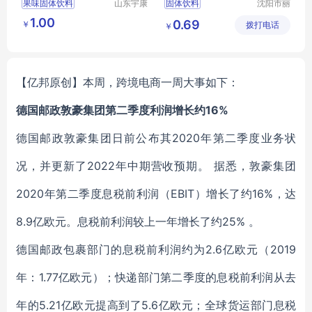
果味固体饮料
山东宇康
固体饮料
沈阳市丽
莱生物科
晨生物医
固体饮料
透明质酸钠小分子饮品
1.00
0.69
￥
技有限公
拨打电话
药科技有
￥
袋装冲调饮品
胶原蛋白冲调饮品
司
限公司
袋装冲调饮品出口
贴牌代加工
粉超微粉
【亿邦原创】本周，跨境电商一周大事如下：
德国邮政敦豪集团第二季度利润增长约16%
德国邮政敦豪集团日前公布其2020年第二季度业务状
况，并更新了2022年中期营收预期。 据悉，敦豪集团
2020年第二季度息税前利润（EBIT）增长了约16%，达
8.9亿欧元。息税前利润较上一年增长了约25% 。
德国邮政包裹部门的息税前利润约为2.6亿欧元（2019
年：1.77亿欧元）；快递部门第二季度的息税前利润从去
年的5.21亿欧元提高到了5.6亿欧元；全球货运部门息税