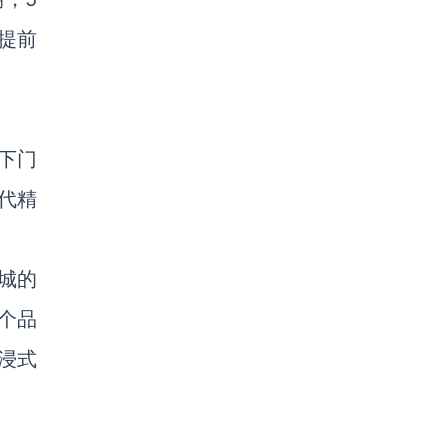
提前
下门
代精
城的
个品
浸式