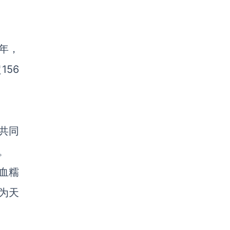
年，
156
共同
。
血糯
为天