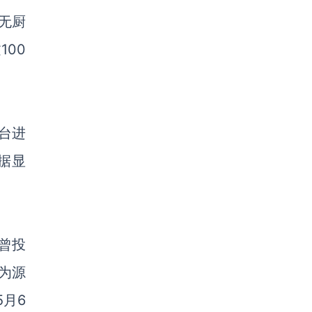
无厨
00
台进
据显
，曾投
为源
5月6