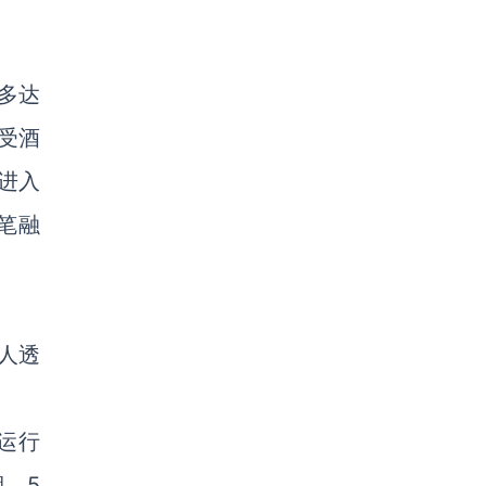
多达
受酒
进入
笔融
人透
运行
，5