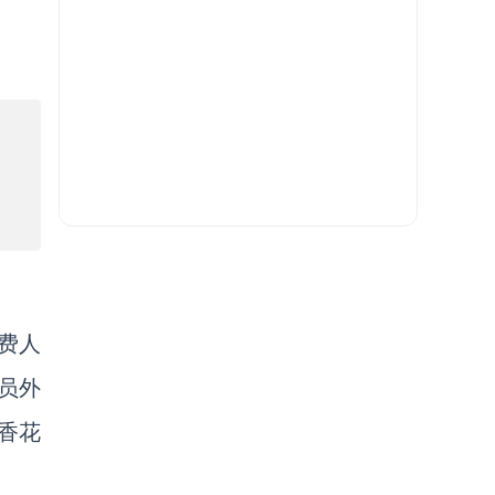
。
费人
员外
香花