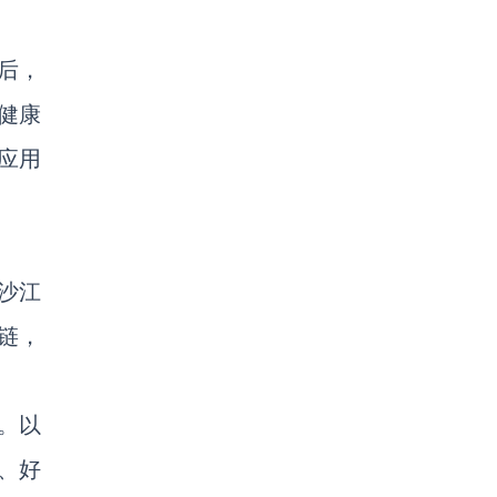
后，
健康
应用
金沙江
链，
。以
、好