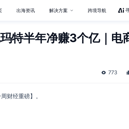
页
出海资讯
解决方案
跨境导航
泡玛特半年净赚3个亿｜电
773
一周财经重磅】。