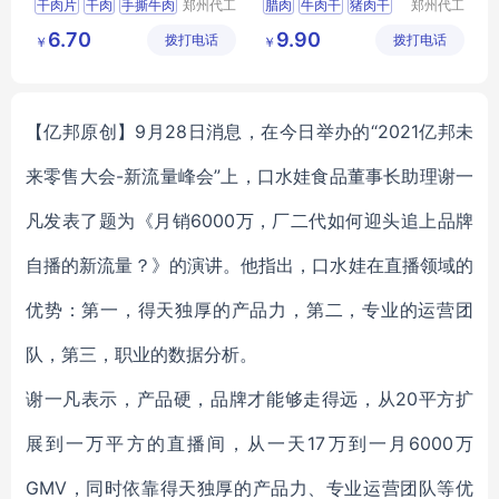
干肉片
干肉
手撕牛肉
郑州代工
腊肉
牛肉干
猪肉干
郑州代工
帮网络科
帮网络科
零食
肉
肉干
肉脯
6.70
9.90
拨打电话
技有限公
拨打电话
技有限公
￥
￥
司
司
【亿邦原创】9月28日消息，在今日举办的“2021亿邦未
来零售大会-新流量峰会”上，口水娃食品董事长助理谢一
凡发表了题为《月销6000万，厂二代如何迎头追上品牌
自播的新流量？》的演讲。他指出，口水娃在直播领域的
优势：第一，得天独厚的产品力，第二，专业的运营团
队，第三，职业的数据分析。
谢一凡表示，产品硬，品牌才能够走得远，从20平方扩
展到一万平方的直播间，从一天17万到一月6000万
GMV，同时依靠得天独厚的产品力、专业运营团队等优