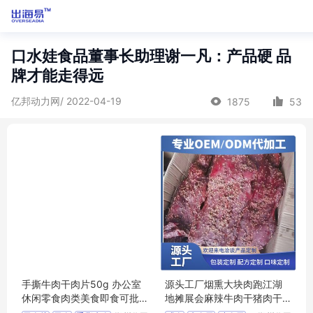
口水娃食品董事长助理谢一凡：产品硬 品
牌才能走得远
亿邦动力网/ 2022-04-19
1875
53
手撕牛肉干肉片50g 办公室
源头工厂烟熏大块肉跑江湖
休闲零食肉类美食即食可批
地摊展会麻辣牛肉干猪肉干
发
五香大块腊肉