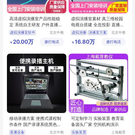
高清虚拟演播室产品性能稳
虚拟演播室素材 真三维校园
定 系统自主研发 户外直播录
电视台搭建 全息投影 直播间
播
建设方案
虚拟演播室软件
北京中教
虚拟演播
演播室方案
北京中教
云天文化
云天文化
3d虚拟主播
虚拟演播
虚拟演播室软件
20.00万
16.80万
拨打电话
有限公司
拨打电话
有限公司
￥
￥
录播
3d虚拟演播系统
校园演播室
3d虚拟演播系统
移动录播方案 便携式课程制
可定制学习 实验装置 教育装
作条件 国产录课系统黑色建
备源头厂家 空间机构演示
设方案
直播设备
北京中教
实验装置
上海戴育