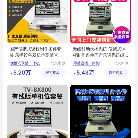
国产便携式课程制作条件套
无线移动录播系统 便携式课
装 录播设备双机位高清直播
程制作条件国产录课系统绿
导播设备方案
色建设方案
便携式录播一体机
北京中教
导播直播一体机
北京中教
一品科技
一品科技
导播录播服务器
高清录播服务器
5.20万
5.43万
拨打电话
有限公司
拨打电话
有限公司
￥
￥
高清抠像系统
直播录播一体机
直播一体机
移动录播设备