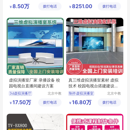
一品科技
科教仪器
全自动录播系统方案
空间机构创新设计拼装实验装置
8.50万
8251.00
拨打电话
有限公司
拨打电话
设备有限
￥
￥
便携式录播设备
平面机构创新组合及演示实验台
公司
录播一体机
平面机构演示实验平台
便携高清移动录播
空间机构创新设计拼装实验平台
虚拟演播室厂家 录播设备 校
真三维虚拟演播室素材 虚拟
园电视台直播间建设方案
技术 校园电视台搭建建设方
案
3d虚拟演播厅
北京中教
制作虚拟演播室
北京中教
云天文化
一品科技
北京虚拟演播室
新闻演播室
17.50万
16.80万
拨打电话
有限公司
拨打电话
有限公司
￥
￥
虚拟演播室制作
3d高清虚拟演播室系统
虚拟演播
演播室虚拟
4k虚拟演播系统
虚拟直播系统