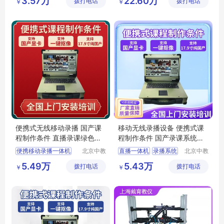
3.57万
22.60万
拨打电话
备有限公
拨打电话
有限公司
￥
￥
海洋研究仪器辅助平台
虚拟演播
司
海洋科研项目转化服务
虚拟演播室软件哪个好
3d虚拟演播厅
便携式无线移动录播 国产课
移动无线录播设备 便携式课
程制作条件 直播录课绿色建
程制作条件 国产录课系统绿
设方案
色建设方案
便携移动录播一体机
北京中教
直播一体机
录播系统
北京中教
云天文化
一品科技
直播录播系统
会议录播系统
5.49万
5.43万
拨打电话
有限公司
拨打电话
有限公司
￥
￥
全高清自动录播系统直播
高清录播服务器
便携录播一体机
全高清自动录播系统直播
多媒体录播设备