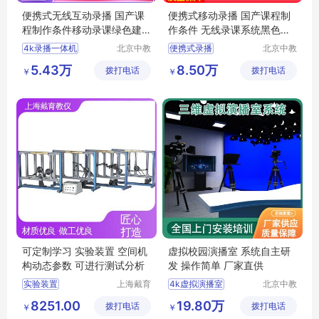
便携式无线互动录播 国产课
便携式移动录播 国产课程制
程制作条件移动录课绿色建
作条件 无线录课系统黑色建
设方案
设方案
4k录播一体机
北京中教
便携式录播
北京中教
一品科技
一品科技
便携式移动录播设备
录播一体机
直播设备
5.43万
8.50万
拨打电话
有限公司
拨打电话
有限公司
￥
￥
录播系统
录播视频
全自动录播系统方案
会议录播系统
移动录播设备
可定制学习 实验装置 空间机
虚拟校园演播室 系统自主研
构动态参数 可进行测试分析
发 操作简单 厂家直供
实验装置
上海戴育
4k虚拟演播室
北京中教
科教仪器
一品科技
空间机构运动方案创新设计实验装置
虚拟演播室
8251.00
19.80万
拨打电话
设备有限
拨打电话
有限公司
￥
￥
平面机构创新组合及演示实验装置
3d虚拟演播室
公司