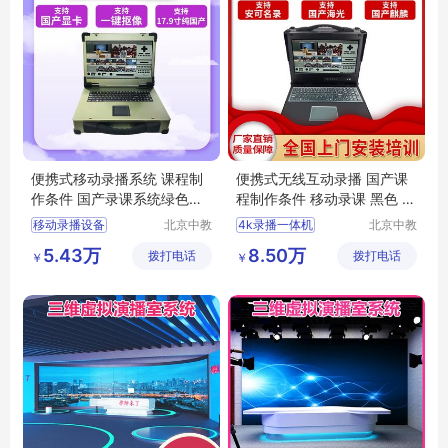
便携式移动录播系统 课程制
便携式无线互动录播 国产课
作条件 国产录课系统绿色建
程制作条件 移动录课 黑色 建
设方案
设方案
移动录播设备
北京中教
4k录播一体机
北京中教
一品科技
云天文化
直播一体机
录播
录播导播一体机
5.43万
8.50万
拨打电话
有限公司
拨打电话
有限公司
￥
￥
高清录播服务器
全高清自动录播系统直播
4k录播一体机
高清录播服务器
高清录播一体机