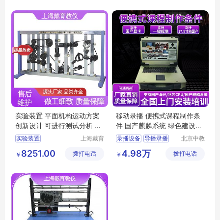
平面机构运动设计实训平台
演播室设备
空间机构创新设计搭接实验平台
高清服务器录播
实验装置 平面机构运动方案
移动录播 便携式课程制作条
创新设计 可进行测试分析 可
件 国产麒麟系统 绿色建设方
定制学习
案
实验装置
上海戴育
录播设备
导播录播
北京中教
科教仪器
云天文化
机构创新组合设计实验台
录播导播一体机
8251.00
4.98万
拨打电话
设备有限
拨打电话
有限公司
￥
￥
空间机构动态参数实训平台
便携录播
公司
空间机构创新设计拼装实训装置
便携高清移动录播
空间机构创新组合设计实验平台