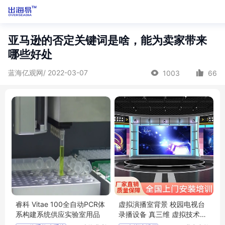
亚马逊的否定关键词是啥，能为卖家带来
哪些好处
蓝海亿观网/ 2022-03-07
1003
66
睿科 Vitae 100全自动PCR体
虚拟演播室背景 校园电视台
系构建系统供应实验室用品
录播设备 真三维 虚拟技术建
设方案