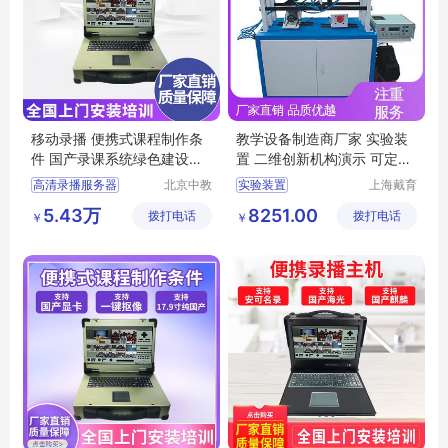
移动录播 便携式课程制作条
教学设备制造商厂家 实验装
件 国产录课系统绿色建设方
置 二维创新机构演示 可定制
案
学习
高清录播服务器
北京中教
实验装置
上海戴育
一品科技
科教仪器
便携功能录播
空间机构演示实验平台
5.43万
8251.00
拨打电话
有限公司
拨打电话
设备有限
￥
￥
便携式录播
空间机构创新设计拼装实训平台
公司
便携式移动录播
录播
平面机构运动方案创新设计实验装置
平面机构创新组合设计实训装置