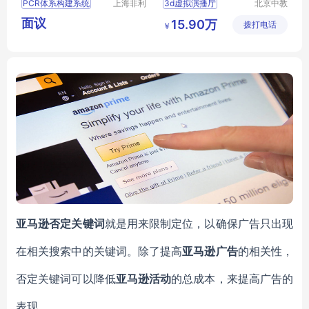
PCR体系构建系统
上海非利
3d虚拟演播厅
北京中教
加实业有
一品科技
PCR体系构建系统采购
全高清录播直播系统
面议
15.90万
限公司
拨打电话
有限公司
￥
PCR体系构建系统特点
演播室
虚拟演播室制作
3d虚拟演播系统
亚马逊否定关键词
就是用来限制定位，以确保广告只出现
在相关搜索中的关键词。除了提高
亚马逊广告
的相关性，
否定关键词可以降低
亚马逊活动
的总成本，来提高广告的
表现。