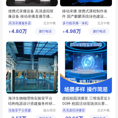
便携式录播设备 高清虚拟抠
移动录播 便携式课程制作条
像设备 移动录播直播导播搭
件 国产麒麟系统绿色建设方
建方案
案
高清录播服务器
北京中教
多功能录播一体机
北京中教
一品科技
一品科技
网络会议系统
多媒体录播一体机
4.80万
4.98万
拨打电话
有限公司
拨打电话
有限公司
￥
￥
便携式课程制作条件
录播一体机
直播录播一体机
录播
海洋生物物理饰实验室平台
虚拟校园演播室 三维场景近3
结构电器设计搭建服务科研
00种 校园活动现场演出赛事
项目转化
直播优选
实验室平台搭建
烟台维茨
高清虚拟演播室
北京中教
德机电设
一品科技
海洋研究平台
3d虚拟演播室