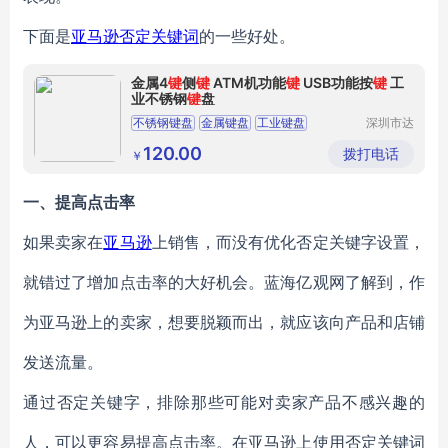
下面是
亚马逊否定关键词
的一些好处。
金属4
键
侧
键
ATM机功能
键
USB功能按
键
工
业不锈钢
键
盘
不锈钢键盘
金属键盘
工业键盘
深圳市达
沃电子有
ATM键盘
防水键盘
限公司
120.00
拨打电话
￥
一、
提高点击率
如果卖家在
亚马逊
上销售，而没有优化否定关键字设置，
就错过了增加点击率的大好机会。蓝海亿观网了解到，作
为亚马逊上的卖家，想要脱颖而出，就应该向产品和店铺
发送流量。
通过否定关键字，排除那些可能对卖家产品不感兴趣的
人，可以更容易提高点击率。在亚马逊上使用否定关键词