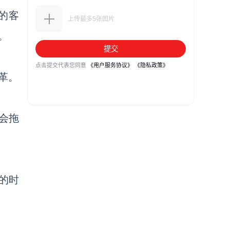
的客
。
革。
会拖
的时