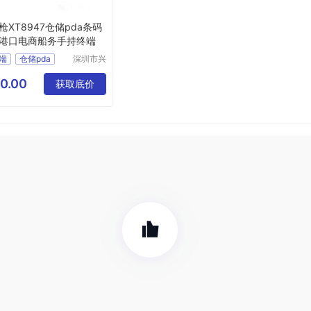
枪XT8947仓储pda条码
港口电商船务手持终端
端
仓储pda
深圳市兴
通物联科
技有限公
0.00
获取底价
司