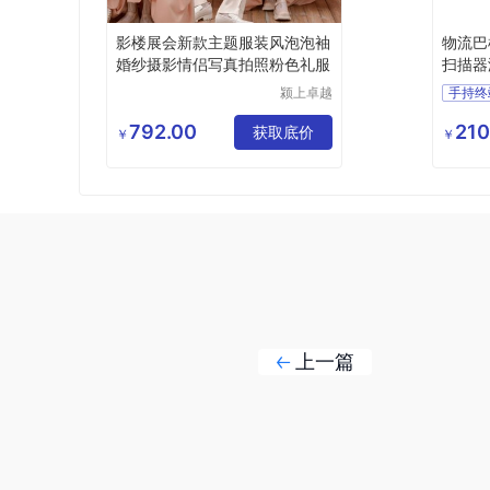
影楼展会新款主题服装风泡泡袖
物流巴
婚纱摄影情侣写真拍照粉色礼服
扫描器
颍上卓越
手持终
电子商务
巴枪
有限公司
792.00
210
获取底价
￥
￥
上一篇