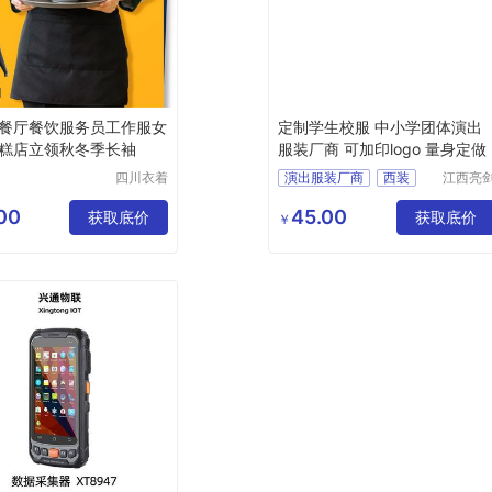
餐厅餐饮服务员工作服女
定制学生校服 中小学团体演出
糕店立领秋冬季长袖
服装厂商 可加印logo 量身定做
四川衣着
演出服装厂商
西装
江西亮
服饰有限
服饰有
服装
校服
工作服
公司
公司
00
45.00
获取底价
获取底价
￥