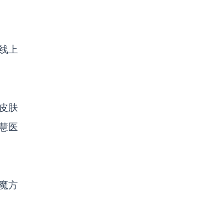
线上
皮肤
慧医
小魔方