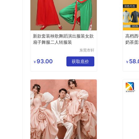
新款套装秧歌舞蹈演出服装女款
高档西
扇子舞服二人转服装
奶茶蛋
东莞市轩
洋服饰有
限公司
93.00
58.
获取底价
￥
￥