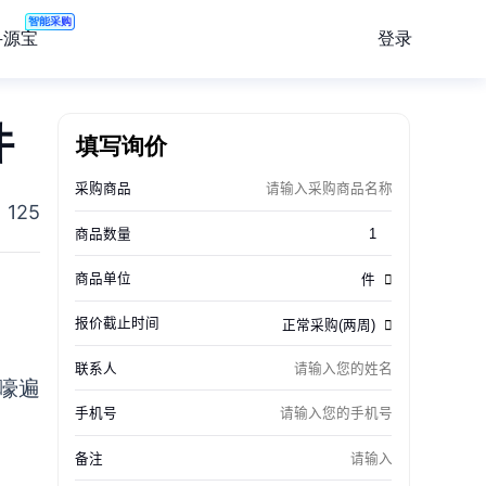
智能采购
登录
寻源宝
件
填写询价
125
嚎遍