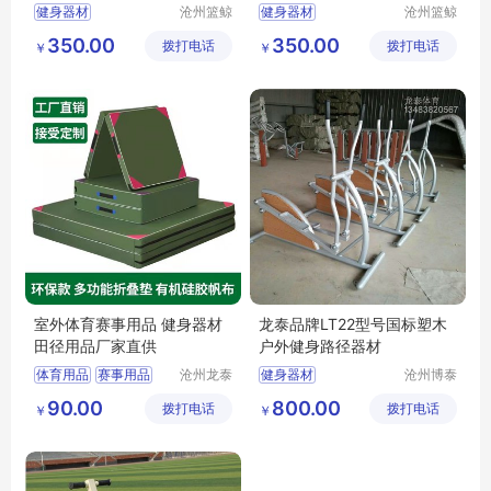
健身器材
沧州篮鲸
健身器材
沧州篮鲸
文体器材
文体器材
健身器材椭圆机
健身器材棋牌桌
350.00
350.00
拨打电话
设备厂
拨打电话
设备厂
￥
￥
运动器材厂
椭圆机
组合运动器材
健骑机
健身器材厂家
椭圆机
室外体育赛事用品 健身器材
龙泰品牌LT22型号国标塑木
田径用品厂家直供
户外健身路径器材
体育用品
赛事用品
沧州龙泰
健身器材
沧州博泰
体育器材
体育设备
体育垫子
比赛用品
90.00
800.00
拨打电话
有限公司
拨打电话
有限公司
￥
￥
垫子作用