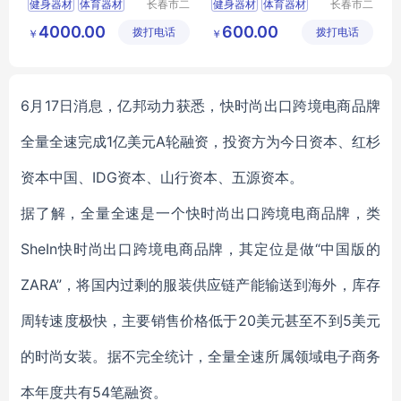
健身器材
体育器材
长春市二
健身器材
体育器材
长春市二
道区北腾
道区北腾
篮球架
乒乓球台
篮球架
乒乓球台
4000.00
600.00
拨打电话
五金产品
拨打电话
五金产品
￥
￥
批发处
批发处
6月17日消息，亿邦动力获悉，快时尚出口跨境电商品牌
全量全速完成1亿美元A轮融资，投资方为今日资本、红杉
资本中国、IDG资本、山行资本、五源资本。
据了解，全量全速是一个快时尚出口跨境电商品牌，类
SheIn快时尚出口跨境电商品牌，其定位是做“中国版的
ZARA”，将国内过剩的服装供应链产能输送到海外，库存
周转速度极快，主要销售价格低于20美元甚至不到5美元
的时尚女装。据不完全统计，全量全速所属领域电子商务
本年度共有54笔融资。