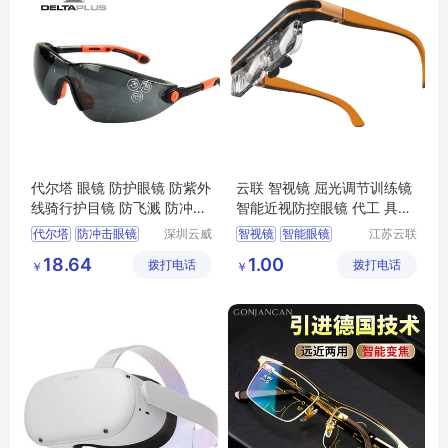
代尔塔 眼镜 防护眼镜 防紫外
云联 智视镜 屈光调节训练镜
线骑行护目镜 防飞溅 防冲击
智能近视防控眼镜 代工 具体
镜101120
洽谈
代尔塔
防冲击眼镜
深圳云威
智视镜
智能眼镜
江苏云联
网络科技
智能医疗
开车墨镜
防护眼镜
18.64
1.00
拨打电话
有限公司
拨打电话
装备有限
￥
￥
101120
公司