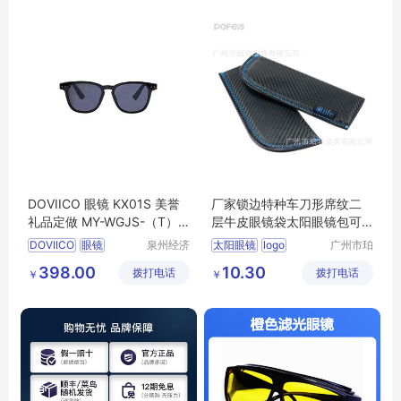
DOVIICO 眼镜 KX01S 美誉
厂家锁边特种车刀形席纹二
礼品定做 MY-WGJS-（T）-
层牛皮眼镜袋太阳眼镜包可
02
加LOGO批发
DOVIICO
眼镜
泉州经济
太阳眼镜
logo
广州市珀
技术开发
非皮具有
KX01S
礼品定做
MY
398.00
10.30
拨打电话
区美誉商
拨打电话
限公司
￥
￥
WGJS
T
02
贸有限公
司