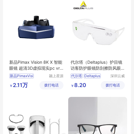
新品Pimax Vision 8K X 智能
代尔塔（Deltaplus）护目镜
眼镜 超清3D虚拟现实pc vr
访客防护眼镜防刮擦防风眼
体感游戏机
镜 101114
新品PimaxVisi
颍上星源
代尔塔
Deltaplus
深圳云威
科技发展
网络科技
护目镜
防护眼镜
2.11万
8.20
拨打电话
有限公司
拨打电话
有限公司
￥
￥
防风眼镜
101114