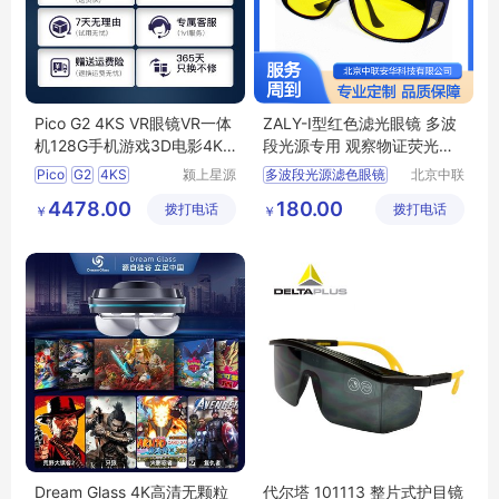
Pico G2 4KS VR眼镜VR一体
ZALY-I型红色滤光眼镜 多波
机128G手机游戏3D电影4K
段光源专用 观察物证荧光眼
家用头戴vr虚拟现实VR眼镜
镜
Pico
G2
4KS
颍上星源
多波段光源滤色眼镜
北京中联
智
科技发展
安华科技
滤光眼镜
滤色眼镜
4478.00
180.00
拨打电话
有限公司
拨打电话
有限公司
￥
￥
生物检材发现仪眼镜
多波段眼镜
Dream Glass 4K高清无颗粒
代尔塔 101113 整片式护目镜