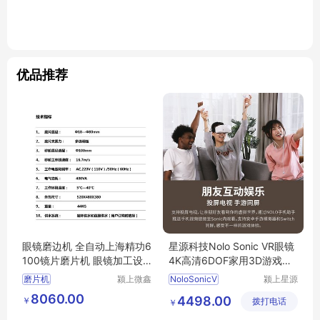
优品推荐
眼镜磨边机 全自动上海精功6
星源科技Nolo Sonic VR眼镜
100镜片磨片机 眼镜加工设
4K高清6DOF家用3D游戏电
备 配底座
影一体机
磨片机
颍上微鑫
NoloSonicV
颍上星源
电子商务
科技发展
8060.00
4498.00
￥
有限公司
拨打电话
有限公司
￥