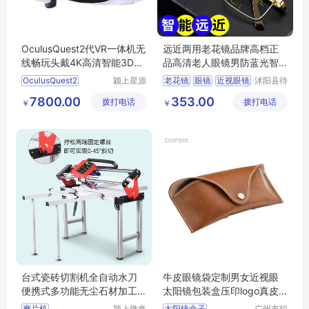
OculusQuest2代VR一体机无
远近两用老花镜品牌高档正
线畅玩头戴4K高清智能3D眼
品高清老人眼镜男防蓝光智
镜VR虚拟设备
能自动变焦光
OculusQuest2
颍上星源
老花镜
眼镜
近视眼镜
沭阳县待
科技发展
如宾亦电
老人眼镜
老花眼镜
7800.00
353.00
拨打电话
有限公司
拨打电话
子商务有
￥
￥
限公司
台式瓷砖切割机全自动水刀
牛皮眼镜袋定制男女近视眼
便携式多功能无尘石材加工
太阳镜包装盒压印logo真皮
倒角机磨边机
眼镜保护套
磨片机
颍上微鑫
太阳镜盒子
广州市珀