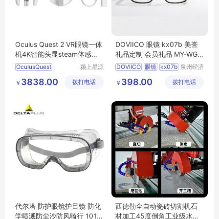
Oculus Quest 2 VR眼镜一体
DOVIICO 眼镜 kx07b 美誉
机4K智能头显steam体感游
礼品定制 会员礼品 MY-WGJ
戏3D高清设备
S-（T）-07
OculusQuest
颍上星源
DOVIICO
眼镜
kx07b
泉州经济
科技发展
技术开发
会员礼品
MY
WGJS
3838.00
398.00
拨打电话
有限公司
拨打电话
区美誉商
￥
￥
T
07
贸有限公
司
代尔塔 防护眼镜护目镜 防化
西德勒全自动瓷砖切割机石
学喷溅防尘沙防风骑行 1011
材加工45度倒角工业级水刀