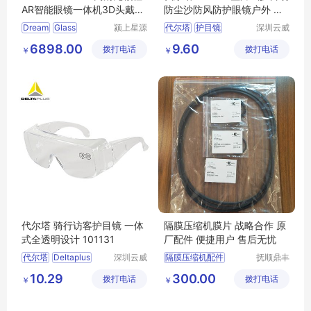
AR智能眼镜一体机3D头戴式
防尘沙防风防护眼镜户外 黑
设备ar增强现实vr眼镜虚拟游
色 运动骑行
Dream
Glass
颍上星源
代尔塔
护目镜
深圳云威
戏
科技发展
网络科技
防护眼镜
防风
6898.00
9.60
拨打电话
有限公司
拨打电话
有限公司
￥
￥
101113
代尔塔 骑行访客护目镜 一体
隔膜压缩机膜片 战略合作 原
式全透明设计 101131
厂配件 便捷用户 售后无忧
代尔塔
Deltaplus
深圳云威
隔膜压缩机配件
抚顺鼎丰
网络科技
膜片有限
护目镜
防护眼镜
压缩机配件
原厂配件
10.29
300.00
拨打电话
有限公司
拨打电话
公司
￥
￥
骑行访客
101131