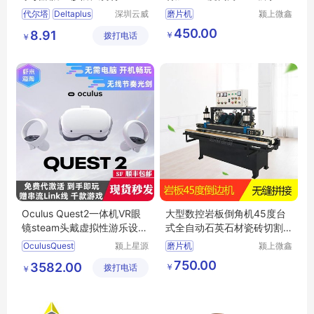
25
开槽磨边
代尔塔
Deltaplus
深圳云威
磨片机
颍上微鑫
网络科技
电子商务
防护眼镜
护目镜
450.00
8.91
￥
拨打电话
有限公司
有限公司
￥
防喷溅
101125
Oculus Quest2一体机VR眼
大型数控岩板倒角机45度台
镜steam头戴虚拟性游乐设备
式全自动石英石材瓷砖切割
体感游戏用品
磨边机一体机
OculusQuest
颍上星源
磨片机
颍上微鑫
科技发展
电子商务
750.00
3582.00
￥
拨打电话
有限公司
有限公司
￥