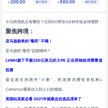
200.00
680.00
拨打电话
有限公司
拨打电话
公司
￥
￥
学习用品
今日跨境热文有哪些？亿邦GO带你3分钟开拓全球视野：
聚焦跨境：
亚马逊刷单的“毒药” 不喝！
亚马逊的“毒药”还能喝吗？
LVMH旗下手握250亿美元的大PE 正在用钱给消费赛道
投票
最近发生的两件“小事”，把老牌消费投资机构L
Catterton重新拉入到人们的视线。
美国站卖家必看 2021年就靠这份选品清单了