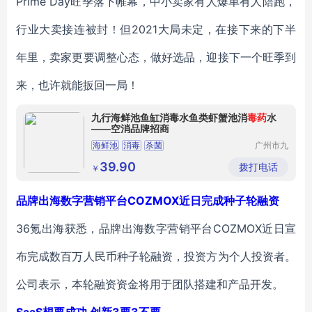
Prime Day旺季落下帷幕，中小卖家有人爆单有人陪跑，
行业大卖接连被封！但2021大局未定，在接下来的下半
年里，卖家更要调整心态，做好选品，迎接下一个旺季到
来，也许就能扳回一局！
九行海鲜池鱼缸消毒水鱼类虾蟹池消
毒药
水
——空消品牌招商
海鲜池
消毒
杀菌
广州市九
品环保科
技有限公
39.90
拨打电话
￥
司
品牌出海数字营销平台COZMOX近日完成种子轮融资
36氪出海获悉，品牌出海数字营销平台COZMOX近日宣
布完成数百万人民币种子轮融资，投资方为个人投资者。
公司表示，本轮融资资金将用于团队搭建和产品开发。