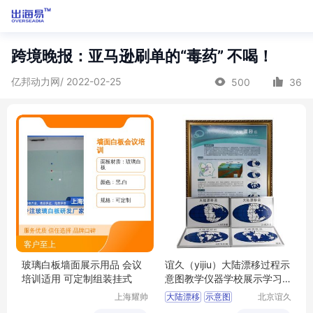
跨境晚报：亚马逊刷单的“毒药” 不喝！
亿邦动力网/ 2022-02-25
500
36
玻璃白板墙面展示用品 会议
谊久（yijiu）大陆漂移过程示
培训适用 可定制组装挂式
意图教学仪器学校展示学习
用品
上海耀帅
大陆漂移
示意图
北京谊久
玻璃制品
科技有限
30410002301