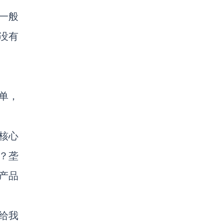
一般
没有
单，
核心
？垄
产品
给我