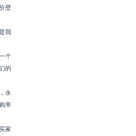
价壁
是我
一个
们的
，永
购率
买家