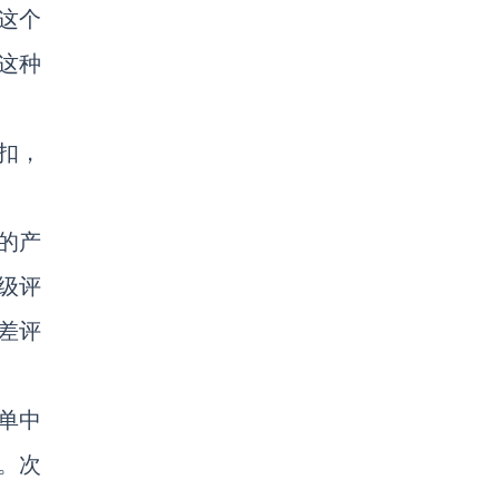
这个
这种
扣，
的产
级评
差评
单中
。次