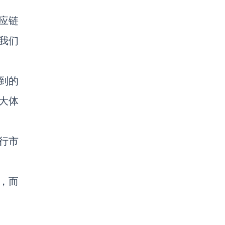
应链
我们
到的
大体
行市
，而