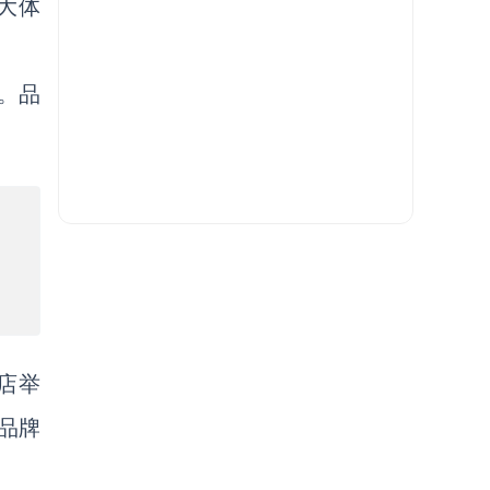
大体
。品
店举
品牌