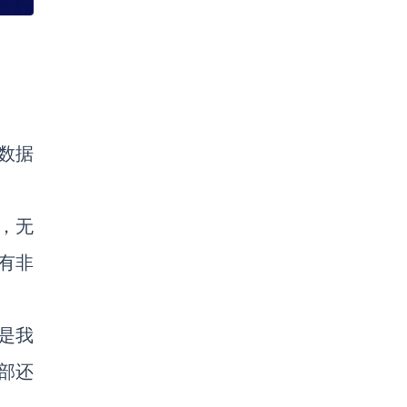
数据
，无
有非
是我
部还