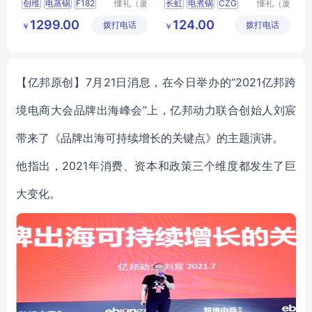
创维
电蒸锅
F182
懂礼（厦
长虹
电煮锅
CZG
懂礼（厦
门）供应
门）供应
纪念品员工小奖品伴手礼
YL02
1299.00
124.00
拨打电话
链有限公
拨打电话
链有限公
￥
￥
MY
MSMX
T
25
会议活动答谢客户伴手礼
司
司
MY
HNHS
L5
16
【亿邦原创】7月21日消息，在今日举办的“2021亿邦跨
境电商大会品牌出海峰会”上，亿邦动力联合创始人刘宸
带来了《品牌出海可持续增长的关键点》的主题演讲。
他指出，2021年消费、资本和政策三个维度都发生了巨
大变化。