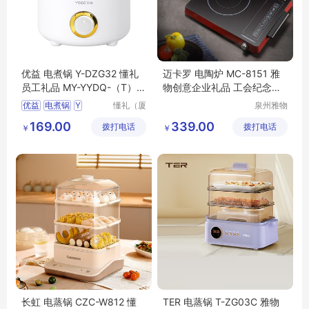
优益 电煮锅 Y-DZG32 懂礼
迈卡罗 电陶炉 MC-8151 雅
员工礼品 MY-YYDQ-（T）-
物创意企业礼品 工会纪念礼
37
MY-LDJT-L5-65
优益
电煮锅
Y
懂礼（厦
泉州雅物
门）供应
贸易有限
DZG32
懂礼员工礼品
169.00
339.00
拨打电话
链有限公
拨打电话
公司
￥
￥
MY
YYDQ
T
37
司
长虹 电蒸锅 CZC-W812 懂
TER 电蒸锅 T-ZG03C 雅物