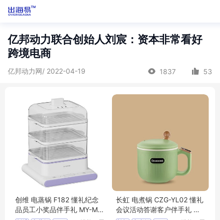
亿邦动力联合创始人刘宸：资本非常看好
跨境电商
亿邦动力网/ 2022-04-19
1837
53
创维 电蒸锅 F182 懂礼纪念
长虹 电煮锅 CZG-YL02 懂礼
品员工小奖品伴手礼 MY-MS
会议活动答谢客户伴手礼 MY
MX-(T)-25
-HNHS-L5-16