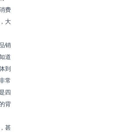
消费
，大
品销
知道
体到
非常
是四
上的背
，甚