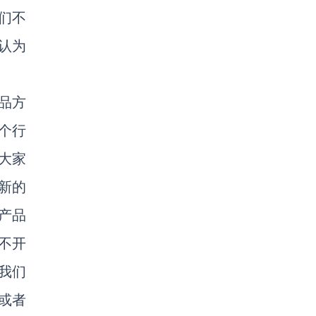
们不
认为
品方
个行
大家
新的
产品
不开
我们
或者