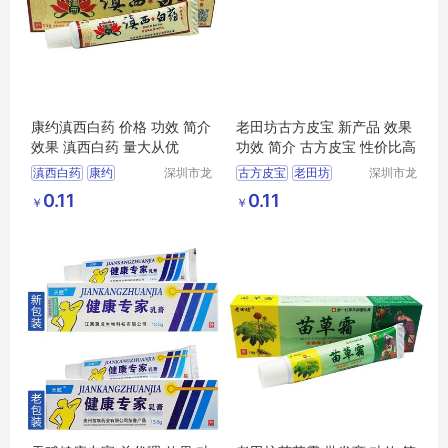
康约滇西白药 价格 功效 简介
老田坊古方皮宝 新产品 效果
效果 滇西白药 量大从优
功效 简介 古方皮宝 性价比高
滇西白药
康约
深圳市龙
古方皮宝
老田坊
深圳市龙
华区我用
华区我用
康约滇西白药
老田坊古方皮宝
0.11
0.11
￥
￥
心贸易商
心贸易商
行
行