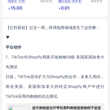
苗肤宝
方愈
深圳市龙
藏红花油
邦夫克
深圳市龙
华区我用
华区我用
方愈苗肤宝
15.00
0.01
￥
￥
心贸易商
心贸易商
行
行
【亿邦原创】
过去一周，跨境电商领域发生了这些事：
▼
平台动作
1、TikTok向Shopify商家开放购物功能 美国英国加拿大
先测试
日前，TiKTok宣布扩大与Shopify的合作，未来几周内，
将在美国、英国和加拿大的特定Shopify商户中进行
TikTok应用内购物的试点测试。
超市购物篮拉杆带轮塑料购物篮购物框手提篮