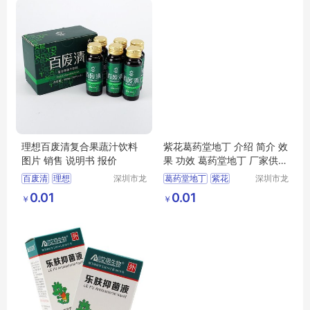
理想百废清复合果蔬汁饮料
紫花葛药堂地丁 介绍 简介 效
图片 销售 说明书 报价
果 功效 葛药堂地丁 厂家供应
商
百废清
理想
深圳市龙
葛药堂地丁
紫花
深圳市龙
华区我用
华区我用
理想百废清
紫花葛药堂地丁
0.01
0.01
￥
￥
心贸易商
心贸易商
行
行