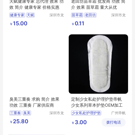
天赋健康专家 总代理 效果 功
老田坊苗草霜 批发商 功效 简
效 简介 健康专家 价格实惠
介 效果 苗草霜 量大从优
健康专家
天赋
深圳市龙
苗草霜
老田坊
深圳市龙
华区我用
华区我用
天赋健康专家
老田坊苗草霜
15.00
0.11
￥
￥
心贸易商
心贸易商
行
行
臭美三重奏 求购 简介 效果
定制少女私处护理护垫帝帆
功效 三重奏 厂家供应商
少女系列草本护垫OEM加工
三重奏
臭美
深圳市龙
少女私处护理护垫
广州帝帆
华区我用
生物科技
臭美三重奏
系列草本护垫
25.80
3.00
￥
心贸易商
拨打电话
有限公司
￥
行