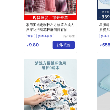
家用围裙定制棉布方格罩衣成人
星源科技
反穿防污绣花棉麻倒褂有袖
质婴儿
幼儿园
童装
婴幼儿寝居
临沂邦能
劳保用品
服饰
罩衣
有限公司
9.80
558
获取底价
￥
￥