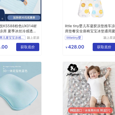
KS588粉色UX014材
little tiny婴儿车凝胶凉垫推车
凉席 夏季冰丝冷感透气
席垫餐安全座椅宝宝冰垫通用
垫
婴儿凉席儿童宝宝凉感垫冷
颍上星源
littletiny婴
颍上星
科技发展
科技发
有限公司
有限公
.00
428.00
获取底价
获取底价
￥