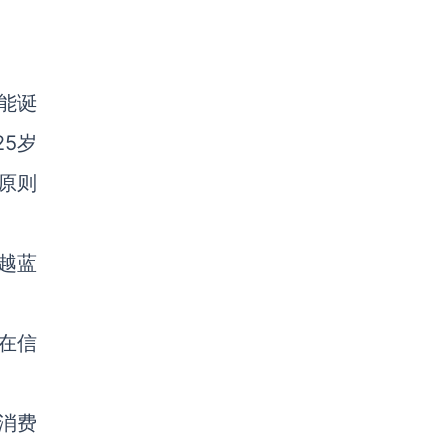
能诞
25岁
个原则
越蓝
在信
消费