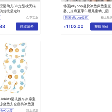
应婴幼儿3D定型枕天猫
韩国jellypop凝胶冰垫床垫宝宝
供货按需定制
婴儿凉席夏季午睡儿童幼儿园
子
众享实业
韩国jellypop凝胶
颍上星
（东莞）
科技发
有限公司
有限公
88
1102.00
获取底价
获取底价
￥
lloKids婴儿推车凉席宝
凉坐垫安全座椅冰垫夏季
loKids婴
颍上星源