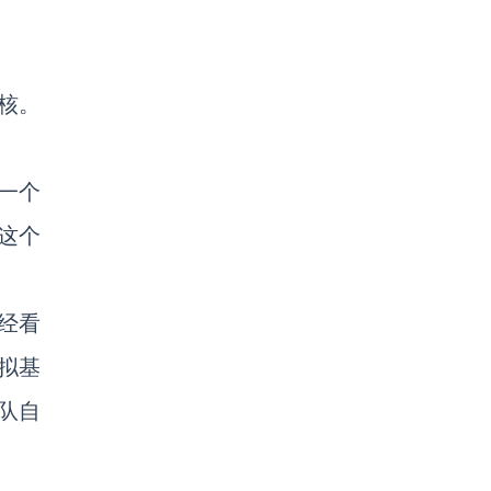
核。
一个
这个
经看
拟基
队自