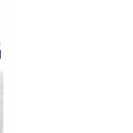
凉
夏
源
展
司