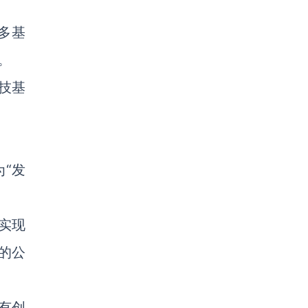
多基
。
技基
“发
经实现
的公
有创