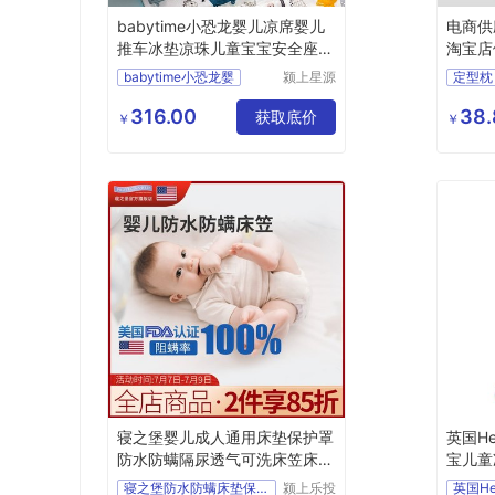
babytime小恐龙婴儿凉席婴儿
电商供
推车冰垫凉珠儿童宝宝安全座椅
淘宝店
通用夏
babytime小恐龙婴
颍上星源
定型枕
科技发展
有限公司
316.00
38.
获取底价
￥
￥
寝之堡婴儿成人通用床垫保护罩
英国He
防水防螨隔尿透气可洗床笠床垫
宝儿童
罩
通用
寝之堡防水防螨床垫保护罩
颍上乐投
英国Hel