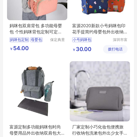
妈咪包双肩背包 多功能母婴
富源2020新款小号妈咪包印
包 个性妈咪背包定制可定制l
花手提简约母婴包外出收纳
ogo
包
妈咪包定制
母婴包
保定典昱
小号妈咪包
深圳市富
箱包制造
源手袋有
妈咪背包
54.00
30.00
￥
有限公司
拨打电话
限公司
￥
妈咪包多功能
妈咪包定做厂家
富源定制多功能妈咪包时尚
厂家定制小巧化妆包便携旅
母婴用品外出收纳双肩包大
行收纳包洗漱包外出少女手