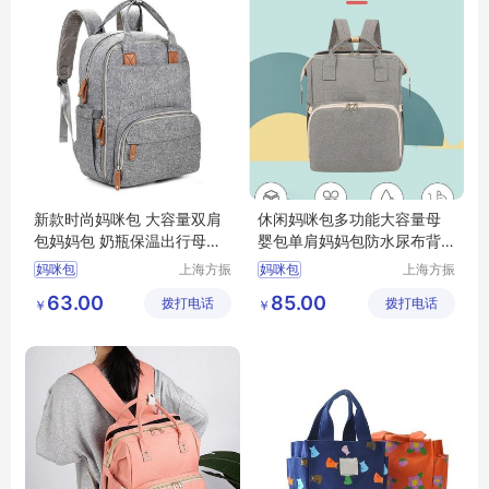
新款时尚妈咪包 大容量双肩
休闲妈咪包多功能大容量母
包妈妈包 奶瓶保温出行母婴
婴包单肩妈妈包防水尿布背
包
包
妈咪包
上海方振
妈咪包
上海方振
箱包制品
箱包制品
63.00
85.00
拨打电话
有限公司
拨打电话
有限公司
￥
￥