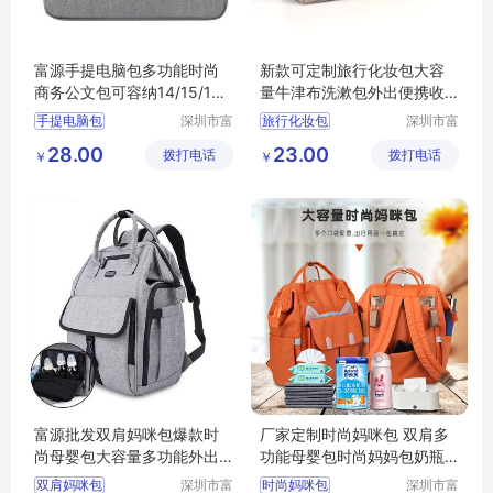
富源手提电脑包多功能时尚
新款可定制旅行化妆包大容
商务公文包可容纳14/15/16
量牛津布洗漱包外出便携收
英寸笔记本
纳包
手提电脑包
深圳市富
旅行化妆包
深圳市富
源手袋有
源手袋有
28.00
23.00
拨打电话
限公司
拨打电话
限公司
￥
￥
富源批发双肩妈咪包爆款时
厂家定制时尚妈咪包 双肩多
尚母婴包大容量多功能外出
功能母婴包时尚妈妈包奶瓶
牛津布防水妈咪包
包尿布背包 来图设计卡通风
双肩妈咪包
深圳市富
时尚妈咪包
深圳市富