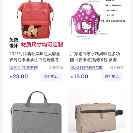
2021时尚新款妈咪包大容量
厂家定制潜水料妈咪包多功
双肩包卡通学生书包母婴背
能可爱卡通猫妈咪包 富源跨
包
境来图定制
双肩包
学生书包
上海方振
潜水料妈咪包多功能
深圳市富
箱包制品
源手袋有
母婴背包
妈咪包
23.00
13.00
拨打电话
有限公司
拨打电话
限公司
￥
￥
休闲背包