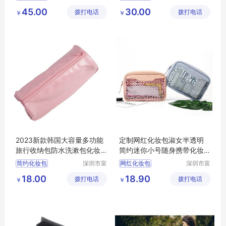
格
源手袋有
源手袋有
45.00
30.00
拨打电话
限公司
拨打电话
限公司
￥
￥
2023新款韩国大容量多功能
定制网红化妆包淑女半透明
旅行收纳包防水洗漱包化妆
简约迷你小号随身携带化妆
包
包韩版洗漱包收纳包
简约化妆包
深圳市富
网红化妆包
深圳市富
源手袋有
源手袋有
18.00
18.90
拨打电话
限公司
拨打电话
限公司
￥
￥