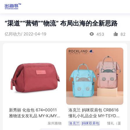
“渠道”“营销”“物流” 布局出海的全新思路
亿邦动力/ 2022-04-19
453
82
新秀丽 化妆包 674*00011
洛克兰 妈咪双肩包 CRB616
雅物送女友礼品 MY-XJMY-
懂礼小礼品企业 MY-TSYD-
（T）-83
(T)-32
泉州雅物
洛克兰
妈咪双肩包
懂礼（厦
贸易有限
门）供应
CRB616
小礼品企业