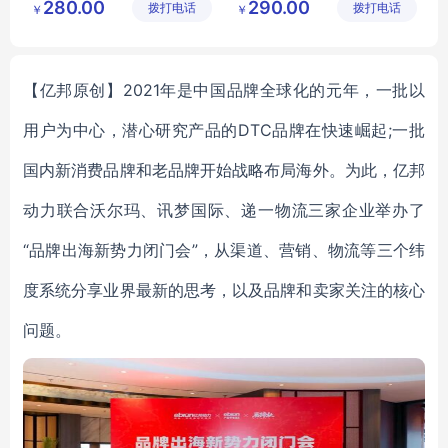
280.00
290.00
拨打电话
公司
拨打电话
链有限公
￥
￥
MY
TSYD
T
32
司
【亿邦原创】2021年是中国品牌全球化的元年，一批以
用户为中心，潜心研究产品的DTC品牌在快速崛起;一批
国内新消费品牌和老品牌开始战略布局海外。为此，亿邦
动力联合沃尔玛、讯梦国际、递一物流三家企业举办了
“品牌出海新势力闭门会”，从渠道、营销、物流等三个纬
度系统分享业界最新的思考，以及品牌和卖家关注的核心
问题。