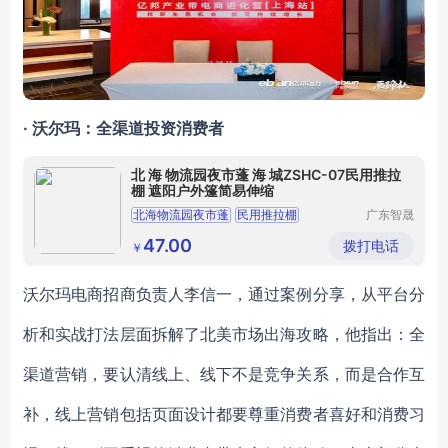
· 沃尔玛：全渠道投资消费者
北 海 物流园夜市蓬 海 城ZSHC-07民用推拉
棚 遮阳户外篷简易伸缩
北海物流园夜市蓬
民用推拉棚
广东智晟
钢结构有
遮阳户外篷
简易伸缩
限公司
47.00
拨打电话
￥
沃尔玛电商招商负责人李信一，通过案例分享，从平台分
析和实战打法层面拆解了北美市场出海攻略，他指出：全
渠道营销，要认清线上、线下不是竞争关系，而是合作互
补，线上营销包括页面设计都要尊重消费者喜好和消费习