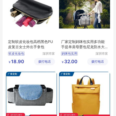
定制软皮化妆包高档黑色PU
厂家定制妈咪包实用多功能
皮复古女士外出手拿包
手提单肩母婴包尼龙防水大
容量外出妈妈包
软皮化妆包
深圳市富
妈咪包实用
深圳市富
源手袋有
源手袋有
18.90
32.00
拨打电话
限公司
拨打电话
限公司
￥
￥