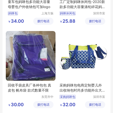
童车包妈咪包多功能大容量
工厂定制妈咪休闲包-2020新
母婴包户外收纳包可加logo
款多功能大容量涤纶碎花妈
咪包-防水斜挎待产包
妈咪包
上海方振
妈咪休闲包
深圳市富
箱包制品
源手袋有
34.00
25.88
拨打电话
有限公司
拨打电话
限公司
￥
￥
回收手袋皮具厂各种包包 真
采购妈咪包电商定制婴儿外
皮包 帆布袋 款式数量不限
出收纳包时尚多功能外出大
容量母婴包
东莞市中
采购妈咪包
深圳市富
堂联盈再
源手袋有
30.00
32.00
拨打电话
生资源回
拨打电话
限公司
￥
￥
收经营部