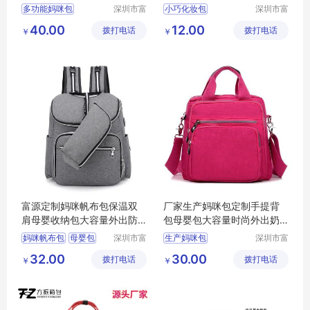
容量带尿片垫
拿包
多功能妈咪包
深圳市富
小巧化妆包
深圳市富
源手袋有
源手袋有
40.00
12.00
拨打电话
限公司
拨打电话
限公司
￥
￥
富源定制妈咪帆布包保温双
厂家生产妈咪包定制手提背
肩母婴收纳包大容量外出防
包母婴包大容量时尚外出奶
水婴儿包
瓶收纳包
妈咪帆布包
母婴包
深圳市富
生产妈咪包
深圳市富
源手袋有
源手袋有
双肩包
32.00
30.00
拨打电话
限公司
拨打电话
限公司
￥
￥