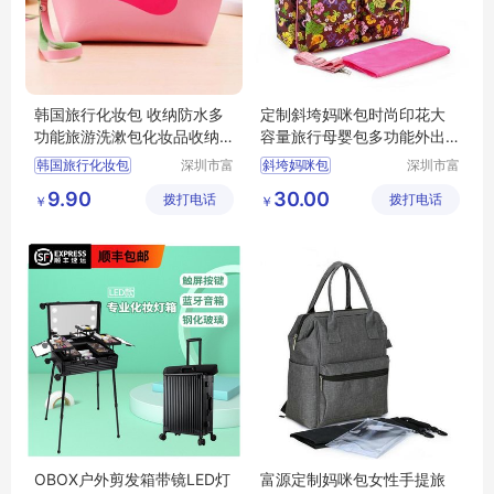
韩国旅行化妆包 收纳防水多
定制斜垮妈咪包时尚印花大
功能旅游洗漱包化妆品收纳
容量旅行母婴包多功能外出
包
方便携带收纳妈妈包
韩国旅行化妆包
深圳市富
斜垮妈咪包
深圳市富
源手袋有
源手袋有
9.90
30.00
拨打电话
限公司
拨打电话
限公司
￥
￥
OBOX户外剪发箱带镜LED灯
富源定制妈咪包女性手提旅