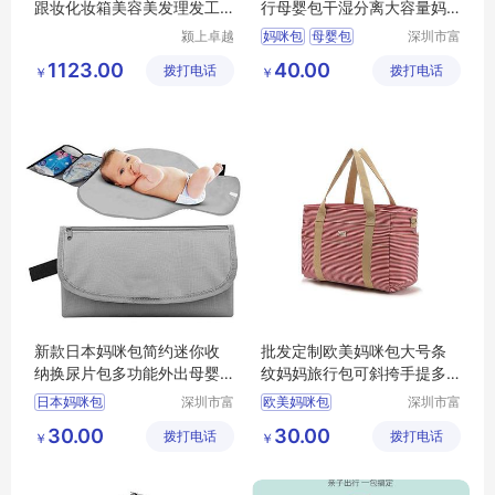
跟妆化妆箱美容美发理发工
行母婴包干湿分离大容量妈
具箱
咪袋
颍上卓越
妈咪包
母婴包
深圳市富
电子商务
源手袋有
1123.00
40.00
拨打电话
有限公司
拨打电话
限公司
￥
￥
新款日本妈咪包简约迷你收
批发定制欧美妈咪包大号条
纳换尿片包多功能外出母婴
纹妈妈旅行包可斜挎手提多
收纳包手拿包
功能母婴用品收纳包
日本妈咪包
深圳市富
欧美妈咪包
深圳市富
源手袋有
源手袋有
30.00
30.00
拨打电话
限公司
拨打电话
限公司
￥
￥