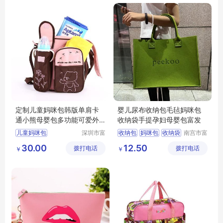
定制儿童妈咪包韩版单肩卡
婴儿尿布收纳包毛毡妈咪包
通小熊母婴包多功能可爱外
收纳袋手提孕妇母婴包富发
出妈妈收纳尿片包
儿童妈咪包
深圳市富
收纳包
妈咪包
收纳袋
南宫市富
源手袋有
发毛毡有
母婴包
30.00
12.50
拨打电话
限公司
拨打电话
限公司
￥
￥