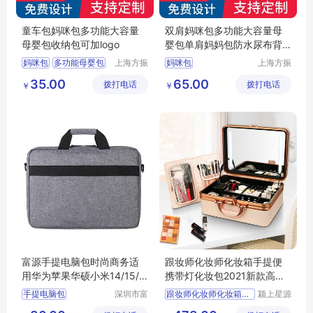
童车包妈咪包多功能大容量
双肩妈咪包多功能大容量母
母婴包收纳包可加logo
婴包单肩妈妈包防水尿布背
包
妈咪包
多功能母婴包
上海方振
妈咪包
上海方振
箱包制品
箱包制品
童车包
35.00
65.00
拨打电话
有限公司
拨打电话
有限公司
￥
￥
富源手提电脑包时尚商务适
跟妆师化妆师化妆箱手提便
用华为苹果华硕小米14/15/1
携带灯化妆包2021新款高级
6/17英寸工厂定制
感化妆盒
手提电脑包
深圳市富
跟妆师化妆师化妆箱手提便
颍上星源
源手袋有
科技发展