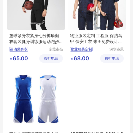
篮球紧身衣紧身七分裤瑜伽
物业服装定制 工程服 保洁马
衣套装健身训练服运动跑步
甲 保安工衣 来图免费设计打
速干打底服
样
运动紧身衣
东莞市亮
物业服装定制
深圳市恩
彩服饰有
泉服饰有
篮球紧身衣
志愿者马甲
保洁服
65.00
68.00
拨打电话
限公司
拨打电话
限公司
￥
￥
健身训练服
工程服
防静电工作服
紧身七分裤
速干打底服