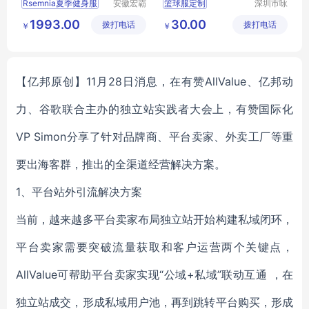
Rsemnia夏季健身服
安徽宏霸
篮球服定制
深圳市咏
机械设备
浩服饰有
运动服定做
1993.00
30.00
拨打电话
有限公司
拨打电话
限公司
￥
￥
团体服定制
【亿邦原创】
11月28日消息，在
有赞AllValue、亿邦动
力、谷歌联合主办的独立站实践者大会上，有赞国际化
VP Simon分享了
针对品牌商、平台卖家、外卖工厂等重
要出海客群，推出的全渠道经营解决方案。
1、平台站外引流解决方案
当前，越来越多平台卖家布局独立站开始构建私域闭环，
平台卖家需要突破流量获取和客户运营两个关键点，
AllValue可帮助平台卖家实现“公域+私域”联动互通 ，在
独立站成交，形成私域用户池，再到跳转平台购买，形成