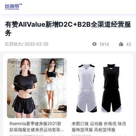
有赞AllValue新增D2C+B2B全渠道经营服
务
亿邦动力/ 2022-02-25
1814
42
Rsemnia夏季健身服2021新
来图订做 运动服 价格优 咏浩
款瑜珈服女健身房运动套装
服饰篮球服 高校篮球服
速干宽松跑步