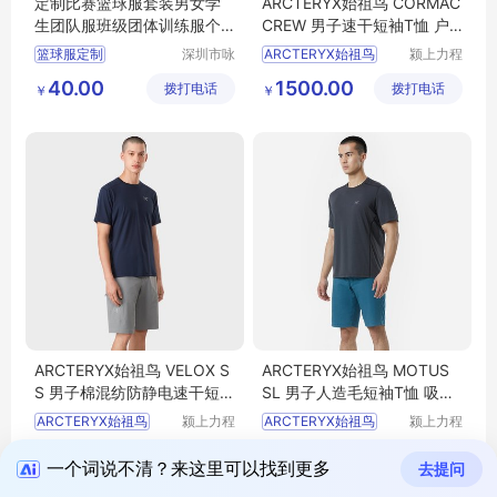
定制比赛篮球服套装男女学
ARCTERYX始祖鸟 CORMAC
生团队服班级团体训练服个
CREW 男子速干短袖T恤 户
性球衣青少年
外运动健身透气吸汗
篮球服定制
深圳市咏
ARCTERYX始祖鸟
颍上力程
浩服饰有
仪器设备
运动服定做
40.00
1500.00
拨打电话
限公司
拨打电话
有限公司
￥
￥
团体服定制
ARCTERYX始祖鸟 VELOX S
ARCTERYX始祖鸟 MOTUS
S 男子棉混纺防静电速干短袖
SL 男子人造毛短袖T恤 吸湿
T恤 户外运动优选
排汗 运动健身优选
ARCTERYX始祖鸟
颍上力程
ARCTERYX始祖鸟
颍上力程
仪器设备
仪器设备
1500.00
1500.00
拨打电话
有限公司
拨打电话
有限公司
￥
￥
一个词说不清？来这里可以找到更多
去提问