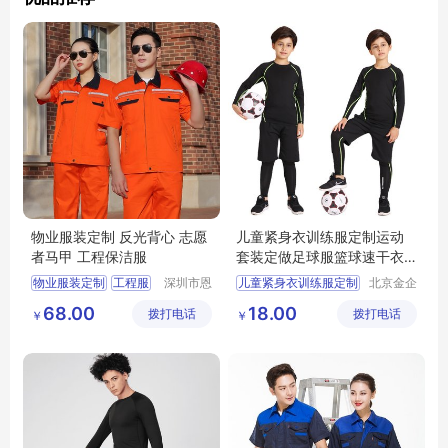
物业服装定制 反光背心 志愿
儿童紧身衣训练服定制运动
者马甲 工程保洁服
套装定做足球服篮球速干衣
健身服订做
物业服装定制
工程服
深圳市恩
儿童紧身衣训练服定制
北京金企
泉服饰有
文创科技
保洁服
职业装
68.00
18.00
拨打电话
限公司
拨打电话
有限公司
￥
￥