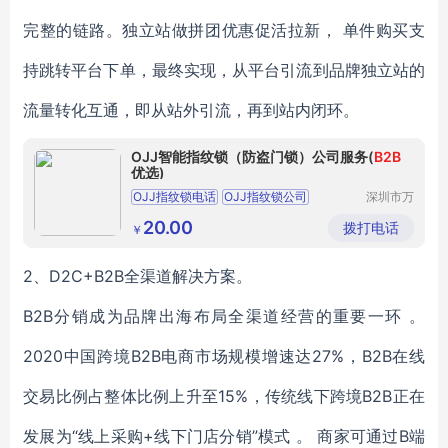
完整的链路。独立站做拼团优惠促活拉新， 单件购买支
持跳转平台下单，最终实现，从平台引流到品牌独立站的
流量转化互通，即从站外引流，再到站内闭环。
OJJ智能指纹锁（防盗门锁）公司服务(
B2B
优选)
OJJ指纹锁电话
OJJ指纹锁公司
深圳市万
能清洁服
OJJ智能锁厂家
OJJ智能锁售后
务有限公
20.00
拨打电话
￥
司
OJJ智能锁官网维修
2、D2C+B2B全渠道解决方案。
B2B分销成为品牌出海布局全渠道经营的重要一环 。
2020中国跨境B2B电商市场规模增速达27%，B2B在线
交易比例占整体比例上升至15%，传统线下跨境B2B正在
发展为“线上采购+线下门店分销”模式 。 商家可通过B端